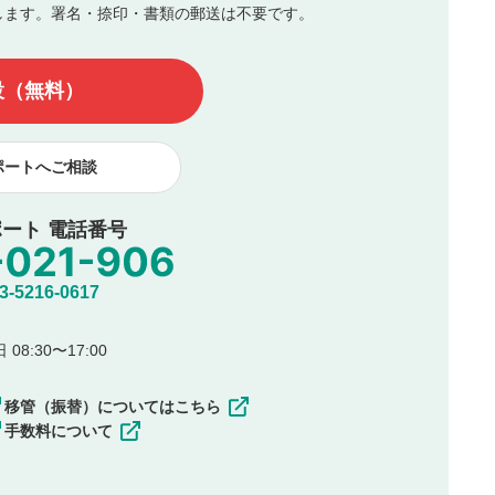
します。署名・捺印・書類の郵送は不要です。
んので、内容をご確認のうえ投稿してください。
他の著作権法上の全権利を当社に対して無償で利用することを承
設（無料）
著作者人格権を行使しないことに同意します。利用者が投稿した
、印刷物・WEBサイト・SNS等に掲載することがあります。
ポートへご相談
ート 電話番号
5216-0617
08:30〜17:00
移管（振替）についてはこちら
手数料について