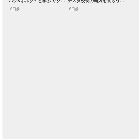
パグ&ボルゾイと学ぶ サクッとマーケット解説#111
テスタ校長の覇気を食らう！ガクテンソク奥田 松井証券 ～テスタの魔法株学校Part3～ #3
8日前
8日前
15:54
14:57
2ヶ月前
操作説明動画
3日前
報動画
03:31
11:32
14:57
05:11
2ヶ月前
2ヶ月前
4ヶ月前
操作説明動画
操作説明動画
5日前
報動画