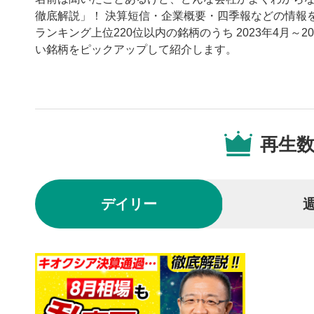
徹底解説」！ 決算短信・企業概要・四季報などの情報を
ランキング上位220位以内の銘柄のうち 2023年4月～
い銘柄をピックアップして紹介します。
動画プレイヤーの操
再生
動画再
1
動画再生エ
を再生また
デイリー
動画タ
2
動画タイト
するとYou
後で見
3
クリックする