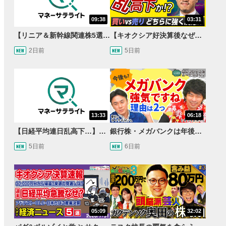
09:38
03:31
【リニア＆新幹線関連株5選】静岡県知事の承認でリニア路線工事進展！北陸新幹線も「小浜・京都ルート」再決定！関連する注目の銘柄は？＜たけぞうNEWS＞
【キオクシア好決算後なぜ乱高下!?】買い材料は自社株買いと株式分割/売りのサインとは…？
2日前
5日前
13:33
06:18
【日経平均連日乱高下…】AI株に異変⁉海外ファンド「大量売却」！AI料金値下げでNECに追い風！NTTも需給改善か＜店内信用残ランキング＞
銀行株・メガバンクは年後半も強いのか〈株のお兄さんにこっそり聞いてみよう！第2話〉
5日前
6日前
05:09
32:02