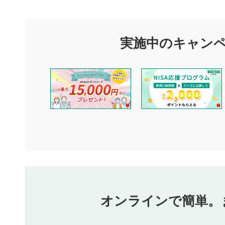
マネーサテライトでは利用者同士の情報交換・情報収集などを
できます。利用者は以下の注意事項をご理解のうえ、閲覧およ
実施中のキャン
閉じる
他の利用者が動画を視聴される際の参考になるコメントをお待
なお、投稿をもって、本注意事項に同意されたものとみなしま
コメントの内容は、当社の公式な見解や意見ではありませ
ません。利用者ご自身の責任で閲覧および投稿を行ってく
当社は、利用者同士、もしくは利用者と第三者間のトラブ
評価およびコメントは当社にて審査のうえ、掲載となりま
ります。また、審査結果および結果の理由についてはお答
といたします。ご了承ください。
下記の項目に該当すると判断された投稿内容は、掲載を見
本動画コンテンツとは無関係の内容の投稿
他者への誹謗中傷や差別的表現投稿
公序良俗に反する内容の投稿
氏名、住所、電話番号など個人を特定できる情報の
オンラインで簡単。
閉
他のサイトへの誘導や営利目的、広告・宣伝を目的
他者の権利（商標、著作権、その他の知的財産権）
同一内容の多重投稿