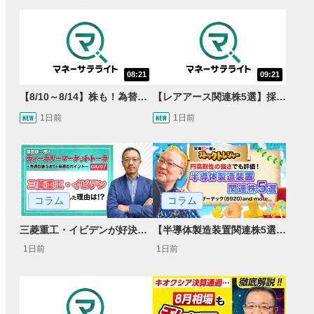
08:21
09:21
【8/10～8/14】株も！為替も！サクッと！来週のマーケット見通し＜Next View＞
【レアアース関連株5選】採泥開始！国産化を目指すレアアースで注目の銘柄は？＜たけぞうNEWS＞
1日前
1日前
コラム
コラム
【半導体製造装置関連株5選】～円高耐性の強さでも評価！～
三菱重工・イビデンが好決算で急騰した理由とは？｜株価反応と今後の見通し
1日前
1日前