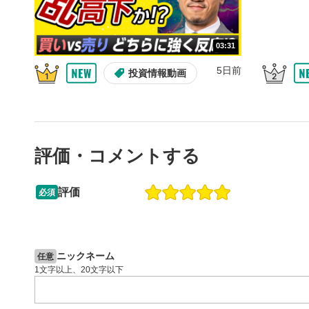
の再生リス
スマートフ
ア右上のメ
03:31
共有
4
5日前
投資情報動画
SNSやメー
することが
スマートフ
ア右上のメ
シーク
5
評価・コメントする
再生位置を
置をクリッ
評価
再生されま
必須
13:33
14:57
再生ボ
6
2ヶ月前
操作説明動画
5日前
投資情報動画
動画が再生
ニックネーム
任意
音量調
7
1文字以上、20文字以下
スライダー
ます。