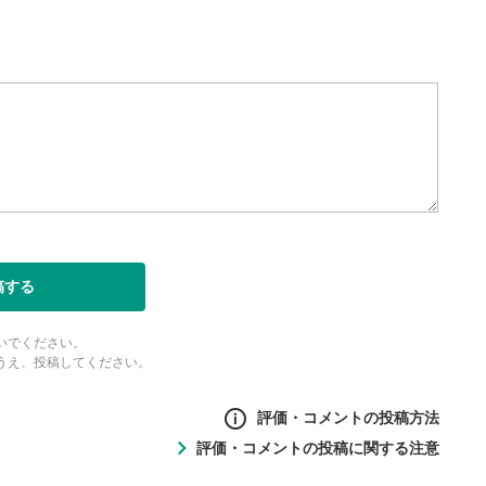
ォンで視聴の場合は端末の音量調
利用してください。
定
ると字幕を付けることができ
生成です。
ォンで視聴の場合は画面右下の設
ーク)より選択できます。
度/画質の設定
/再生速度の変更ができます。
ォンで視聴の場合は画面右下の設
稿する
ーク)より選択できます。
ubeリンク
いでください。
とYouTubeサイトに移動し
うえ、投稿してください。
評価・コメントの投稿方法
表示
評価・コメントの投稿に関する注意
ントの投稿方法
面で表示されます。再度クリ
の
投稿に関する注意
元のサイズに戻ります。