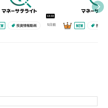
トに追加されます。
ォンで視聴の場合は動画再生エリ
ニュー内にあります。
13:33
5日前
投資情報動画
投資情
ルなどで動画を共有・シェア
できます。
ォンで視聴の場合は動画再生エリ
ニュー内にあります。
バー
示しています。再生したい位
クするとその位置から動画が
す。
09:12
10:29
タン
2ヶ月前
8日前
投資情報動画
操作説明動画
操作説明動画
投資情
または一時停止します。
整
を上下すると音量が調整でき