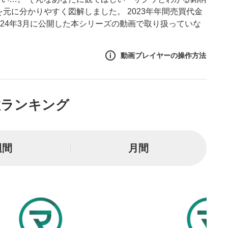
元に分かりやすく図解しました。 2023年年間売買代金
2024年3月に公開した本シリーズの動画で取り扱っていな
動画プレイヤーの操作方法
作方法
数ランキング
生エリア
リアをクリックすると、動画
は一時停止します。
週間
月間
イトル
ルが表示されます。クリック
Tubeサイトに移動します。
る
とYouTubeの「後で見る」