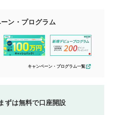
目的として、各動画コンテンツに、評価およびコメントの投稿が
評価・コメントエリア
1
び投稿を行うものとしてください。
ペーン・
プログラム
星を押下すると1～5段階で評価できま
ちしております。
す。
す。
投稿するボタン
2
ん。当社は利用者より投稿された内容について一切の責任を負い
ださい。
星で評価をすると投稿できます。（お名
ルによって生じた損害に対して一切の責任を負いません。
前とコメントの入力は任意です）（※コメ
す。掲載されるまでに日数がかかる場合や掲載されない場合があ
ントは承認制です）
えできません。各動画コンテンツへの掲載をもって結果のご連絡
キャンペーン・プログラム一覧
動画の評価
3
合わせる場合がございます。
この動画の平均評価が表示されます。
（最大評価は5.0です）
投稿
まずは無料で口座開設
じる
とした投稿
を侵害するような投稿