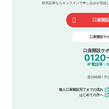
松井証券ならオンラインで申し込みが完結
その他当社が不適切と判断した投稿
一度投稿した評価およびコメントの変更・削除はできませ
利用者は、利用者が投稿したコメントの著作権およびその
口座開
諾したものとします。また、利用者は、コメントに関する
コメントは、当社サービスの広告・宣伝、利用促進の目的で
口座開設サ
口座開設サポ
IP電話等：03-
受付時間 / 平日 
個人口座開設完了までの流れ
はじめての方へ