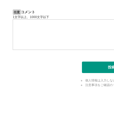
スマートフ
節ボタンを
コメント
任意
字幕設
8
1文字以上、1000文字以下
クリックす
ます。
字幕は自動
スマートフ
定(歯車マ
再生速
9
画質の選択
スマートフ
投
定(歯車マ
YouT
10
個人情報は入力しな
クリックする
注意事項をご確認の
ます。
全画面
11
評価・コメ
動画が全画
評価・コメント
ックすると