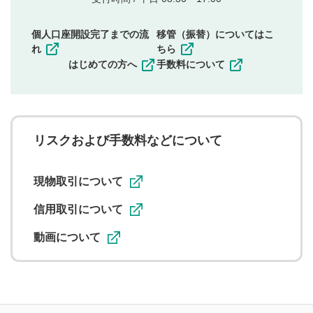
権）を侵害するような投稿
同一内容の多重投稿
個人口座開設完了までの流
移管（振替）についてはこ
その他当社が不適切と判断した投稿
れ
ちら
一度投稿した評価およびコメントの変更・削除はできま
はじめての方へ
手数料について
せんので、内容をご確認のうえ投稿してください。
利用者は、利用者が投稿したコメントの著作権およびそ
の他の著作権法上の全権利を当社に対して無償で利用する
ことを承諾したものとします。また、利用者は、コメント
に関する著作者人格権を行使しないことに同意します。利
リスクおよび手数料などについて
用者が投稿したコメントは、当社サービスの広告・宣伝、
利用促進の目的で、印刷物・WEBサイト・SNS等に掲載す
ることがあります。
現物取引について
信用取引について
動画について