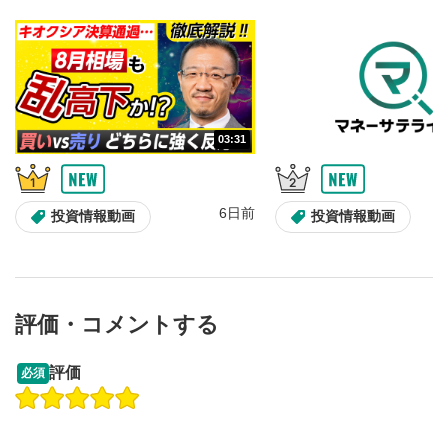
再生位置を示しています。再生したい位置をクリック
するとその位置から動画が再生されます。
再生ボタン
6
動画が再生または一時停止します。
03:31
音量調整
7
スライダーを上下すると音量が調整できます。
スマートフォンで視聴の場合は端末の音量調節ボタンを利用
6日前
投資情報動画
投資情報動画
してください。
字幕設定
8
クリックすると字幕を付けることができます。
字幕は自動生成です。
評価・コメントする
スマートフォンで視聴の場合は画面右下の設定(歯車マーク)
より選択できます。
13:33
14:57
評価
必須
再生速度/画質の設定
9
操作説明動画
投資情報動画
操作説明動画
画質の選択/再生速度の変更ができます。
スマートフォンで視聴の場合は画面右下の設定(歯車マーク)
2ヶ月前
6日前
投資情報動画
より選択できます。