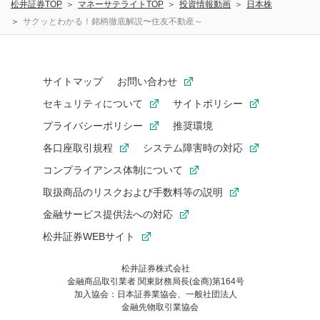
松井証券TOP
マネーサテライトTOP
投資情報動画
日本株
サクッとわかる！銘柄徹底解説〜住友不動産～
サイトマップ
お問い合わせ
セキュリティについて
サイトポリシー
プライバシーポリシー
推奨環境
各口座取引規程
システム障害時の対応
コンプライアンス体制について
取扱商品のリスクおよび手数料等の説明
金融サービス提供法への対応
松井証券WEBサイト
松井証券株式会社
金融商品取引業者 関東財務局長(金商)第164号
お気に入り機能は松井証券の会員限定の機能です。
加入協会：日本証券業協会、一般社団法人
お気に入り登録いただくと、後からいつでもお気に入りのコンテ
金融先物取引業協会
ンツを一覧でご確認いただけます。