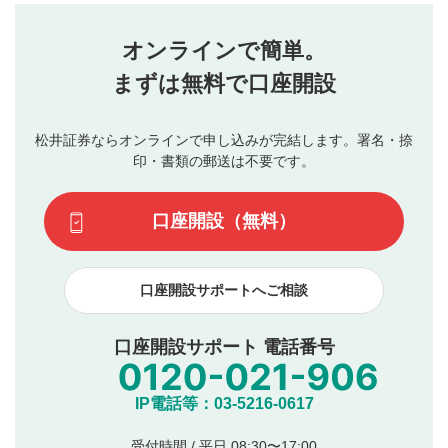
せん。当社は利用者より投稿された内容について一切の責
星を押下すると1～5段階で評価できます。
任を負いません。利用者ご自身の責任で閲覧および投稿を
オンラインで簡単。
行ってください。
投稿するボタン
2
当社は、利用者同士、もしくは利用者と第三者間のトラ
まずは無料で口座開設
星で評価をすると投稿できます。（お名前とコメント
ブルによって生じた損害に対して一切の責任を負いませ
の入力は任意です）（※コメントは承認制です）
ん。
評価およびコメントは当社にて審査のうえ、掲載となり
松井証券ならオンラインで申し込みが完結します。署名・捺
動画の評価
3
ます。掲載されるまでに日数がかかる場合や掲載されない
印・書類の郵送は不要です。
場合があります。また、審査結果および結果の理由につい
この動画の平均評価が表示されます。（最大評価は5.0
てはお答えできません。各動画コンテンツへの掲載をもっ
です）
口座開設（無料）
て結果のご連絡といたします。ご了承ください。
下記の項目に該当すると判断された投稿内容は、掲載を
見合わせる場合がございます。
口座開設サポートへご相談
本動画コンテンツとは無関係の内容の投稿
他者への誹謗中傷や差別的表現投稿
公序良俗に反する内容の投稿
口座開設サポート 電話番号
氏名、住所、電話番号など個人を特定できる情報の
投稿
他のサイトへの誘導や営利目的、広告・宣伝を目
IP電話等：03-5216-0617
的とした投稿
他者の権利（商標、著作権、その他の知的財産
受付時間 / 平日 08:30〜17:00