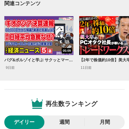
関連コンテンツ
動画再生エリア
1
動画再生エリアをクリックすると、動画を再生または
一時停止します。
動画タイトル
2
動画タイトルが表示されます。クリックすると
YouTubeサイトに移動します。
05:09
後で見る
3
パグ&ボルゾイと学ぶ サクッとマーケット解説#111
クリックするとYouTubeの「後で見る」の再生リスト
9日前
11日前
に追加されます。
スマートフォンで視聴の場合は動画再生エリア右上のメニュ
ー内にあります。
共有
4
SNSやメールなどで動画を共有・シェアすることがで
再生数ランキング
きます。
スマートフォンで視聴の場合は動画再生エリア右上のメニュ
ー内にあります。
デイリー
週間
月間
シークバー
5