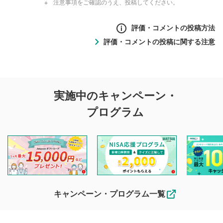
注意事項をご確認のうえ、投稿してください。
評価・コメントの投稿方法
評価・コメントの投稿に関する注意
評価・コメントの
実施中のキャンペーン・
投稿に関する注意
プログラム
マネーサテライトでは利用者同士の情報交換・情報収集など
を目的として、各動画コンテンツに、評価およびコメントの
投稿ができます。利用者は以下の注意事項をご理解のうえ、
閲覧および投稿を行うものとしてください。
他の利用者が動画を視聴される際の参考になるコメントをお
待ちしております。
なお、投稿をもって、本注意事項に同意されたものとみなし
キャンペーン・プログラム一覧
ます。
コメントの内容は、当社の公式な見解や意見ではありま
評価・コメントエリア
1