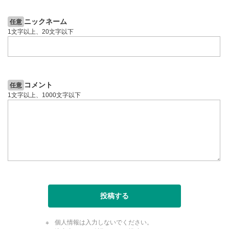
YouTubeリンク
10
ニックネーム
任意
クリックするとYouTubeサイトに移動します。
1文字以上、20文字以下
全画面表示
11
動画が全画面で表示されます。再度クリックすると元
のサイズに戻ります。
コメント
任意
1文字以上、1000文字以下
投稿する
個人情報は入力しないでください。