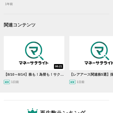
1年前
関連コンテンツ
動画再生エリア
1
動画再生エリアをクリックすると、動画を再生または
一時停止します。
動画タイトル
2
動画タイトルが表示されます。クリックすると
YouTubeサイトに移動します。
08:21
後で見る
3
【8/10～8/14】株も！為替も！サクッと！来週のマーケット見通し＜Next View＞
クリックするとYouTubeの「後で見る」の再生リスト
1日前
1日前
に追加されます。
スマートフォンで視聴の場合は動画再生エリア右上のメニュ
ー内にあります。
共有
4
SNSやメールなどで動画を共有・シェアすることがで