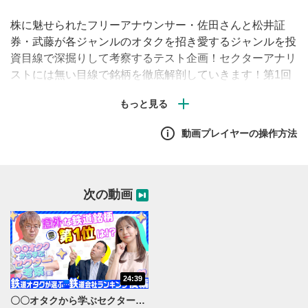
株に魅せられたフリーアナウンサー・佐田さんと松井証
券・武藤が各ジャンルのオタクを招き愛するジャンルを投
資目線で深掘りして考察するテスト企画！セクターアナリ
ストには無い目線で銘柄を徹底解剖していきます！第1回
のテーマは「鉄道オタク」！鉄道ジャーナリスト・枝久保
達也さんがオタク目線で鉄道業界を分析！そのうえで、鉄
道銘柄をランキング形式で解説してもらいます！
動画プレイヤーの操作方法
次の動画
24:39
〇〇オタクから学ぶセクター考察(仮)「鉄道株」＜後編＞