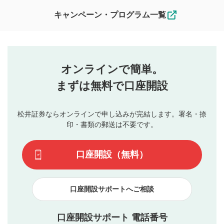
なお、投稿をもって、本注意事項に同意されたものとみなし
キャンペーン・プログラム一覧
ます。
コメントの内容は、当社の公式な見解や意見ではありま
評価・コメントエリア
1
せん。当社は利用者より投稿された内容について一切の責
星を押下すると1～5段階で評価できます。
任を負いません。利用者ご自身の責任で閲覧および投稿を
オンラインで簡単。
行ってください。
投稿するボタン
2
当社は、利用者同士、もしくは利用者と第三者間のトラ
まずは無料で口座開設
星で評価をすると投稿できます。（お名前とコメント
ブルによって生じた損害に対して一切の責任を負いませ
の入力は任意です）（※コメントは承認制です）
ん。
評価およびコメントは当社にて審査のうえ、掲載となり
松井証券ならオンラインで申し込みが完結します。署名・捺
動画の評価
3
ます。掲載されるまでに日数がかかる場合や掲載されない
印・書類の郵送は不要です。
場合があります。また、審査結果および結果の理由につい
この動画の平均評価が表示されます。（最大評価は5.0
てはお答えできません。各動画コンテンツへの掲載をもっ
です）
口座開設（無料）
て結果のご連絡といたします。ご了承ください。
下記の項目に該当すると判断された投稿内容は、掲載を
見合わせる場合がございます。
口座開設サポートへご相談
本動画コンテンツとは無関係の内容の投稿
他者への誹謗中傷や差別的表現投稿
公序良俗に反する内容の投稿
口座開設サポート 電話番号
氏名、住所、電話番号など個人を特定できる情報の