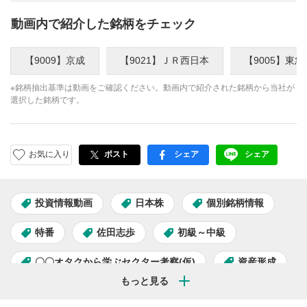
動画内で紹介した銘柄をチェック
【9009】京成
【9021】ＪＲ西日本
【9005】東急
※銘柄抽出基準は動画をご確認ください。動画内で紹介された銘柄から当社が
選択した銘柄です。
お気に入り
ポスト
シェア
シェア
facebook
LINE
投資情報動画
日本株
個別銘柄情報
特番
佐田志歩
初級～中級
〇〇オタクから学ぶセクター考察(仮)
資産形成