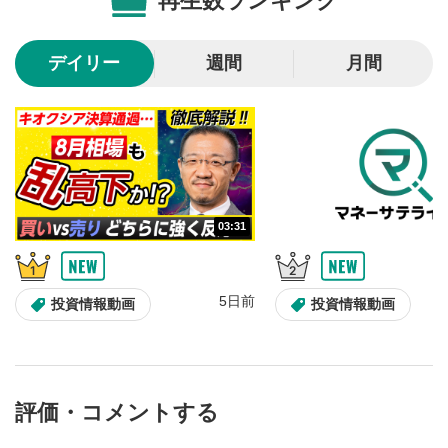
再生数ランキング
きます。
スマートフォンで視聴の場合は動画再生エリア右上のメニュ
ー内にあります。
デイリー
週間
月間
シークバー
5
再生位置を示しています。再生したい位置をクリック
するとその位置から動画が再生されます。
再生ボタン
6
動画が再生または一時停止します。
03:31
音量調整
7
スライダーを上下すると音量が調整できます。
スマートフォンで視聴の場合は端末の音量調節ボタンを利用
5日前
投資情報動画
投資情報動画
してください。
字幕設定
8
クリックすると字幕を付けることができます。
字幕は自動生成です。
評価・コメントする
スマートフォンで視聴の場合は画面右下の設定(歯車マーク)
より選択できます。