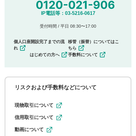
投稿
他のサイトへの誘導や営利目的、広告・宣伝を目
IP電話等：03-5216-0617
的とした投稿
他者の権利（商標、著作権、その他の知的財産
受付時間 / 平日 08:30〜17:00
権）を侵害するような投稿
同一内容の多重投稿
個人口座開設完了までの流
移管（振替）についてはこ
その他当社が不適切と判断した投稿
れ
ちら
一度投稿した評価およびコメントの変更・削除はできま
はじめての方へ
手数料について
せんので、内容をご確認のうえ投稿してください。
利用者は、利用者が投稿したコメントの著作権およびそ
の他の著作権法上の全権利を当社に対して無償で利用する
ことを承諾したものとします。また、利用者は、コメント
に関する著作者人格権を行使しないことに同意します。利
リスクおよび手数料などについて
用者が投稿したコメントは、当社サービスの広告・宣伝、
利用促進の目的で、印刷物・WEBサイト・SNS等に掲載す
ることがあります。
現物取引について
信用取引について
動画について