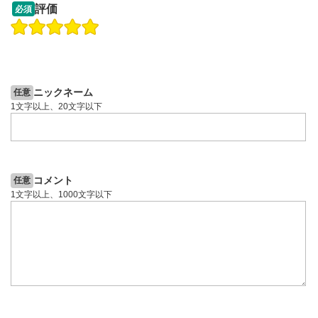
13:33
14:57
評価
必須
再生速度/画質の設定
9
操作説明動画
投資情報動画
操作説明動画
画質の選択/再生速度の変更ができます。
スマートフォンで視聴の場合は画面右下の設定(歯車マーク)
2ヶ月前
5日前
投資情報動画
より選択できます。
YouTubeリンク
10
ニックネーム
任意
クリックするとYouTubeサイトに移動します。
1文字以上、20文字以下
全画面表示
11
動画が全画面で表示されます。再度クリックすると元
のサイズに戻ります。
コメント
任意
1文字以上、1000文字以下