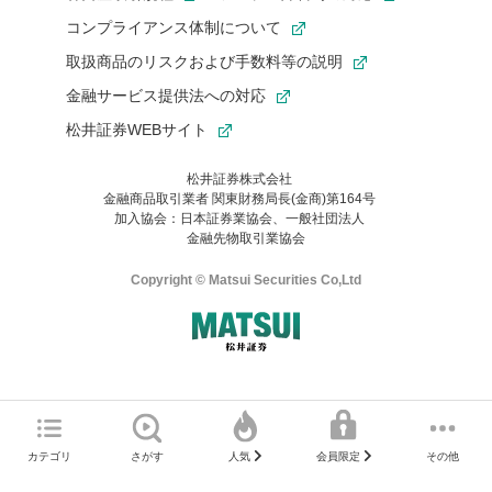
コンプライアンス体制について
取扱商品のリスクおよび手数料等の説明
金融サービス提供法への対応
松井証券WEBサイト
松井証券株式会社
金融商品取引業者 関東財務局長(金商)第164号
お気に入り機能は松井証券の会員限定の機能です。
加入協会：日本証券業協会、一般社団法人
お気に入り登録いただくと、後からいつでもお気に入りのコンテ
金融先物取引業協会
ンツを一覧でご確認いただけます。
ご利用いただくには口座開設が必要です。
Copyright © Matsui Securities Co,Ltd
すでに松井証券の口座をお持ちでお気に入り登録ができない場合
はご利用の端末で一度ログインしてください。
口座開設(無料)
ご利用の環境(Internet Explorer)は、本サイトの
推奨環境外
のた
マネーサテライトのWEBサイトへようこそ
め、
一部の機能が正常に動作しない可能性があります。
ログイン
直前にご覧いただいていたWEBサイトは、当社が作成したもので
カテゴリ
さがす
その他
人気
会員限定
Microsoft Edge
などをご利用ください。
はありません。