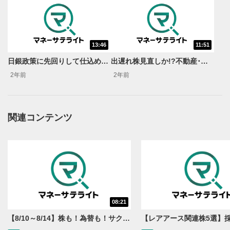
13:46
11:51
動画再生エリア
1
日銀政策に先回りして仕込め！金利上昇恩恵株5選！＜“Mr.ストップ高”天海源一郎の個別株TREASURE HUNTER＞
出遅れ株見直しか!?不動産･住宅株5選！＜“Mr.ストップ高”天海源一郎の個別株TREASURE HUNTER＞
動画再生エリアをクリックすると、動画を再生または
2年前
2年前
一時停止します。
操作メニュー
2
動画再生エリアにマウスを乗せると表示されます。
関連コンテンツ
再生/一時停止
3
動画を再生または一時停止します。
10秒戻し/10秒送り
4
10秒、動画を巻き戻し/早送りします。
シークバー
08:21
5
再生位置を示しています。再生したい位置をクリック
【8/10～8/14】株も！為替も！サクッと！来週のマーケット見通し＜Next View＞
するとその位置から動画が再生されます。