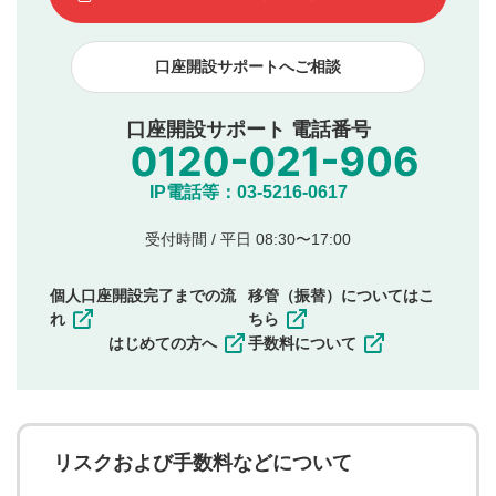
下記の項目に該当すると判断された投稿内容は、掲載を
見合わせる場合がございます。
口座開設サポートへご相談
本動画コンテンツとは無関係の内容の投稿
他者への誹謗中傷や差別的表現投稿
公序良俗に反する内容の投稿
口座開設サポート 電話番号
氏名、住所、電話番号など個人を特定できる情報の
投稿
他のサイトへの誘導や営利目的、広告・宣伝を目
IP電話等：03-5216-0617
的とした投稿
他者の権利（商標、著作権、その他の知的財産
受付時間 / 平日 08:30〜17:00
権）を侵害するような投稿
同一内容の多重投稿
個人口座開設完了までの流
移管（振替）についてはこ
その他当社が不適切と判断した投稿
れ
ちら
一度投稿した評価およびコメントの変更・削除はできま
はじめての方へ
手数料について
せんので、内容をご確認のうえ投稿してください。
利用者は、利用者が投稿したコメントの著作権およびそ
の他の著作権法上の全権利を当社に対して無償で利用する
ことを承諾したものとします。また、利用者は、コメント
に関する著作者人格権を行使しないことに同意します。利
リスクおよび手数料などについて
用者が投稿したコメントは、当社サービスの広告・宣伝、