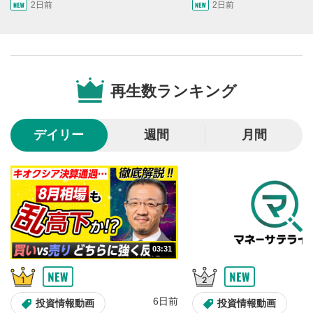
2日前
2日前
画質/再生速度の設定
6
画質の選択/再生速度の変更ができます。
音量調整
7
再生数ランキング
スライダーを上下すると音量が調整できます。
全画面表示
8
デイリー
週間
月間
動画が全画面で表示されます。再度クリックすると元
のサイズに戻ります。
03:31
6日前
投資情報動画
投資情報動画