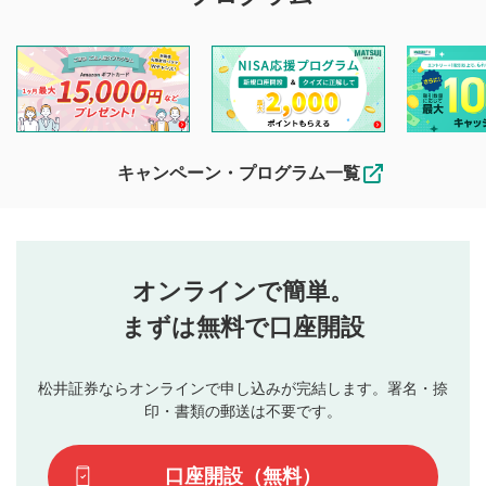
マネーサテライトでは利用者同士の情報交換・情報収集など
を目的として、各動画コンテンツに、評価およびコメントの
投稿ができます。利用者は以下の注意事項をご理解のうえ、
閲覧および投稿を行うものとしてください。
他の利用者が動画を視聴される際の参考になるコメントをお
待ちしております。
なお、投稿をもって、本注意事項に同意されたものとみなし
キャンペーン・プログラム一覧
ます。
コメントの内容は、当社の公式な見解や意見ではありま
評価・コメントエリア
1
せん。当社は利用者より投稿された内容について一切の責
星を押下すると1～5段階で評価できます。
任を負いません。利用者ご自身の責任で閲覧および投稿を
オンラインで簡単。
行ってください。
投稿するボタン
2
当社は、利用者同士、もしくは利用者と第三者間のトラ
まずは無料で口座開設
星で評価をすると投稿できます。（お名前とコメント
ブルによって生じた損害に対して一切の責任を負いませ
の入力は任意です）（※コメントは承認制です）
ん。
評価およびコメントは当社にて審査のうえ、掲載となり
松井証券ならオンラインで申し込みが完結します。署名・捺
動画の評価
3
ます。掲載されるまでに日数がかかる場合や掲載されない
印・書類の郵送は不要です。
場合があります。また、審査結果および結果の理由につい
この動画の平均評価が表示されます。（最大評価は5.0
てはお答えできません。各動画コンテンツへの掲載をもっ
です）
口座開設（無料）
て結果のご連絡といたします。ご了承ください。