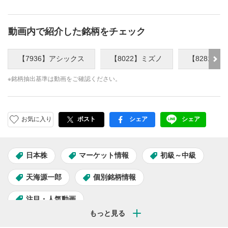
動画内で紹介した銘柄をチェック
【7936】アシックス
【8022】ミズノ
【8281】
※銘柄抽出基準は動画をご確認ください。
お気に入り
ポスト
シェア
シェア
facebook
LINE
日本株
マーケット情報
初級～中級
天海源一郎
個別銘柄情報
注目・人気動画
天海源一郎の個別株TREASURE HUNTER