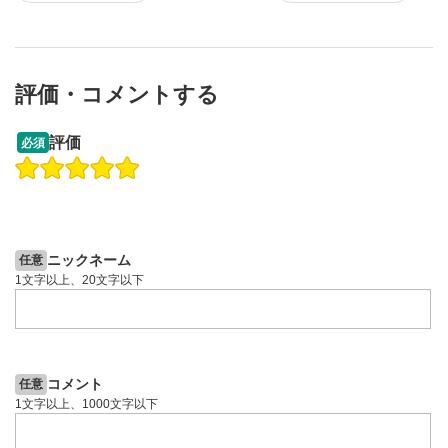
評価・コメントする
13:33
14:57
評価
必須
操作説明動画
投資情報動画
操作説明動画
2ヶ月前
6日前
投資情報動画
ニックネーム
任意
1文字以上、20文字以下
コメント
任意
1文字以上、1000文字以下