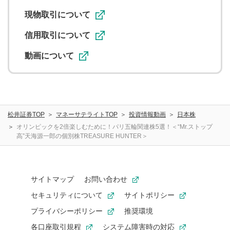
利用促進の目的で、印刷物・WEBサイト・SNS等に掲載す
ることがあります。
現物取引について
信用取引について
動画について
松井証券TOP
マネーサテライトTOP
投資情報動画
日本株
オリンピックを2倍楽しむために！パリ五輪関連株5選！＜“Mr.ストップ
高”天海源一郎の個別株TREASURE HUNTER＞
サイトマップ
お問い合わせ
セキュリティについて
サイトポリシー
プライバシーポリシー
推奨環境
各口座取引規程
システム障害時の対応