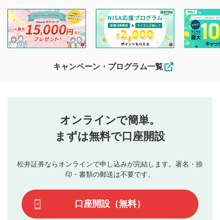
を目的として、各動画コンテンツに、評価およびコメントの
投稿ができます。利用者は以下の注意事項をご理解のうえ、
閲覧および投稿を行うものとしてください。
他の利用者が動画を視聴される際の参考になるコメントをお
待ちしております。
なお、投稿をもって、本注意事項に同意されたものとみなし
キャンペーン・プログラム一覧
ます。
コメントの内容は、当社の公式な見解や意見ではありま
評価・コメントエリア
1
せん。当社は利用者より投稿された内容について一切の責
星を押下すると1～5段階で評価できます。
任を負いません。利用者ご自身の責任で閲覧および投稿を
オンラインで簡単。
行ってください。
投稿するボタン
2
当社は、利用者同士、もしくは利用者と第三者間のトラ
まずは無料で口座開設
星で評価をすると投稿できます。（お名前とコメント
ブルによって生じた損害に対して一切の責任を負いませ
の入力は任意です）（※コメントは承認制です）
ん。
評価およびコメントは当社にて審査のうえ、掲載となり
松井証券ならオンラインで申し込みが完結します。署名・捺
動画の評価
3
ます。掲載されるまでに日数がかかる場合や掲載されない
印・書類の郵送は不要です。
場合があります。また、審査結果および結果の理由につい
この動画の平均評価が表示されます。（最大評価は5.0
てはお答えできません。各動画コンテンツへの掲載をもっ
です）
口座開設（無料）
て結果のご連絡といたします。ご了承ください。
下記の項目に該当すると判断された投稿内容は、掲載を