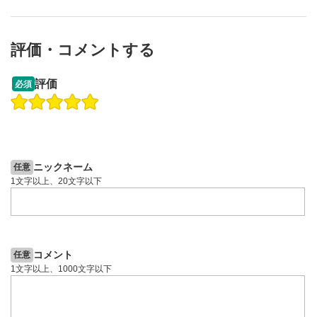
画質の選択/再生速度の変更ができます。
スマートフォンで視聴の場合は画面右下の設定(歯車マーク)
より選択できます。
評価・コメントする
YouTubeリンク
10
09:12
14:57
評価
必須
クリックするとYouTubeサイトに移動します。
操作説明動画
操作説明動画
全画面表示
11
2ヶ月前
6日前
投資情報動画
投資情報動画
動画が全画面で表示されます。再度クリックすると元
のサイズに戻ります。
ニックネーム
任意
1文字以上、20文字以下
コメント
任意
1文字以上、1000文字以下