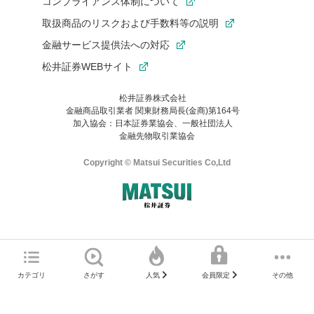
コンプライアンス体制について
取扱商品のリスクおよび手数料等の説明
金融サービス提供法への対応
松井証券WEBサイト
松井証券株式会社
金融商品取引業者 関東財務局長(金商)第164号
お気に入り機能は松井証券の会員限定の機能です。
加入協会：日本証券業協会、一般社団法人
お気に入り登録いただくと、後からいつでもお気に入りのコンテ
金融先物取引業協会
ンツを一覧でご確認いただけます。
ご利用いただくには口座開設が必要です。
Copyright © Matsui Securities Co,Ltd
すでに松井証券の口座をお持ちでお気に入り登録ができない場合
はご利用の端末で一度ログインしてください。
口座開設(無料)
ご利用の環境(Internet Explorer)は、本サイトの
推奨環境外
のた
マネーサテライトのWEBサイトへようこそ
め、
一部の機能が正常に動作しない可能性があります。
ログイン
直前にご覧いただいていたWEBサイトは、当社が作成したもので
カテゴリ
さがす
その他
人気
会員限定
Microsoft Edge
などをご利用ください。
はありません。
そこに掲載されている感想や評価はあくまでもWEBサイトの作成
口座開設サポート 電話番号