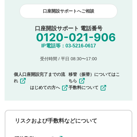
見合わせる場合がございます。
口座開設サポートへご相談
本動画コンテンツとは無関係の内容の投稿
他者への誹謗中傷や差別的表現投稿
公序良俗に反する内容の投稿
口座開設サポート 電話番号
氏名、住所、電話番号など個人を特定できる情報の
投稿
他のサイトへの誘導や営利目的、広告・宣伝を目
IP電話等：03-5216-0617
的とした投稿
他者の権利（商標、著作権、その他の知的財産
受付時間 / 平日 08:30〜17:00
権）を侵害するような投稿
同一内容の多重投稿
個人口座開設完了までの流
移管（振替）についてはこ
その他当社が不適切と判断した投稿
れ
ちら
一度投稿した評価およびコメントの変更・削除はできま
はじめての方へ
手数料について
せんので、内容をご確認のうえ投稿してください。
利用者は、利用者が投稿したコメントの著作権およびそ
の他の著作権法上の全権利を当社に対して無償で利用する
ことを承諾したものとします。また、利用者は、コメント
に関する著作者人格権を行使しないことに同意します。利
リスクおよび手数料などについて
用者が投稿したコメントは、当社サービスの広告・宣伝、
利用促進の目的で、印刷物・WEBサイト・SNS等に掲載す