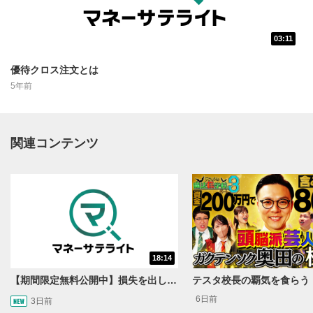
03:11
動画再生エリア
1
優待クロス注文とは
動画再生エリアをクリックすると、動画を再生または
5年前
一時停止します。
動画タイトル
2
関連コンテンツ
動画タイトルが表示されます。クリックすると
YouTubeサイトに移動します。
後で見る
3
クリックするとYouTubeの「後で見る」の再生リスト
に追加されます。
スマートフォンで視聴の場合は動画再生エリア右上のメニュ
ー内にあります。
18:14
共有
4
【期間限定無料公開中】損失を出し続けるお見送り芸人しんいち、Wemofを学ぶ【目指せ億トレ！FXドリーマー！#05】
SNSやメールなどで動画を共有・シェアすることがで
6日前
3日前
きます。