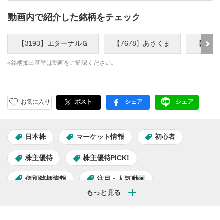
動画内で紹介した銘柄をチェック
【3193】エターナルＧ
【7678】あさくま
【339
※銘柄抽出基準は動画をご確認ください。
お気に入り
ポスト
シェア
シェア
facebook
LINE
日本株
マーケット情報
初心者
株主優待
株主優待PICK!
個別銘柄情報
注目・人気動画
佐田志歩