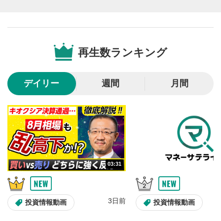
スマートフォンで視聴の場合は動画再生エリア右上のメニュ
ー内にあります。
シークバー
5
再生位置を示しています。再生したい位置をクリック
再生数ランキング
するとその位置から動画が再生されます。
再生ボタン
6
デイリー
週間
月間
動画が再生または一時停止します。
音量調整
7
スライダーを上下すると音量が調整できます。
スマートフォンで視聴の場合は端末の音量調節ボタンを利用
してください。
字幕設定
8
03:31
クリックすると字幕を付けることができます。
字幕は自動生成です。
スマートフォンで視聴の場合は画面右下の設定(歯車マーク)
3日前
より選択できます。
投資情報動画
投資情報動画
再生速度/画質の設定
9