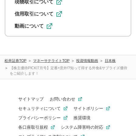
ることがあります。
現物取引について
信用取引について
動画について
松井証券TOP
マネーサテライトTOP
投資情報動画
日本株
【株主優待PICK!7月号】定番×意外!?知って得する外食&サプライズ優待
をご紹介します！
サイトマップ
お問い合わせ
セキュリティについて
サイトポリシー
プライバシーポリシー
推奨環境
各口座取引規程
システム障害時の対応