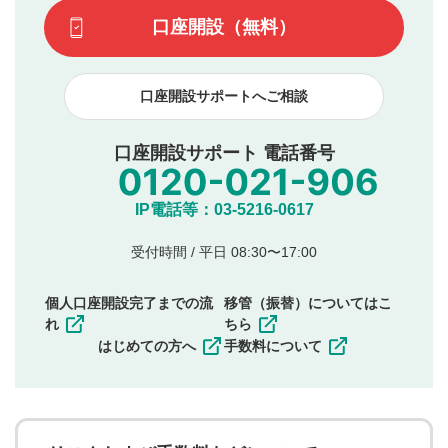
てはお答えできません。各動画コンテンツへの掲載をもっ
です）
口座開設（無料）
て結果のご連絡といたします。ご了承ください。
下記の項目に該当すると判断された投稿内容は、掲載を
見合わせる場合がございます。
口座開設サポートへご相談
本動画コンテンツとは無関係の内容の投稿
他者への誹謗中傷や差別的表現投稿
公序良俗に反する内容の投稿
口座開設サポート 電話番号
氏名、住所、電話番号など個人を特定できる情報の
投稿
他のサイトへの誘導や営利目的、広告・宣伝を目
IP電話等：03-5216-0617
的とした投稿
他者の権利（商標、著作権、その他の知的財産
受付時間 / 平日 08:30〜17:00
権）を侵害するような投稿
同一内容の多重投稿
個人口座開設完了までの流
移管（振替）についてはこ
その他当社が不適切と判断した投稿
れ
ちら
一度投稿した評価およびコメントの変更・削除はできま
はじめての方へ
手数料について
せんので、内容をご確認のうえ投稿してください。
利用者は、利用者が投稿したコメントの著作権およびそ
の他の著作権法上の全権利を当社に対して無償で利用する
ことを承諾したものとします。また、利用者は、コメント
に関する著作者人格権を行使しないことに同意します。利