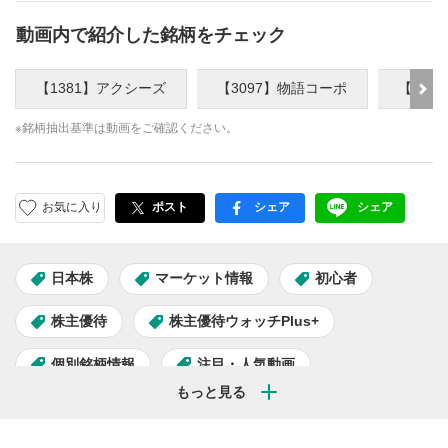
動画内で紹介した銘柄をチェック
【1381】アクシーズ
【3097】物語コーポ
【309
※銘柄抽出基準は動画をご確認ください。
お気に入り
ポスト
シェア
シェア
facebook
LINE
日本株
マーケット情報
初心者
株主優待
株主優待ウォッチPlus+
個別銘柄情報
注目・人気動画