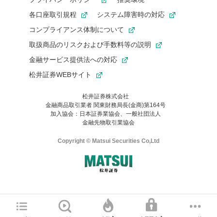
各口座取引規程
システム障害時の対応
コンプライアンス体制について
取扱商品のリスクおよび手数料等の説明
金融サービス提供法への対応
松井証券WEBサイト
松井証券株式会社
金融商品取引業者 関東財務局長(金商)第164号
お気に入り機能は松井証券の会員限定の機能です。
加入協会：日本証券業協会、一般社団法人
お気に入り登録いただくと、後からいつでもお気に入りのコンテ
金融先物取引業協会
ンツを一覧でご確認いただけます。
ご利用いただくには口座開設が必要です。
Copyright © Matsui Securities Co,Ltd
すでに松井証券の口座をお持ちでお気に入り登録ができない場合
はご利用の端末で一度ログインしてください。
口座開設(無料)
ご利用の環境(Internet Explorer)は、本サイトの
推奨環境外
のた
マネーサテライトのWEBサイトへようこそ
め、
一部の機能が正常に動作しない可能性があります。
ログイン