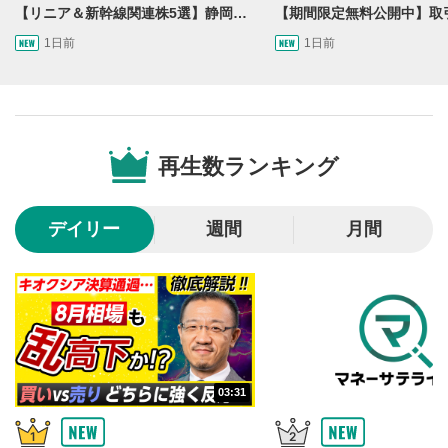
【リニア＆新幹線関連株5選】静岡県知事の承認でリニア路線工事進展！北陸新幹線も「小浜・京都ルート」再決定！関連する注目の銘柄は？＜たけぞうNEWS＞
1日前
1日前
動画再生エリア
1
動画再生エリアをクリックすると、動画を再生または
一時停止します。
再生数ランキング
操作メニュー
2
動画再生エリアにマウスを乗せると表示されます。
デイリー
週間
月間
再生/一時停止
3
動画を再生または一時停止します。
10秒戻し/10秒送り
4
10秒、動画を巻き戻し/早送りします。
シークバー
5
03:31
再生位置を示しています。再生したい位置をクリック
するとその位置から動画が再生されます。