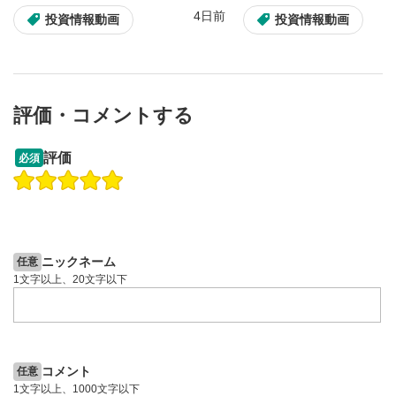
画質/再生速度の設定
6
4日前
投資情報動画
投資情報動画
画質の選択/再生速度の変更ができます。
音量調整
7
スライダーを上下すると音量が調整できます。
評価・コメントする
全画面表示
8
13:33
14:57
動画が全画面で表示されます。再度クリックすると元
評価
必須
のサイズに戻ります。
操作説明動画
投資情報動画
操作説明動画
2ヶ月前
4日前
投資情報動画
ニックネーム
任意
1文字以上、20文字以下
コメント
任意
1文字以上、1000文字以下