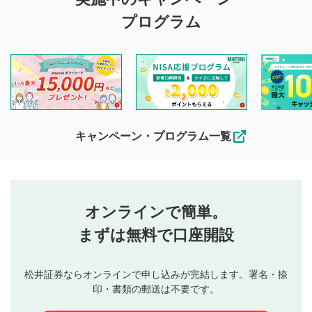
投稿に関する注意
プログラム
マネーサテライトでは利用者同士の情報交換・情報収集など
を目的として、各動画コンテンツに、評価およびコメントの
投稿ができます。利用者は以下の注意事項をご理解のうえ、
閲覧および投稿を行うものとしてください。
他の利用者が動画を視聴される際の参考になるコメントをお
待ちしております。
なお、投稿をもって、本注意事項に同意されたものとみなし
キャンペーン・プログラム一覧
ます。
コメントの内容は、当社の公式な見解や意見ではありま
評価・コメントエリア
1
せん。当社は利用者より投稿された内容について一切の責
星を押下すると1～5段階で評価できます。
任を負いません。利用者ご自身の責任で閲覧および投稿を
オンラインで簡単。
行ってください。
投稿するボタン
2
当社は、利用者同士、もしくは利用者と第三者間のトラ
まずは無料で口座開設
星で評価をすると投稿できます。（お名前とコメント
ブルによって生じた損害に対して一切の責任を負いませ
の入力は任意です）（※コメントは承認制です）
ん。
評価およびコメントは当社にて審査のうえ、掲載となり
松井証券ならオンラインで申し込みが完結します。署名・捺
動画の評価
3
ます。掲載されるまでに日数がかかる場合や掲載されない
印・書類の郵送は不要です。
場合があります。また、審査結果および結果の理由につい
この動画の平均評価が表示されます。（最大評価は5.0