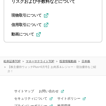
リスクおよび手数料などについて
用者が投稿したコメントは、当社サービスの広告・宣伝、
利用促進の目的で、印刷物・WEBサイト・SNS等に掲載す
ることがあります。
現物取引について
信用取引について
動画について
松井証券TOP
マネーサテライトTOP
投資情報動画
日本株
【株主優待ウォッチPlus+6月号】お肉系＆レジャー・宿泊優待をご紹
介！
サイトマップ
お問い合わせ
セキュリティについて
サイトポリシー
プライバシーポリシー
推奨環境