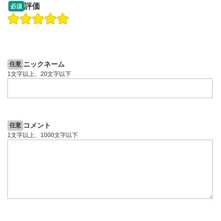
09:12
14:57
評価
必須
操作説明動画
操作説明動画
2ヶ月前
6日前
投資情報動画
投資情報動画
ニックネーム
任意
1文字以上、20文字以下
コメント
任意
1文字以上、1000文字以下