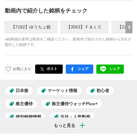
動画内で紹介した銘柄をチェック
【7182】ゆうちょ銀
【3563】Ｆ＆ＬＣ
【2269
※銘柄抽出基準は動画をご確認ください。動画内で紹介された銘柄から当社が
選択した銘柄です。
お気に入り
ポスト
シェア
シェア
facebook
LINE
日本株
マーケット情報
初心者
株主優待
株主優待ウォッチPlus+
個別銘柄情報
注目・人気動画
3月権利確定