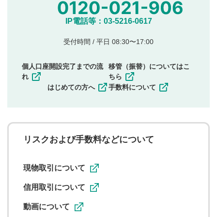
投稿
他のサイトへの誘導や営利目的、広告・宣伝を目
IP電話等：03-5216-0617
的とした投稿
他者の権利（商標、著作権、その他の知的財産
受付時間 / 平日 08:30〜17:00
権）を侵害するような投稿
同一内容の多重投稿
個人口座開設完了までの流
移管（振替）についてはこ
その他当社が不適切と判断した投稿
れ
ちら
一度投稿した評価およびコメントの変更・削除はできま
はじめての方へ
手数料について
せんので、内容をご確認のうえ投稿してください。
利用者は、利用者が投稿したコメントの著作権およびそ
の他の著作権法上の全権利を当社に対して無償で利用する
ことを承諾したものとします。また、利用者は、コメント
に関する著作者人格権を行使しないことに同意します。利
リスクおよび手数料などについて
用者が投稿したコメントは、当社サービスの広告・宣伝、
利用促進の目的で、印刷物・WEBサイト・SNS等に掲載す
ることがあります。
現物取引について
信用取引について
動画について