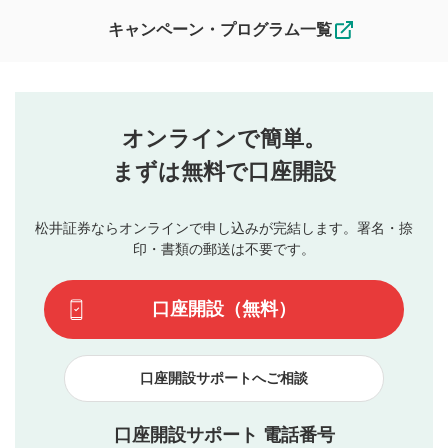
なお、投稿をもって、本注意事項に同意されたものとみなし
キャンペーン・プログラム一覧
ます。
コメントの内容は、当社の公式な見解や意見ではありま
評価・コメントエリア
1
せん。当社は利用者より投稿された内容について一切の責
星を押下すると1～5段階で評価できます。
任を負いません。利用者ご自身の責任で閲覧および投稿を
オンラインで簡単。
行ってください。
投稿するボタン
2
当社は、利用者同士、もしくは利用者と第三者間のトラ
まずは無料で口座開設
星で評価をすると投稿できます。（お名前とコメント
ブルによって生じた損害に対して一切の責任を負いませ
の入力は任意です）（※コメントは承認制です）
ん。
評価およびコメントは当社にて審査のうえ、掲載となり
松井証券ならオンラインで申し込みが完結します。署名・捺
動画の評価
3
ます。掲載されるまでに日数がかかる場合や掲載されない
印・書類の郵送は不要です。
場合があります。また、審査結果および結果の理由につい
この動画の平均評価が表示されます。（最大評価は5.0
てはお答えできません。各動画コンテンツへの掲載をもっ
です）
口座開設（無料）
て結果のご連絡といたします。ご了承ください。
下記の項目に該当すると判断された投稿内容は、掲載を
見合わせる場合がございます。
口座開設サポートへご相談
本動画コンテンツとは無関係の内容の投稿
他者への誹謗中傷や差別的表現投稿
公序良俗に反する内容の投稿
口座開設サポート 電話番号
氏名、住所、電話番号など個人を特定できる情報の