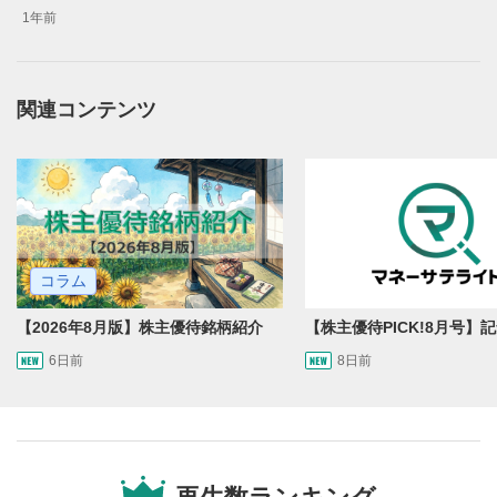
1年前
関連コンテンツ
動画再生エリア
1
動画再生エリアをクリックすると、動画を再生または
一時停止します。
操作メニュー
2
動画再生エリアにマウスを乗せると表示されます。
コラム
再生/一時停止
3
動画を再生または一時停止します。
【2026年8月版】株主優待銘柄紹介
10秒戻し/10秒送り
4
6日前
8日前
10秒、動画を巻き戻し/早送りします。
シークバー
5
再生位置を示しています。再生したい位置をクリック
するとその位置から動画が再生されます。