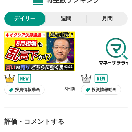
再生数ランキング
画質/再生速度の設定
6
画質の選択/再生速度の変更ができます。
デイリー
週間
月間
音量調整
7
スライダーを上下すると音量が調整できます。
全画面表示
8
動画が全画面で表示されます。再度クリックすると元
のサイズに戻ります。
03:31
3日前
投資情報動画
投資情報動画
評価・コメントする