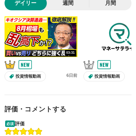
デイリー
週間
月間
動画が全画面で表示されます。再度クリックすると元
のサイズに戻ります。
03:31
6日前
投資情報動画
投資情報動画
評価・コメントする
13:33
14:57
評価
必須
操作説明動画
投資情報動画
操作説明動画