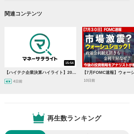
操作メニュー
2
動画再生エリアにマウスを乗せると表示されます。
関連コンテンツ
再生/一時停止
3
動画を再生または一時停止します。
10秒戻し/10秒送り
4
10秒、動画を巻き戻し/早送りします。
シークバー
15:54
5
再生位置を示しています。再生したい位置をクリック
【ハイテク企業決算ハイライト】2027年分のメモリに売切れ報道!?＜米国マーケットダイジェスト8/5号＞
するとその位置から動画が再生されます。
10日前
4日前
画質/再生速度の設定
6
画質の選択/再生速度の変更ができます。
音量調整
7
再生数ランキング
スライダーを上下すると音量が調整できます。
全画面表示
8