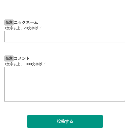
2ヶ月前
6日前
投資情報動画
ニックネーム
任意
1文字以上、20文字以下
コメント
任意
1文字以上、1000文字以下
投稿する