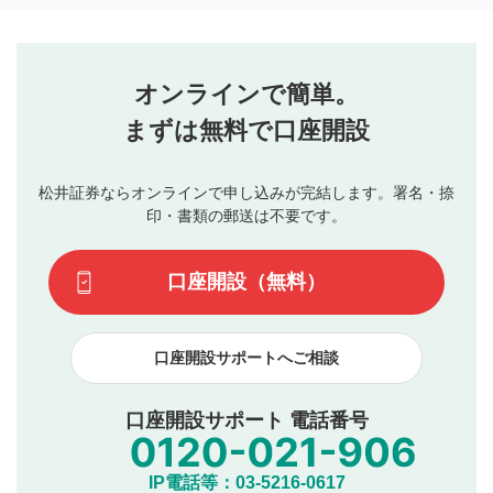
コメントの内容は、当社の公式な見解や意見ではありま
評価・コメントエリア
1
せん。当社は利用者より投稿された内容について一切の責
星を押下すると1～5段階で評価できます。
任を負いません。利用者ご自身の責任で閲覧および投稿を
オンラインで簡単。
行ってください。
投稿するボタン
2
当社は、利用者同士、もしくは利用者と第三者間のトラ
まずは無料で口座開設
星で評価をすると投稿できます。（お名前とコメント
ブルによって生じた損害に対して一切の責任を負いませ
の入力は任意です）（※コメントは承認制です）
ん。
評価およびコメントは当社にて審査のうえ、掲載となり
松井証券ならオンラインで申し込みが完結します。署名・捺
動画の評価
3
ます。掲載されるまでに日数がかかる場合や掲載されない
印・書類の郵送は不要です。
場合があります。また、審査結果および結果の理由につい
この動画の平均評価が表示されます。（最大評価は5.0
てはお答えできません。各動画コンテンツへの掲載をもっ
です）
口座開設（無料）
て結果のご連絡といたします。ご了承ください。
下記の項目に該当すると判断された投稿内容は、掲載を
見合わせる場合がございます。
口座開設サポートへご相談
本動画コンテンツとは無関係の内容の投稿
他者への誹謗中傷や差別的表現投稿
公序良俗に反する内容の投稿
口座開設サポート 電話番号
氏名、住所、電話番号など個人を特定できる情報の
投稿
他のサイトへの誘導や営利目的、広告・宣伝を目
IP電話等：03-5216-0617