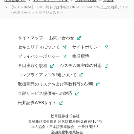
松井証券TOP
マネーサテライトTOP
投資情報動画
米国株
【9/18～9/24】FOMC利下げは小幅でOK!?0.25％=0.5%以上の効果アリ!?
＜米国マーケットダイジェスト＞
サイトマップ
お問い合わせ
セキュリティについて
サイトポリシー
プライバシーポリシー
推奨環境
各口座取引規程
システム障害時の対応
コンプライアンス体制について
取扱商品のリスクおよび手数料等の説明
金融サービス提供法への対応
松井証券WEBサイト
松井証券株式会社
金融商品取引業者 関東財務局長(金商)第164号
お気に入り機能は松井証券の会員限定の機能です。
加入協会：日本証券業協会、一般社団法人
お気に入り登録いただくと、後からいつでもお気に入りのコンテ
金融先物取引業協会