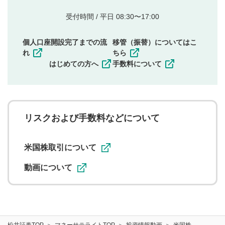
的とした投稿
他者の権利（商標、著作権、その他の知的財産
受付時間 / 平日 08:30〜17:00
権）を侵害するような投稿
同一内容の多重投稿
個人口座開設完了までの流
移管（振替）についてはこ
その他当社が不適切と判断した投稿
れ
ちら
一度投稿した評価およびコメントの変更・削除はできま
はじめての方へ
手数料について
せんので、内容をご確認のうえ投稿してください。
利用者は、利用者が投稿したコメントの著作権およびそ
の他の著作権法上の全権利を当社に対して無償で利用する
ことを承諾したものとします。また、利用者は、コメント
に関する著作者人格権を行使しないことに同意します。利
リスクおよび手数料などについて
用者が投稿したコメントは、当社サービスの広告・宣伝、
利用促進の目的で、印刷物・WEBサイト・SNS等に掲載す
ることがあります。
米国株取引について
動画について