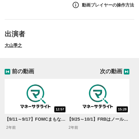
動画プレイヤーの操作方法
出演者
大山季之
前の動画
次の動画
12:57
15:28
動画再生エリア
1
【9/11～9/17】FOMCまもなく…利下げ幅0.25％か！？景気はソフトランディングへ！＜米国マーケットダイジェスト＞
【9/25～10/1】FRBはノールックで1.5％利下げ可能 なぜ物色対象に？景気循環＆出遅れAI＜米国マーケットダイジェスト＞
動画再生エリアをクリックすると、動画を再生または
2年前
2年前
一時停止します。