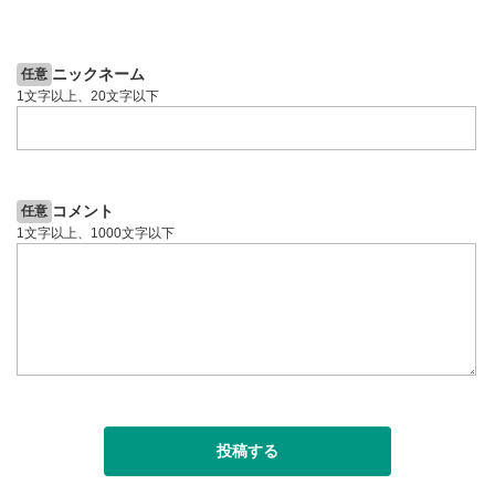
2ヶ月前
動画が全画面で表示されます。再度クリックすると元
6日前
投資情報動画
投資情報動画
のサイズに戻ります。
ニックネーム
任意
1文字以上、20文字以下
コメント
任意
1文字以上、1000文字以下
投稿する