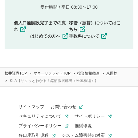
他者の権利（商標、著作権、その他の知的財産
受付時間 / 平日 08:30〜17:00
権）を侵害するような投稿
同一内容の多重投稿
個人口座開設完了までの流
移管（振替）についてはこ
その他当社が不適切と判断した投稿
れ
ちら
一度投稿した評価およびコメントの変更・削除はできま
はじめての方へ
手数料について
せんので、内容をご確認のうえ投稿してください。
利用者は、利用者が投稿したコメントの著作権およびそ
の他の著作権法上の全権利を当社に対して無償で利用する
ことを承諾したものとします。また、利用者は、コメント
に関する著作者人格権を行使しないことに同意します。利
松井証券TOP
マネーサテライトTOP
投資情報動画
米国株
用者が投稿したコメントは、当社サービスの広告・宣伝、
利用促進の目的で、印刷物・WEBサイト・SNS等に掲載す
KLA【サクッとわかる！銘柄徹底解説＜米国株編＞】
ることがあります。
サイトマップ
お問い合わせ
セキュリティについて
サイトポリシー
プライバシーポリシー
推奨環境
各口座取引規程
システム障害時の対応