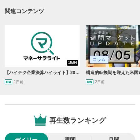
動画タイトルが表示されます。クリックすると
関連コンテンツ
YouTubeサイトに移動します。
後で見る
3
クリックするとYouTubeの「後で見る」の再生リスト
に追加されます。
スマートフォンで視聴の場合は動画再生エリア右上のメニュ
ー内にあります。
コラム
共有
15:54
4
【ハイテク企業決算ハイライト】2027年分のメモリに売切れ報道!?＜米国マーケットダイジェスト8/5号＞
SNSやメールなどで動画を共有・シェアすることがで
きます。
1日前
2日前
スマートフォンで視聴の場合は動画再生エリア右上のメニュ
ー内にあります。
シークバー
5
再生位置を示しています。再生したい位置をクリック
するとその位置から動画が再生されます。
再生数ランキング
再生ボタン
6
動画が再生または一時停止します。