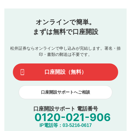
コメントの内容は、当社の公式な見解や意見ではありま
評価・コメントエリア
1
せん。当社は利用者より投稿された内容について一切の責
星を押下すると1～5段階で評価できます。
任を負いません。利用者ご自身の責任で閲覧および投稿を
オンラインで簡単。
行ってください。
投稿するボタン
2
当社は、利用者同士、もしくは利用者と第三者間のトラ
まずは無料で口座開設
星で評価をすると投稿できます。（お名前とコメント
ブルによって生じた損害に対して一切の責任を負いませ
の入力は任意です）（※コメントは承認制です）
ん。
評価およびコメントは当社にて審査のうえ、掲載となり
松井証券ならオンラインで申し込みが完結します。署名・捺
動画の評価
3
ます。掲載されるまでに日数がかかる場合や掲載されない
印・書類の郵送は不要です。
場合があります。また、審査結果および結果の理由につい
この動画の平均評価が表示されます。（最大評価は5.0
てはお答えできません。各動画コンテンツへの掲載をもっ
です）
口座開設（無料）
て結果のご連絡といたします。ご了承ください。
下記の項目に該当すると判断された投稿内容は、掲載を
見合わせる場合がございます。
口座開設サポートへご相談
本動画コンテンツとは無関係の内容の投稿
他者への誹謗中傷や差別的表現投稿
公序良俗に反する内容の投稿
口座開設サポート 電話番号
氏名、住所、電話番号など個人を特定できる情報の
投稿
他のサイトへの誘導や営利目的、広告・宣伝を目
IP電話等：03-5216-0617
的とした投稿