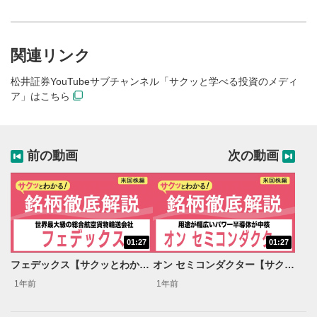
関連リンク
松井証券YouTubeサブチャンネル「サクッと学べる投資のメディ
ア」はこちら
前の動画
次の動画
01:27
01:27
動画再生エリア
1
フェデックス【サクッとわかる！銘柄徹底解説＜米国株編＞】
オン セミコンダクター【サクッとわかる！銘柄徹底解説＜米国株編＞】
動画再生エリアをクリックすると、動画を再生または
一時停止します。
1年前
1年前
動画タイトル
2