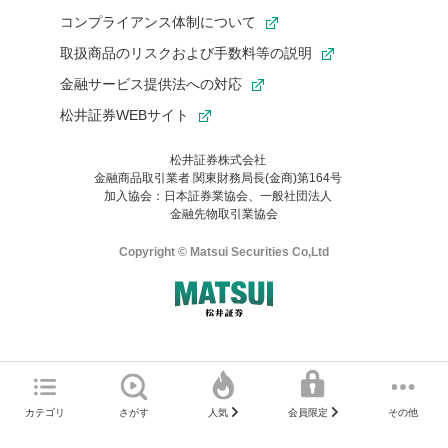
コンプライアンス体制について
取扱商品のリスクおよび手数料等の説明
金融サービス提供法への対応
松井証券WEBサイト
松井証券株式会社
金融商品取引業者 関東財務局長(金商)第164号
お気に入り機能は松井証券の会員限定の機能です。
加入協会：日本証券業協会、一般社団法人
お気に入り登録いただくと、後からいつでもお気に入りのコンテ
金融先物取引業協会
ンツを一覧でご確認いただけます。
ご利用いただくには口座開設が必要です。
Copyright © Matsui Securities Co,Ltd
すでに松井証券の口座をお持ちでお気に入り登録ができない場合
はご利用の端末で一度ログインしてください。
口座開設(無料)
ご利用の環境(Internet Explorer)は、本サイトの
推奨環境外
のた
マネーサテライトのWEBサイトへようこそ
め、
一部の機能が正常に動作しない可能性があります。
ログイン
直前にご覧いただいていたWEBサイトは、当社が作成したもので
カテゴリ
さがす
その他
人気
会員限定
Microsoft Edge
などをご利用ください。
はありません。