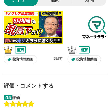
デイリー
週間
月間
音量調整
7
スライダーを上下すると音量が調整できます。
スマートフォンで視聴の場合は端末の音量調節ボタンを利用
してください。
字幕設定
8
03:31
クリックすると字幕を付けることができます。
字幕は自動生成です。
スマートフォンで視聴の場合は画面右下の設定(歯車マーク)
より選択できます。
3日前
投資情報動画
投資情報動画
再生速度/画質の設定
9
画質の選択/再生速度の変更ができます。
スマートフォンで視聴の場合は画面右下の設定(歯車マーク)
より選択できます。
評価・コメントする
YouTubeリンク
10
クリックするとYouTubeサイトに移動します。
09:12
14:57
評価
必須
操作説明動画
操作説明動画
全画面表示
11