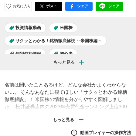
お気に入り
ポスト
シェア
シェア
facebook
LINE
投資情報動画
米国株
サクッとわかる！銘柄徹底解説 ～米国株編～
個別銘柄情報
初心者
名前は聞いたことあるけど、どんな会社かよくわからな
い…。 そんなあなたに観てほしい「サクッとわかる銘柄
徹底解説」！ 米国株の情報を分かりやすく図解しまし
た。 松井証券店内の2023年売買代金ランキング上位300
位からピックアップした銘柄を順次ご紹介します。#初心
者 #解説 #米国株
動画プレイヤーの操作方法