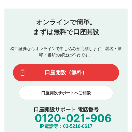
コメントの内容は、当社の公式な見解や意見ではありま
評価・コメントエリア
1
せん。当社は利用者より投稿された内容について一切の責
星を押下すると1～5段階で評価できます。
任を負いません。利用者ご自身の責任で閲覧および投稿を
オンラインで簡単。
行ってください。
投稿するボタン
2
当社は、利用者同士、もしくは利用者と第三者間のトラ
まずは無料で口座開設
星で評価をすると投稿できます。（お名前とコメント
ブルによって生じた損害に対して一切の責任を負いませ
の入力は任意です）（※コメントは承認制です）
ん。
評価およびコメントは当社にて審査のうえ、掲載となり
松井証券ならオンラインで申し込みが完結します。署名・捺
動画の評価
3
ます。掲載されるまでに日数がかかる場合や掲載されない
印・書類の郵送は不要です。
場合があります。また、審査結果および結果の理由につい
この動画の平均評価が表示されます。（最大評価は5.0
てはお答えできません。各動画コンテンツへの掲載をもっ
です）
口座開設（無料）
て結果のご連絡といたします。ご了承ください。
下記の項目に該当すると判断された投稿内容は、掲載を
見合わせる場合がございます。
口座開設サポートへご相談
本動画コンテンツとは無関係の内容の投稿
他者への誹謗中傷や差別的表現投稿
公序良俗に反する内容の投稿
口座開設サポート 電話番号
氏名、住所、電話番号など個人を特定できる情報の
投稿
他のサイトへの誘導や営利目的、広告・宣伝を目
IP電話等：03-5216-0617
的とした投稿