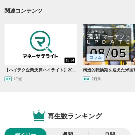
動画タイトルが表示されます。クリックすると
関連コンテンツ
YouTubeサイトに移動します。
後で見る
3
クリックするとYouTubeの「後で見る」の再生リスト
に追加されます。
スマートフォンで視聴の場合は動画再生エリア右上のメニュ
ー内にあります。
コラム
共有
15:54
4
【ハイテク企業決算ハイライト】2027年分のメモリに売切れ報道!?＜米国マーケットダイジェスト8/5号＞
SNSやメールなどで動画を共有・シェアすることがで
きます。
1日前
2日前
スマートフォンで視聴の場合は動画再生エリア右上のメニュ
ー内にあります。
シークバー
5
再生位置を示しています。再生したい位置をクリック
するとその位置から動画が再生されます。
再生数ランキング
再生ボタン
6
動画が再生または一時停止します。