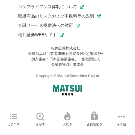
コンプライアンス体制について
取扱商品のリスクおよび手数料等の説明
金融サービス提供法への対応
松井証券WEBサイト
松井証券株式会社
金融商品取引業者 関東財務局長(金商)第164号
お気に入り機能は松井証券の会員限定の機能です。
加入協会：日本証券業協会、一般社団法人
お気に入り登録いただくと、後からいつでもお気に入りのコンテ
金融先物取引業協会
ンツを一覧でご確認いただけます。
ご利用いただくには口座開設が必要です。
Copyright © Matsui Securities Co,Ltd
すでに松井証券の口座をお持ちでお気に入り登録ができない場合
はご利用の端末で一度ログインしてください。
口座開設(無料)
ご利用の環境(Internet Explorer)は、本サイトの
推奨環境外
のた
マネーサテライトのWEBサイトへようこそ
め、
一部の機能が正常に動作しない可能性があります。
ログイン
直前にご覧いただいていたWEBサイトは、当社が作成したもので
カテゴリ
さがす
その他
人気
会員限定
Microsoft Edge
などをご利用ください。
はありません。