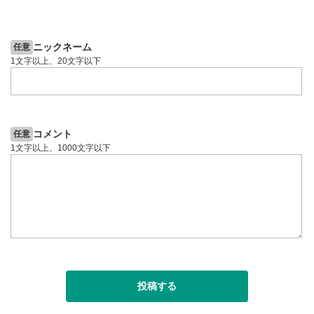
2ヶ月前
動画が全画面で表示されます。再度クリックすると元
6日前
投資情報動画
投資情報動画
のサイズに戻ります。
ニックネーム
任意
1文字以上、20文字以下
コメント
任意
1文字以上、1000文字以下
投稿する