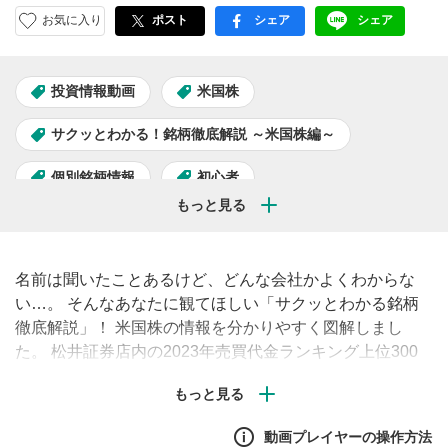
お気に入り
ポスト
シェア
シェア
facebook
LINE
投資情報動画
米国株
サクッとわかる！銘柄徹底解説 ～米国株編～
個別銘柄情報
初心者
名前は聞いたことあるけど、どんな会社かよくわからな
い…。 そんなあなたに観てほしい「サクッとわかる銘柄
徹底解説」！ 米国株の情報を分かりやすく図解しまし
た。 松井証券店内の2023年売買代金ランキング上位300
位からピックアップした銘柄を順次ご紹介します。#初心
者 #解説 #米国株
動画プレイヤーの操作方法