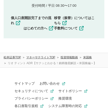
他者の権利（商標、著作権、その他の知的財産
受付時間 / 平日 08:30〜17:00
権）を侵害するような投稿
同一内容の多重投稿
個人口座開設完了までの流
移管（振替）についてはこ
その他当社が不適切と判断した投稿
れ
ちら
一度投稿した評価およびコメントの変更・削除はできま
はじめての方へ
手数料について
せんので、内容をご確認のうえ投稿してください。
利用者は、利用者が投稿したコメントの著作権およびそ
の他の著作権法上の全権利を当社に対して無償で利用する
ことを承諾したものとします。また、利用者は、コメント
に関する著作者人格権を行使しないことに同意します。利
松井証券TOP
マネーサテライトTOP
投資情報動画
米国株
用者が投稿したコメントは、当社サービスの広告・宣伝、
利用促進の目的で、印刷物・WEBサイト・SNS等に掲載す
リオ ティント ADR【サクッとわかる！銘柄徹底解説＜米国株編＞】
ることがあります。
サイトマップ
お問い合わせ
セキュリティについて
サイトポリシー
プライバシーポリシー
推奨環境
各口座取引規程
システム障害時の対応