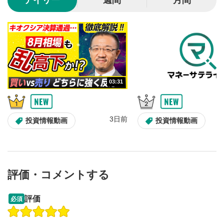
デイリー
週間
月間
音量調整
7
スライダーを上下すると音量が調整できます。
スマートフォンで視聴の場合は端末の音量調節ボタンを利用
してください。
字幕設定
8
03:31
クリックすると字幕を付けることができます。
字幕は自動生成です。
スマートフォンで視聴の場合は画面右下の設定(歯車マーク)
より選択できます。
3日前
投資情報動画
投資情報動画
再生速度/画質の設定
9
画質の選択/再生速度の変更ができます。
スマートフォンで視聴の場合は画面右下の設定(歯車マーク)
より選択できます。
評価・コメントする
YouTubeリンク
10
クリックするとYouTubeサイトに移動します。
09:12
14:57
評価
必須
操作説明動画
操作説明動画
全画面表示
11