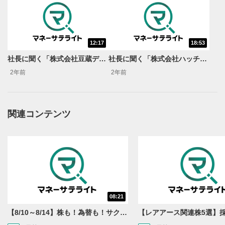
12:17
18:53
社長に聞く「株式会社豆蔵デジタルホールディングス」
社長に聞く「株式会社ハッチ・ワーク」
2年前
2年前
関連コンテンツ
動画再生エリア
1
動画再生エリアをクリックすると、動画を再生または
一時停止します。
操作メニュー
2
動画再生エリアにマウスを乗せると表示されます。
再生/一時停止
3
08:21
動画を再生または一時停止します。
【8/10～8/14】株も！為替も！サクッと！来週のマーケット見通し＜Next View＞