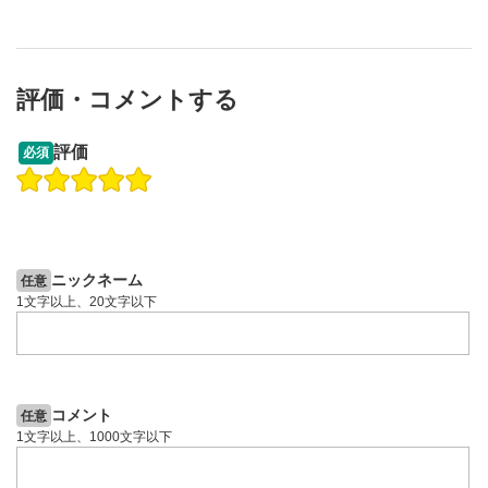
評価・コメントする
13:33
14:57
評価
必須
操作説明動画
投資情報動画
操作説明動画
2ヶ月前
6日前
投資情報動画
ニックネーム
任意
1文字以上、20文字以下
コメント
任意
1文字以上、1000文字以下