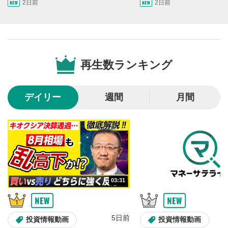
10秒戻し/10秒送り
4
2日前
2日前
10秒、動画を巻き戻し/早送りします。
シークバー
5
再生位置を示しています。再生したい位置をクリック
するとその位置から動画が再生されます。
再生数ランキング
画質/再生速度の設定
6
画質の選択/再生速度の変更ができます。
デイリー
週間
月間
音量調整
7
スライダーを上下すると音量が調整できます。
全画面表示
8
動画が全画面で表示されます。再度クリックすると元
のサイズに戻ります。
03:31
5日前
投資情報動画
投資情報動画