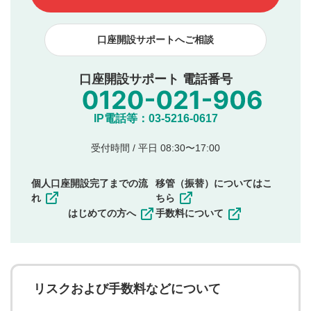
下記の項目に該当すると判断された投稿内容は、掲載を
見合わせる場合がございます。
口座開設サポートへご相談
本動画コンテンツとは無関係の内容の投稿
他者への誹謗中傷や差別的表現投稿
公序良俗に反する内容の投稿
口座開設サポート 電話番号
氏名、住所、電話番号など個人を特定できる情報の
投稿
他のサイトへの誘導や営利目的、広告・宣伝を目
IP電話等：03-5216-0617
的とした投稿
他者の権利（商標、著作権、その他の知的財産
受付時間 / 平日 08:30〜17:00
権）を侵害するような投稿
同一内容の多重投稿
個人口座開設完了までの流
移管（振替）についてはこ
その他当社が不適切と判断した投稿
れ
ちら
一度投稿した評価およびコメントの変更・削除はできま
はじめての方へ
手数料について
せんので、内容をご確認のうえ投稿してください。
利用者は、利用者が投稿したコメントの著作権およびそ
の他の著作権法上の全権利を当社に対して無償で利用する
ことを承諾したものとします。また、利用者は、コメント
に関する著作者人格権を行使しないことに同意します。利
リスクおよび手数料などについて
用者が投稿したコメントは、当社サービスの広告・宣伝、