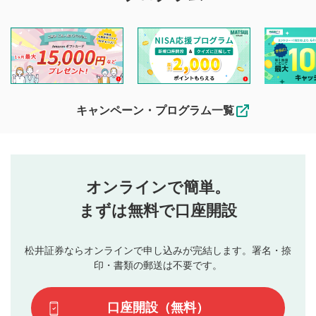
マネーサテライトでは利用者同士の情報交換・情報収集など
を目的として、各動画コンテンツに、評価およびコメントの
投稿ができます。利用者は以下の注意事項をご理解のうえ、
閲覧および投稿を行うものとしてください。
他の利用者が動画を視聴される際の参考になるコメントをお
待ちしております。
なお、投稿をもって、本注意事項に同意されたものとみなし
キャンペーン・プログラム一覧
ます。
コメントの内容は、当社の公式な見解や意見ではありま
評価・コメントエリア
1
せん。当社は利用者より投稿された内容について一切の責
星を押下すると1～5段階で評価できます。
任を負いません。利用者ご自身の責任で閲覧および投稿を
オンラインで簡単。
行ってください。
投稿するボタン
2
当社は、利用者同士、もしくは利用者と第三者間のトラ
まずは無料で口座開設
星で評価をすると投稿できます。（お名前とコメント
ブルによって生じた損害に対して一切の責任を負いませ
の入力は任意です）（※コメントは承認制です）
ん。
評価およびコメントは当社にて審査のうえ、掲載となり
松井証券ならオンラインで申し込みが完結します。署名・捺
動画の評価
3
ます。掲載されるまでに日数がかかる場合や掲載されない
印・書類の郵送は不要です。
場合があります。また、審査結果および結果の理由につい
この動画の平均評価が表示されます。（最大評価は5.0
てはお答えできません。各動画コンテンツへの掲載をもっ
です）
口座開設（無料）
て結果のご連絡といたします。ご了承ください。