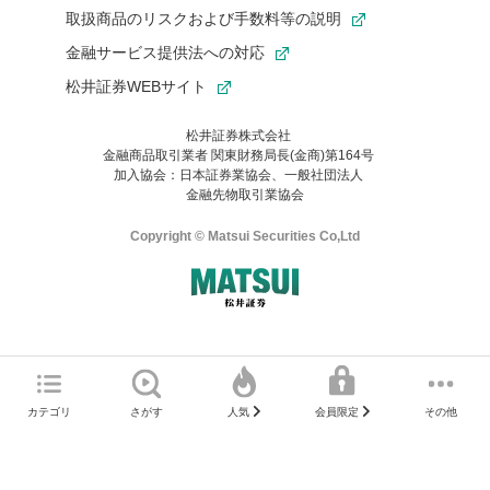
取扱商品のリスクおよび手数料等の説明
金融サービス提供法への対応
松井証券WEBサイト
松井証券株式会社
金融商品取引業者 関東財務局長(金商)第164号
お気に入り機能は松井証券の会員限定の機能です。
加入協会：日本証券業協会、一般社団法人
お気に入り登録いただくと、後からいつでもお気に入りのコンテ
金融先物取引業協会
ンツを一覧でご確認いただけます。
ご利用いただくには口座開設が必要です。
Copyright © Matsui Securities Co,Ltd
すでに松井証券の口座をお持ちでお気に入り登録ができない場合
はご利用の端末で一度ログインしてください。
口座開設(無料)
ご利用の環境(Internet Explorer)は、本サイトの
推奨環境外
のた
マネーサテライトのWEBサイトへようこそ
め、
一部の機能が正常に動作しない可能性があります。
ログイン
直前にご覧いただいていたWEBサイトは、当社が作成したもので
カテゴリ
さがす
その他
人気
会員限定
Microsoft Edge
などをご利用ください。
はありません。
そこに掲載されている感想や評価はあくまでもWEBサイトの作成
口座開設サポート 電話番号
者によるもので、当社が関与するものではありません。