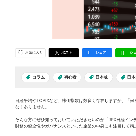
お気に入り
ポスト
シェア
シ
facebook
LI
コラム
初心者
日本株
日本
日経平均やTOPIXなど、株価指数は数多く存在しますが、「
なくありません。
そんな方にぜひ知っておいていただきたいのが「JPX日経インデッ
財務の健全性やガバナンスといった企業の中身にも注目して構