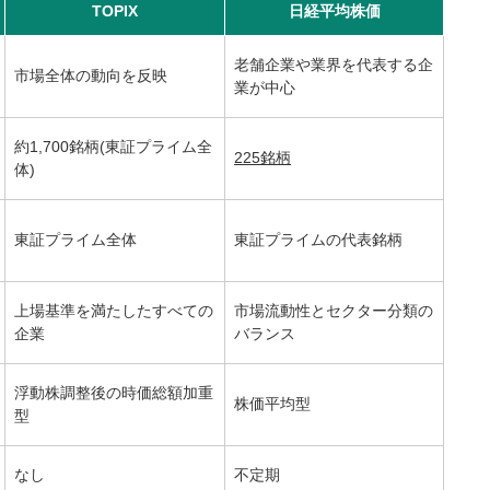
TOPIX
日経平均株価
老舗企業や業界を代表する企
市場全体の動向を反映
業が中心
約1,700銘柄(東証プライム全
225銘柄
体)
東証プライム全体
東証プライムの代表銘柄
上場基準を満たしたすべての
市場流動性とセクター分類の
企業
バランス
浮動株調整後の時価総額加重
株価平均型
型
なし
不定期