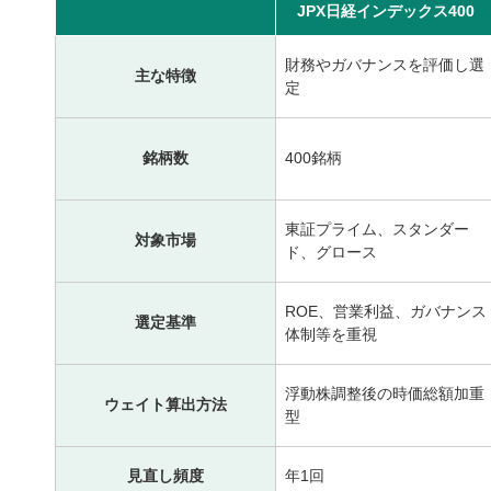
JPX日経インデックス400
財務やガバナンスを評価し選
主な特徴
定
銘柄数
400銘柄
東証プライム、スタンダー
対象市場
ド、グロース
ROE、営業利益、ガバナンス
選定基準
体制等を重視
浮動株調整後の時価総額加重
ウェイト算出方法
型
見直し頻度
年1回