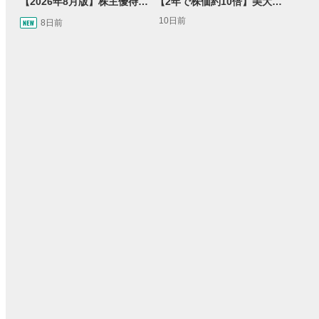
【2026年8月版】株主優待銘柄紹介
【2年で株価約10倍】美大卒の元バンドマン社長が率いるビル・ゲイツも驚いたトレードワークスとは【Presented by トレードワークス】
10日前
8日前