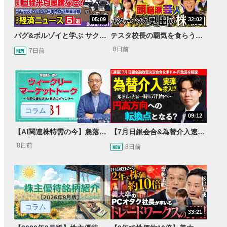
05:09
32:02
パグ&ボルゾイと学ぶ サクッとマーケット解説#111
テスタ校長の覇気を食らう！ガクテンソク奥田 松井証券 ～テスタの魔法株学校Part3～ #3
8日前
7日前
コラム
09:12
【AI関連株特需の今】急落局面と決算による急騰、31日の急反発
【7月日銀会合&為替介入速報】一時 米ドル/円157円台へ…円高方向への転換点となるか＜速報・展望＞
8日前
8日前
コラム
33:21