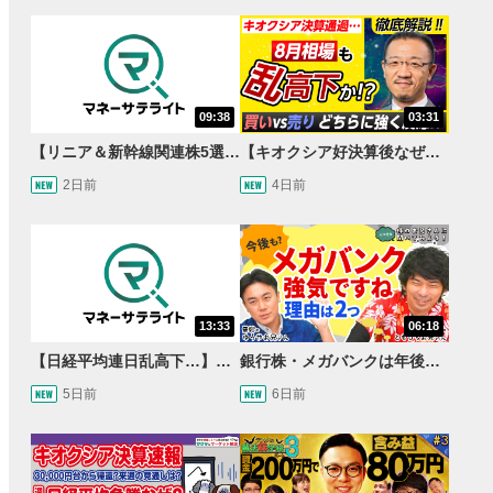
09:38
03:31
【リニア＆新幹線関連株5選】静岡県知事の承認でリニア路線工事進展！北陸新幹線も「小浜・京都ルート」再決定！関連する注目の銘柄は？＜たけぞうNEWS＞
【キオクシア好決算後なぜ乱高下!?】買い材料は自社株買いと株式分割/売りのサインとは…？
2日前
4日前
13:33
06:18
【日経平均連日乱高下…】AI株に異変⁉海外ファンド「大量売却」！AI料金値下げでNECに追い風！NTTも需給改善か＜店内信用残ランキング＞
銀行株・メガバンクは年後半も強いのか〈株のお兄さんにこっそり聞いてみよう！第2話〉
5日前
6日前