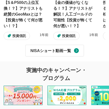
【S＆P500の上位互
【金の価値がなくな
投
換！？】アナリストも
る！？】アナリストが
る
絶賛のGeoMaxとは？
解説！人工ゴールドの
松
【投資が怖くて何が悪
可能性【投資が怖くて
は
い！？】
何が悪い！？】
が
1年前
1年前
投資信託
投資信託
NISAショート動画一覧
実施中のキャンペーン・
プログラム