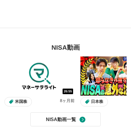
NISA動画
26:55
8ヶ月前
米国株
日本株
NISA動画一覧