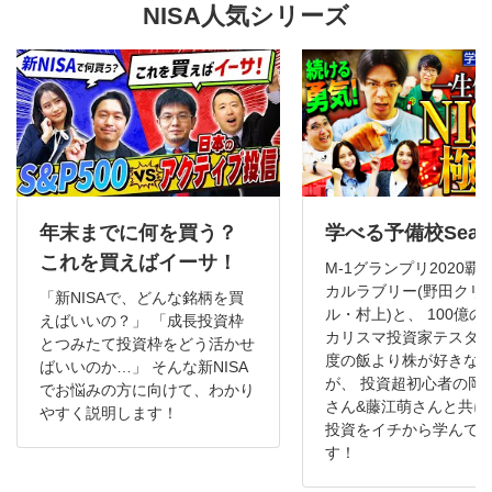
NISA人気シリーズ
年末までに何を買う？
学べる予備校Seas
これを買えばイーサ！
M-1グランプリ2020覇
カルラブリー(野田クリ
「新NISAで、どんな銘柄を買
ル・村上)と、 100億の
えばいいの？」 「成長投資枠
カリスマ投資家テスタく
とつみたて投資枠をどう活かせ
度の飯より株が好きな
ばいいのか…」 そんな新NISA
が、 投資超初心者の岡
でお悩みの方に向けて、わかり
さん&藤江萌さんと共に
やすく説明します！
投資をイチから学んで
す！