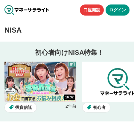
口座開設
ログイン
NISA
初心者向けNISA特集！
16:32
2年前
投資信託
初心者