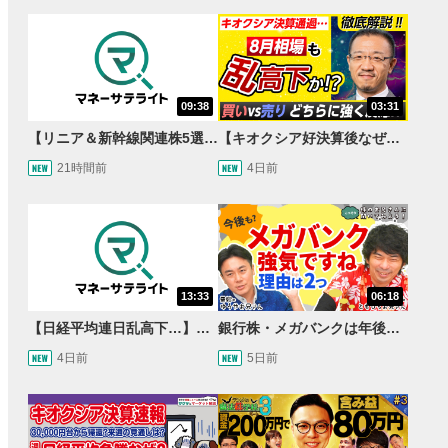
09:38
03:31
【リニア＆新幹線関連株5選】静岡県知事の承認でリニア路線工事進展！北陸新幹線も「小浜・京都ルート」再決定！関連する注目の銘柄は？＜たけぞうNEWS＞
【キオクシア好決算後なぜ乱高下!?】買い材料は自社株買いと株式分割/売りのサインとは…？
21時間前
4日前
13:33
06:18
【日経平均連日乱高下…】AI株に異変⁉海外ファンド「大量売却」！AI料金値下げでNECに追い風！NTTも需給改善か＜店内信用残ランキング＞
銀行株・メガバンクは年後半も強いのか〈株のお兄さんにこっそり聞いてみよう！第2話〉
4日前
5日前