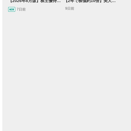
【2026年8月版】株主優待銘柄紹介
【2年で株価約10倍】美大卒の元バンドマン社長が率いるビル・ゲイツも驚いたトレードワークスとは【Presented by トレードワークス】
9日前
7日前