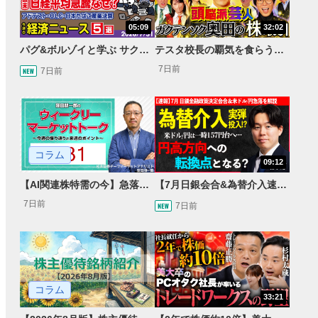
05:09
32:02
パグ&ボルゾイと学ぶ サクッとマーケット解説#111
テスタ校長の覇気を食らう！ガクテンソク奥田 松井証券 ～テスタの魔法株学校Part3～ #3
7日前
7日前
コラム
09:12
【AI関連株特需の今】急落局面と決算による急騰、31日の急反発
【7月日銀会合&為替介入速報】一時 米ドル/円157円台へ…円高方向への転換点となるか＜速報・展望＞
7日前
7日前
コラム
33:21