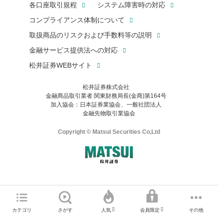
各口座取引規程
システム障害時の対応
コンプライアンス体制について
取扱商品のリスクおよび手数料等の説明
金融サービス提供法への対応
松井証券WEBサイト
松井証券株式会社
金融商品取引業者 関東財務局長(金商)第164号
お気に入り機能は松井証券の会員限定の機能です。
加入協会：日本証券業協会、一般社団法人
お気に入り登録いただくと、後からいつでもお気に入りのコンテ
金融先物取引業協会
ンツを一覧でご確認いただけます。
ご利用いただくには口座開設が必要です。
Copyright © Matsui Securities Co,Ltd
すでに松井証券の口座をお持ちでお気に入り登録ができない場合
はご利用の端末で一度ログインしてください。
口座開設(無料)
ご利用の環境(Internet Explorer)は、本サイトの
推奨環境外
のた
マネーサテライトのWEBサイトへようこそ
め、
一部の機能が正常に動作しない可能性があります。
ログイン
直前にご覧いただいていたWEBサイトは、当社が作成したもので
カテゴリ
さがす
その他
人気
会員限定
Microsoft Edge
などをご利用ください。