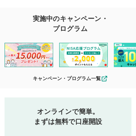
評価・コメントの
実施中のキャンペーン・
投稿に関する注意
プログラム
マネーサテライトでは利用者同士の情報交換・情報収集など
を目的として、各動画コンテンツに、評価およびコメントの
投稿ができます。利用者は以下の注意事項をご理解のうえ、
閲覧および投稿を行うものとしてください。
他の利用者が動画を視聴される際の参考になるコメントをお
待ちしております。
なお、投稿をもって、本注意事項に同意されたものとみなし
キャンペーン・プログラム一覧
ます。
コメントの内容は、当社の公式な見解や意見ではありま
評価・コメントエリア
1
せん。当社は利用者より投稿された内容について一切の責
星を押下すると1～5段階で評価できます。
任を負いません。利用者ご自身の責任で閲覧および投稿を
オンラインで簡単。
行ってください。
投稿するボタン
2
当社は、利用者同士、もしくは利用者と第三者間のトラ
まずは無料で口座開設
星で評価をすると投稿できます。（お名前とコメント
ブルによって生じた損害に対して一切の責任を負いませ
の入力は任意です）（※コメントは承認制です）
ん。