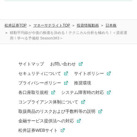
の他の著作権法上の全権利を当社に対して無償で利用する
ことを承諾したものとします。また、利用者は、コメント
に関する著作者人格権を行使しないことに同意します。利
松井証券TOP
マネーサテライトTOP
投資情報動画
日本株
用者が投稿したコメントは、当社サービスの広告・宣伝、
利用促進の目的で、印刷物・WEBサイト・SNS等に掲載す
移動平均線が今後の株価を決める！テクニカル分析を極めろ！＜資産運
用！学べる予備校 Season3#3＞
ることがあります。
サイトマップ
お問い合わせ
セキュリティについて
サイトポリシー
プライバシーポリシー
推奨環境
各口座取引規程
システム障害時の対応
コンプライアンス体制について
取扱商品のリスクおよび手数料等の説明
金融サービス提供法への対応
松井証券WEBサイト