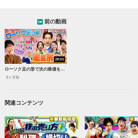
動画タイトル
2
動画タイトルが表示されます。クリックすると
前の動画
YouTubeサイトに移動します。
後で見る
3
クリックするとYouTubeの「後で見る」の再生リスト
に追加されます。
スマートフォンで視聴の場合は動画再生エリア右上のメニュ
28:53
ー内にあります。
ローソク足の形で次の株価を見通せ！初心者でもわかるチャート分析＜資産運用！学べる予備校 Season3#2＞
共有
4
9ヶ月前
SNSやメールなどで動画を共有・シェアすることがで
きます。
スマートフォンで視聴の場合は動画再生エリア右上のメニュ
ー内にあります。
関連コンテンツ
シークバー
5
再生位置を示しています。再生したい位置をクリック
するとその位置から動画が再生されます。
再生ボタン
6