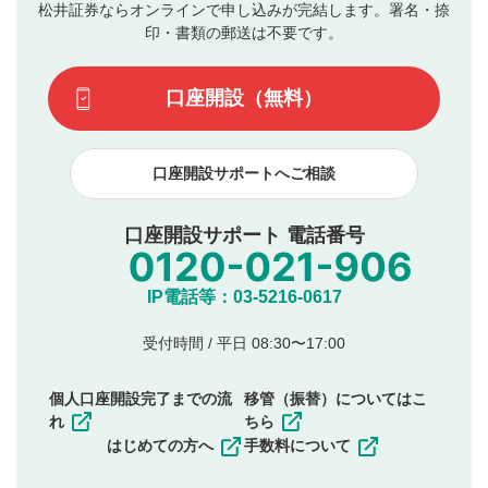
評価およびコメントは当社にて審査のうえ、掲載となり
松井証券ならオンラインで申し込みが完結します。署名・捺
動画の評価
3
ます。掲載されるまでに日数がかかる場合や掲載されない
印・書類の郵送は不要です。
場合があります。また、審査結果および結果の理由につい
この動画の平均評価が表示されます。（最大評価は5.0
てはお答えできません。各動画コンテンツへの掲載をもっ
です）
口座開設（無料）
て結果のご連絡といたします。ご了承ください。
下記の項目に該当すると判断された投稿内容は、掲載を
見合わせる場合がございます。
口座開設サポートへご相談
本動画コンテンツとは無関係の内容の投稿
他者への誹謗中傷や差別的表現投稿
公序良俗に反する内容の投稿
口座開設サポート 電話番号
氏名、住所、電話番号など個人を特定できる情報の
投稿
他のサイトへの誘導や営利目的、広告・宣伝を目
IP電話等：03-5216-0617
的とした投稿
他者の権利（商標、著作権、その他の知的財産
受付時間 / 平日 08:30〜17:00
権）を侵害するような投稿
同一内容の多重投稿
個人口座開設完了までの流
移管（振替）についてはこ
その他当社が不適切と判断した投稿
れ
ちら
一度投稿した評価およびコメントの変更・削除はできま
はじめての方へ
手数料について
せんので、内容をご確認のうえ投稿してください。
利用者は、利用者が投稿したコメントの著作権およびそ