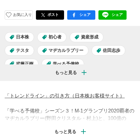
お気に入り
ポスト
シェア
シェア
facebook
LINE
日本株
初心者
資産形成
テスタ
マヂカルラブリー
佐田志歩
武藤正樹
学べる予備校
学べる予備校Season3
テクニカル分析
トレード解説
「トレンドライン」の引き方（日本株お客様サイト）
「学べる予備校」シーズン３！M-1グランプリ2020覇者の
マヂカルラブリー(野田クリスタル・村上)と、100億の
男・超カリスマ投資家テスタくん、株と出会い人生が激変
した佐田さんが、投資超初心者の岡田結実さん&藤江萌さ