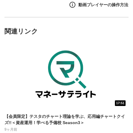
んと共に、株式投資をイチから学んでいきます！今回のテ
動画プレイヤーの操作方法
ーマは「テクニカル指標を学ぼう」！チャートを見て株の
売買のタイミングを見極めるために欠かせないのがテクニ
カル指標！自分で線を引く「トレンドライン」やテクニカ
ル指標を代表する「移動平均線」とは何なのか？わかりや
関連リンク
すく解説し活用法までお教えします！これを見ればアナタ
の株式投資に役立つこと間違いなし！学びあり、笑いあり
の動画セミナーをぜひお楽しみください！
17:51
動画再生エリア
1
【会員限定】テスタのチャート理論を学ぶ、応用編チャートクイ
動画再生エリアをクリックすると、動画を再生または
ズ!!＜資産運用！学べる予備校 Season3＞
一時停止します。
9ヶ月前