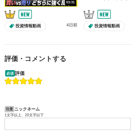
全画面表示
11
03:31
動画が全画面で表示されます。再度クリックすると元
のサイズに戻ります。
4日前
投資情報動画
投資情報動画
評価・コメントする
13:33
14:57
評価
必須
操作説明動画
操作説明動画
2ヶ月前
4日前
投資情報動画
投資情報動画
ニックネーム
任意
1文字以上、20文字以下