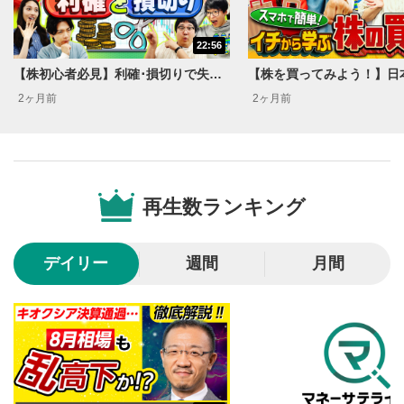
動画が再生または一時停止します。
22:56
音量調整
7
【株初心者必見】利確･損切りで失敗しない！億トレーダーに学ぶ売買の思考法＜資産運用！学べる予備校 Season4#3＞
スライダーを上下すると音量が調整できます。
2ヶ月前
2ヶ月前
スマートフォンで視聴の場合は端末の音量調節ボタンを利用
してください。
字幕設定
8
クリックすると字幕を付けることができます。
字幕は自動生成です。
再生数ランキング
スマートフォンで視聴の場合は画面右下の設定(歯車マーク)
より選択できます。
再生速度/画質の設定
9
デイリー
週間
月間
画質の選択/再生速度の変更ができます。
スマートフォンで視聴の場合は画面右下の設定(歯車マーク)
より選択できます。
YouTubeリンク
10
クリックするとYouTubeサイトに移動します。