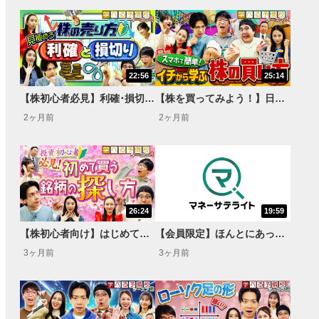
22:56
25:14
【株初心者必見】利確･損切りで失敗しない！億トレーダーに学ぶ売買の思考法＜資産運用！学べる予備校 Season4#3＞
【株を買ってみよう！】日本株の注文方法と専門用語をやさしく解説＜資産運用！学べる予備校 Season4#2＞
2ヶ月前
2ヶ月前
26:24
19:59
【株初心者向け】はじめての銘柄探し！日本株アプリで学ぶ3つのチェックポイント＜資産運用！学べる予備校 Season4#1＞
【会員限定】ほんとにあった怪しい投資話＜資産運用！学べる予備校 Season4＞
3ヶ月前
3ヶ月前