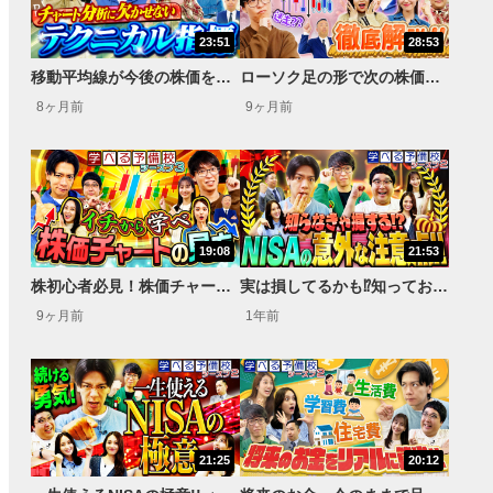
23:51
28:53
移動平均線が今後の株価を決める！テクニカル分析を極めろ！＜資産運用！学べる予備校 Season3#3＞
ローソク足の形で次の株価を見通せ！初心者でもわかるチャート分析＜資産運用！学べる予備校 Season3#2＞
8ヶ月前
9ヶ月前
19:08
21:53
株初心者必見！株価チャート・ローソク足の見方をわかりやすく解説＜資産運用!学べる予備校 Season3 #1＞
実は損してるかも⁉知っておくべきNISAの注意点!!＜資産運用！学べる予備校 Season2#3＞
9ヶ月前
1年前
21:25
20:12