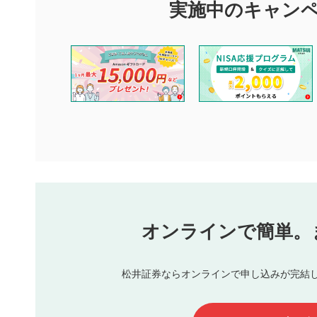
できます。利用者は以下の注意事項をご理解のうえ、閲覧およ
実施中のキャン
他の利用者が動画を視聴される際の参考になるコメントをお待
なお、投稿をもって、本注意事項に同意されたものとみなしま
コメントの内容は、当社の公式な見解や意見ではありませ
ません。利用者ご自身の責任で閲覧および投稿を行ってく
当社は、利用者同士、もしくは利用者と第三者間のトラブ
評価およびコメントは当社にて審査のうえ、掲載となりま
ります。また、審査結果および結果の理由についてはお答
といたします。ご了承ください。
下記の項目に該当すると判断された投稿内容は、掲載を見
本動画コンテンツとは無関係の内容の投稿
他者への誹謗中傷や差別的表現投稿
公序良俗に反する内容の投稿
氏名、住所、電話番号など個人を特定できる情報の
オンラインで簡単。
閉
他のサイトへの誘導や営利目的、広告・宣伝を目的
他者の権利（商標、著作権、その他の知的財産権）
同一内容の多重投稿
松井証券ならオンラインで申し込みが完結
その他当社が不適切と判断した投稿
一度投稿した評価およびコメントの変更・削除はできませ
利用者は、利用者が投稿したコメントの著作権およびその