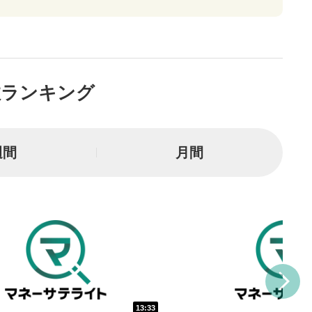
リアにマウスを乗せると表示
一時停止
または一時停止します。
数ランキング
し/10秒送り
を巻き戻し/早送りします。
週間
月間
バー
示しています。再生したい位
クするとその位置から動画が
す。
再生速度の設定
/再生速度の変更ができます。
整
を上下すると音量が調整でき
13:33