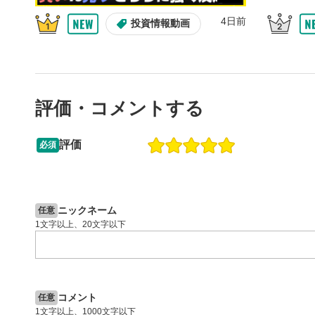
4日前
投資情報動画
全画面
8
動画が全画
ックすると
評価・コメントする
閉じる
評価
必須
13:33
14:57
2ヶ月前
操作説明動画
4日前
投資情報動画
ニックネーム
任意
1文字以上、20文字以下
コメント
任意
1文字以上、1000文字以下