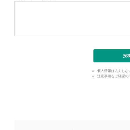
投
個人情報は入力しな
注意事項をご確認の
評価・コメ
評価・コメント
マネーサテライトでは利用者同士の情報交換・情報収集などを