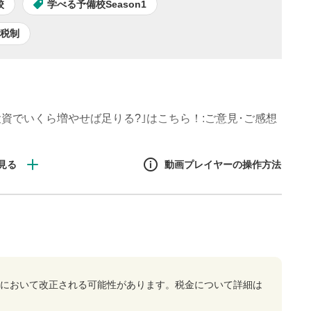
校
学べる予備校Season1
税制
!投資でいくら増やせば足りる?｣はこちら！:ご意見･ご感想
動画プレイヤーの操作方法
”税金”の話』と題して、初心者がつまづきやすい「投資と
作方法
いけないタイミングっていつ？確定申告ってしたほうがい
みください！
生エリア
リアをクリックすると、動画
において改正される可能性があります。税金について詳細は
は一時停止します。
ニュー