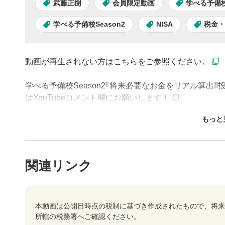
武藤正樹
会員限定動画
学べる予備
学べる予備校Season2
NISA
税金・
動画が再生されない方はこちらをご参照ください。
学べる予備校Season2｢将来必要なお金をリアル算出!
はYouTubeコメント欄にお願いします！
【松井証券会員限定 特別動画】今回は『投資にかかる
動画プレイヤーの操
税金」について解説していきます！税金を払わなきゃ
い？ここでしか聞けないスペシャルなトークをお楽し
関連リンク
動画再
1
動画再生エ
本動画は公開日時点の税制に基づき作成されたもので、将来
を再生また
所轄の税務署へご確認ください。
操作メ
2