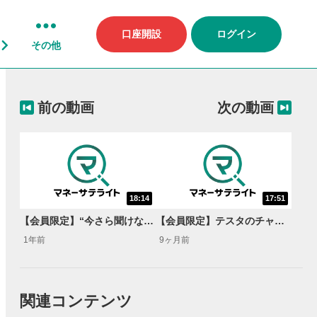
口座開設
ログイン
その他
前の動画
次の動画
18:14
17:51
【会員限定】“今さら聞けない株のギモン”に徹底回答!!＜資産運用！学べる予備校＞
【会員限定】テスタのチャート理論を学ぶ、応用編チャートクイズ!!＜資産運用！学べる予備校 Season3＞
1年前
9ヶ月前
関連コンテンツ