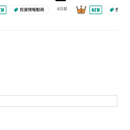
4日前
投資情報動画
投資情
表示
面で表示されます。再度クリ
元のサイズに戻ります。
09:12
10:29
2ヶ月前
7日前
投資情報動画
操作説明動画
操作説明動画
投資情