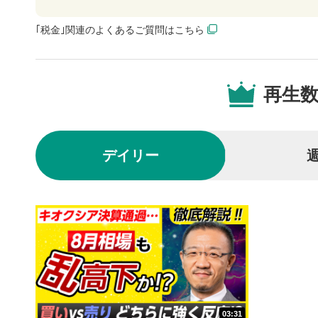
動画再生エ
｢税金｣関連のよくあるご質問はこちら
されます。
再生/
3
動画を再生
再生
10秒戻
4
10秒、動画
デイリー
シーク
5
再生位置を
置をクリッ
再生されま
画質/
6
画質の選択
音量調
7
スライダー
03:31
ます。