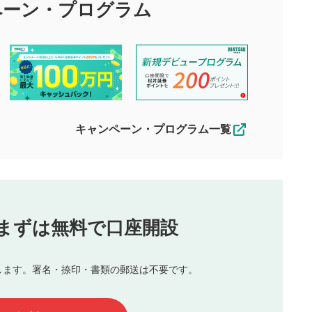
び投稿を行うものとしてください。
ペーン・
プログラム
星を押下すると1～5段階で評価できま
ちしております。
す。
す。
投稿するボタン
2
ん。当社は利用者より投稿された内容について一切の責任を負い
ださい。
星で評価をすると投稿できます。（お名
ルによって生じた損害に対して一切の責任を負いません。
前とコメントの入力は任意です）（※コメ
す。掲載されるまでに日数がかかる場合や掲載されない場合があ
ントは承認制です）
えできません。各動画コンテンツへの掲載をもって結果のご連絡
キャンペーン・プログラム一覧
動画の評価
3
合わせる場合がございます。
この動画の平均評価が表示されます。
（最大評価は5.0です）
投稿
まずは無料で口座開設
じる
とした投稿
を侵害するような投稿
します。署名・捺印・書類の郵送は不要です。
んので、内容をご確認のうえ投稿してください。
他の著作権法上の全権利を当社に対して無償で利用することを承