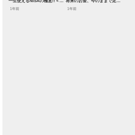
一生使えるNISAの極意!!＜資産運用！学べる予備校 Season2 #2＞
将来のお金、今のままで足りる？生活費･不動産価格･学費などで試算したリアルな必要額は？＜資産運用！学べる予備校 Season2 #1＞
1年前
1年前
15:54
14:57