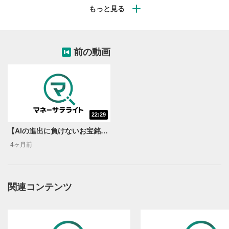
2026年はIPOが起爆剤になり得て、スペースX・OpenAI・
Anthropicの上場が話題。特にスペースXは早ければ6月上
場観測があり、調達最大500億ドル・評価額2兆ドル超の
可能性も報じられている。
前の動画
2. 宇宙開発は「商業化」と「コス
ト効率」がカギ
NASAのアルテミス計画が進む一方、宇宙ビジネスは予算
22:29
頼みから商業利用へ。再利用などで打ち上げコストを下
げ、ペイロード（運ぶ有料貨物）を意識した効率化が重要
【AIの進出に負けないお宝銘柄を探せ！】見直し買いソフトウェア銘柄3選＜ココから始める米国株＞
になっている。
4ヶ月前
3. 宇宙関連の注目企業と役割分担
ロッキードは大型・有人など「器」、RTXはセンサーや通
関連コンテンツ
信など「目と神経」、ノースロップは補給船や宇宙インフ
ラなど「専門職」。宇宙産業は得意分野の分担が面白い点
として整理された。