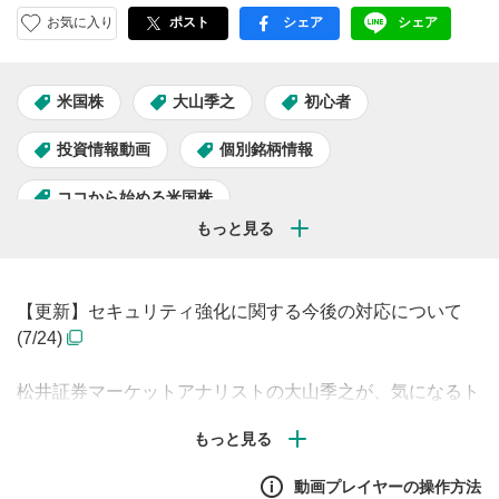
お気に入り
ポスト
シェア
シェア
facebook
LINE
米国株
大山季之
初心者
投資情報動画
個別銘柄情報
ココから始める米国株
【更新】セキュリティ強化に関する今後の対応について
(7/24)
松井証券マーケットアナリストの大山季之が、気になるト
ピックと投資戦略についてお話しします。今回は「宇宙開
発銘柄」をピックアップ。ぜひ最後までご覧ください！
動画プレイヤーの操作方法