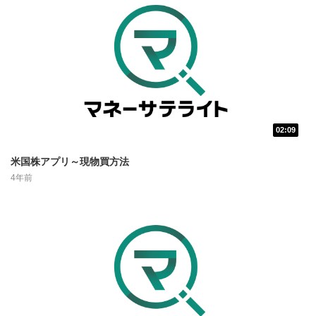
動画再生エリアにマウスを乗せると表示されます。
再生/一時停止
3
動画を再生または一時停止します。
10秒戻し/10秒送り
4
10秒、動画を巻き戻し/早送りします。
シークバー
5
02:09
再生位置を示しています。再生したい位置をクリック
米国株アプリ～現物買方法
するとその位置から動画が再生されます。
4年前
画質/再生速度の設定
6
画質の選択/再生速度の変更ができます。
音量調整
7
スライダーを上下すると音量が調整できます。
全画面表示
8
動画が全画面で表示されます。再度クリックすると元