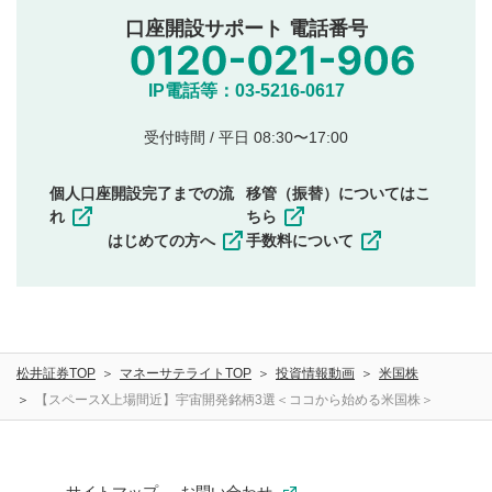
公序良俗に反する内容の投稿
口座開設サポート 電話番号
氏名、住所、電話番号など個人を特定できる情報の
投稿
他のサイトへの誘導や営利目的、広告・宣伝を目
IP電話等：03-5216-0617
的とした投稿
他者の権利（商標、著作権、その他の知的財産
受付時間 / 平日 08:30〜17:00
権）を侵害するような投稿
同一内容の多重投稿
個人口座開設完了までの流
移管（振替）についてはこ
その他当社が不適切と判断した投稿
れ
ちら
一度投稿した評価およびコメントの変更・削除はできま
はじめての方へ
手数料について
せんので、内容をご確認のうえ投稿してください。
利用者は、利用者が投稿したコメントの著作権およびそ
の他の著作権法上の全権利を当社に対して無償で利用する
ことを承諾したものとします。また、利用者は、コメント
に関する著作者人格権を行使しないことに同意します。利
松井証券TOP
マネーサテライトTOP
投資情報動画
米国株
用者が投稿したコメントは、当社サービスの広告・宣伝、
利用促進の目的で、印刷物・WEBサイト・SNS等に掲載す
【スペースX上場間近】宇宙開発銘柄3選＜ココから始める米国株＞
ることがあります。