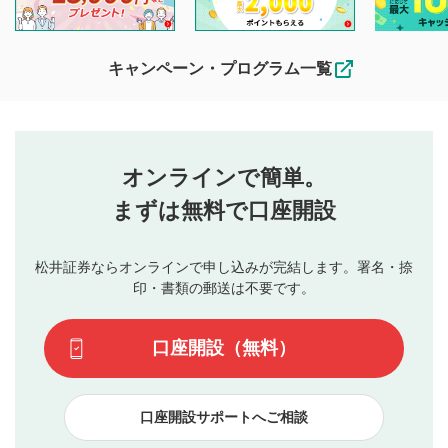
他の利用者が動画を視聴される際の参考になるコメントをお
待ちしております。
なお、投稿をもって、本注意事項に同意されたものとみなし
キャンペーン・プログラム一覧
ます。
コメントの内容は、当社の公式な見解や意見ではありま
評価・コメントエリア
1
せん。当社は利用者より投稿された内容について一切の責
星を押下すると1～5段階で評価できます。
任を負いません。利用者ご自身の責任で閲覧および投稿を
オンラインで簡単。
行ってください。
投稿するボタン
2
当社は、利用者同士、もしくは利用者と第三者間のトラ
まずは無料で口座開設
星で評価をすると投稿できます。（お名前とコメント
ブルによって生じた損害に対して一切の責任を負いませ
の入力は任意です）（※コメントは承認制です）
ん。
評価およびコメントは当社にて審査のうえ、掲載となり
松井証券ならオンラインで申し込みが完結します。署名・捺
動画の評価
3
ます。掲載されるまでに日数がかかる場合や掲載されない
印・書類の郵送は不要です。
場合があります。また、審査結果および結果の理由につい
この動画の平均評価が表示されます。（最大評価は5.0
てはお答えできません。各動画コンテンツへの掲載をもっ
です）
口座開設（無料）
て結果のご連絡といたします。ご了承ください。
下記の項目に該当すると判断された投稿内容は、掲載を
見合わせる場合がございます。
口座開設サポートへご相談
本動画コンテンツとは無関係の内容の投稿
他者への誹謗中傷や差別的表現投稿