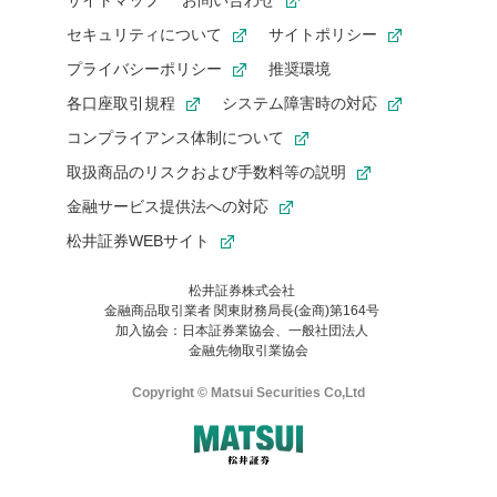
サイトマップ
お問い合わせ
セキュリティについて
サイトポリシー
プライバシーポリシー
推奨環境
各口座取引規程
システム障害時の対応
コンプライアンス体制について
取扱商品のリスクおよび手数料等の説明
金融サービス提供法への対応
松井証券WEBサイト
松井証券株式会社
金融商品取引業者 関東財務局長(金商)第164号
お気に入り機能は松井証券の会員限定の機能です。
加入協会：日本証券業協会、一般社団法人
お気に入り登録いただくと、後からいつでもお気に入りのコンテ
金融先物取引業協会
ンツを一覧でご確認いただけます。
ご利用いただくには口座開設が必要です。
Copyright © Matsui Securities Co,Ltd
すでに松井証券の口座をお持ちでお気に入り登録ができない場合
はご利用の端末で一度ログインしてください。
口座開設(無料)