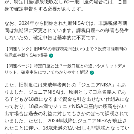
が、特定口座(源泉徴収なし)や一般口座の場合には、ご自
身で確定申告をする必要があります。
なお、2024年から開始された新NISAでは、非課税保有期
間は無期限に変更されています。課税口座への移管も発生
しないため、確定申告は基本的に不要です。
【関連リンク】旧NISAの非課税期間はいつまで？投資可能期間の
注意点や新NISAの概要
【関連ページ】特定口座とは？一般口座との違いやメリットデメ
リット、確定申告についてわかりやすく解説
また、旧制度には未成年者向けの「ジュニアNISA」もあ
りました。ジュニアNISAは、原則として口座名義人であ
る子どもが18歳になるまで資金を引き出せない仕組みにな
っており、18歳未満でジュニアNISA口座内の残高を払い
出す場合は過去の利益に対してもさかのぼって課税されて
いました。ただし、2024年以降はジュニアNISAが廃止さ
れたことに伴い、18歳未満の払い出しも非課税となってい