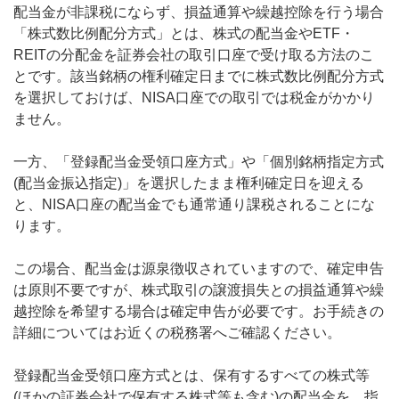
配当金が非課税にならず、損益通算や繰越控除を行う場合
「株式数比例配分方式」とは、株式の配当金やETF・
REITの分配金を証券会社の取引口座で受け取る方法のこ
とです。該当銘柄の権利確定日までに株式数比例配分方式
を選択しておけば、NISA口座での取引では税金がかかり
ません。
一方、「登録配当金受領口座方式」や「個別銘柄指定方式
(配当金振込指定)」を選択したまま権利確定日を迎える
と、NISA口座の配当金でも通常通り課税されることにな
ります。
この場合、配当金は源泉徴収されていますので、確定申告
は原則不要ですが、株式取引の譲渡損失との損益通算や繰
越控除を希望する場合は確定申告が必要です。お手続きの
詳細についてはお近くの税務署へご確認ください。
登録配当金受領口座方式とは、保有するすべての株式等
(ほかの証券会社で保有する株式等も含む)の配当金を、指