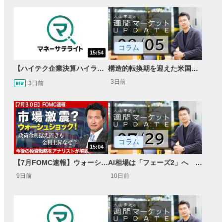
コラム
15:54
【ハイテク企業決算ハイライト】2027年分のメモリに売切れ報道!?＜米国マーケットダイジェスト8/5号＞
構造的転換期を迎えた米国市場 AIインフラ投資とFRBウォーシュ体制下の株式投資
3日前
3日前
コラム
15:04
【7月FOMC速報】ウォーシュショックで金利急騰・株価急落…現在のFRB対する投資戦略は？
AI相場は「フェーズ2」へ Google・テスラショックとFCF規律
9日前
10日前