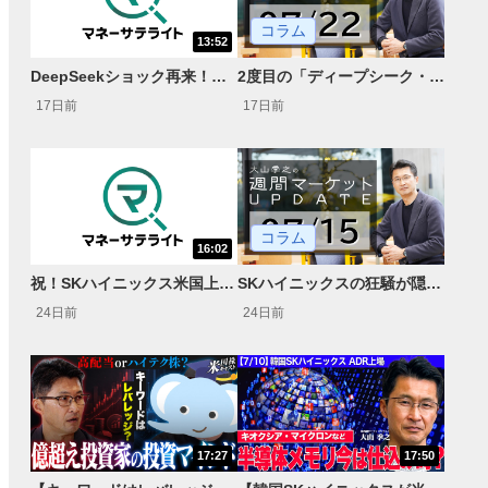
コラム
13:52
DeepSeekショック再来！？中国産DRAMによる価格破壊が起きるのか？＜米国マーケットダイジェスト7/22号＞
2度目の「ディープシーク・ショック」？中国ムーンショットAIの登場で再び市場に衝撃が走る
17日前
17日前
コラム
16:02
祝！SKハイニックス米国上場DRAM供給不足は長期化する？＜米国マーケットダイジェスト7/15号＞
SKハイニックスの狂騒が隠す米国製造業の不都合な真実 AI相場の「時間価値」と構造的欠陥
24日前
24日前
17:27
17:50