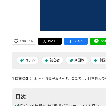
お気に入り
ポスト
シェア
シ
facebook
LI
コラム
初心者
米国株
米国
米国株取引には様々な特徴があります。ここでは、日本株との
目次
NYダウと日経平均の市場パフォーマンスの違い