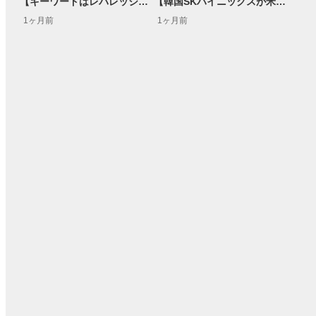
【キーワードはレバレッジ】億越え投資家の投資マインド【米国株キャスト】
【韓国SKハイニックスが米国上場へ】半導体メモリ関連 今は仕込み時？ほか同業他社と比較して徹底解説！
1ヶ月前
1ヶ月前