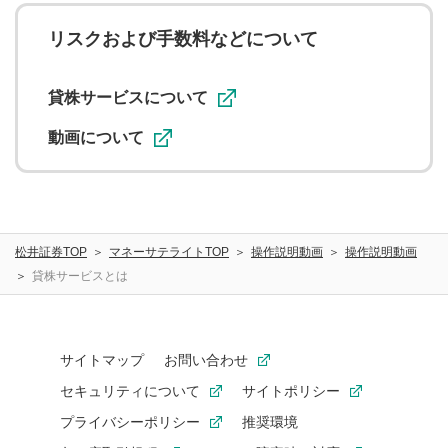
ことを承諾したものとします。また、利用者は、コメント
に関する著作者人格権を行使しないことに同意します。利
リスクおよび手数料などについて
用者が投稿したコメントは、当社サービスの広告・宣伝、
利用促進の目的で、印刷物・WEBサイト・SNS等に掲載す
ることがあります。
貸株サービスについて
動画について
松井証券TOP
マネーサテライトTOP
操作説明動画
操作説明動画
貸株サービスとは
サイトマップ
お問い合わせ
セキュリティについて
サイトポリシー
プライバシーポリシー
推奨環境