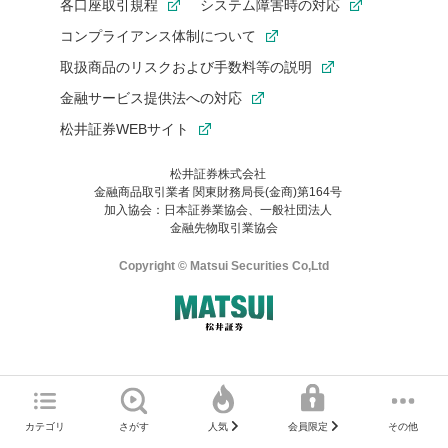
各口座取引規程
システム障害時の対応
コンプライアンス体制について
取扱商品のリスクおよび手数料等の説明
金融サービス提供法への対応
松井証券WEBサイト
松井証券株式会社
金融商品取引業者 関東財務局長(金商)第164号
お気に入り機能は松井証券の会員限定の機能です。
加入協会：日本証券業協会、一般社団法人
お気に入り登録いただくと、後からいつでもお気に入りのコンテ
金融先物取引業協会
ンツを一覧でご確認いただけます。
ご利用いただくには口座開設が必要です。
Copyright © Matsui Securities Co,Ltd
すでに松井証券の口座をお持ちでお気に入り登録ができない場合
はご利用の端末で一度ログインしてください。
口座開設(無料)
ご利用の環境(Internet Explorer)は、本サイトの
推奨環境外
のた
マネーサテライトのWEBサイトへようこそ
め、
一部の機能が正常に動作しない可能性があります。
ログイン
直前にご覧いただいていたWEBサイトは、当社が作成したもので
カテゴリ
さがす
その他
人気
会員限定
Microsoft Edge
などをご利用ください。
はありません。