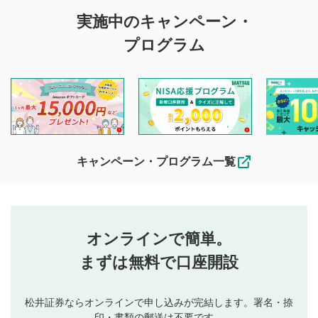
評価・コメントの
実施中のキャンペーン・
投稿に関する注意
プログラム
マネーサテライトでは利用者同士の情報交換・情報収集など
を目的として、各動画コンテンツに、評価およびコメントの
投稿ができます。利用者は以下の注意事項をご理解のうえ、
閲覧および投稿を行うものとしてください。
他の利用者が動画を視聴される際の参考になるコメントをお
待ちしております。
なお、投稿をもって、本注意事項に同意されたものとみなし
キャンペーン・プログラム一覧
ます。
コメントの内容は、当社の公式な見解や意見ではありま
評価・コメントエリア
1
せん。当社は利用者より投稿された内容について一切の責
星を押下すると1～5段階で評価できます。
任を負いません。利用者ご自身の責任で閲覧および投稿を
オンラインで簡単。
行ってください。
投稿するボタン
2
当社は、利用者同士、もしくは利用者と第三者間のトラ
まずは無料で口座開設
星で評価をすると投稿できます。（お名前とコメント
ブルによって生じた損害に対して一切の責任を負いませ
の入力は任意です）（※コメントは承認制です）
ん。
評価およびコメントは当社にて審査のうえ、掲載となり
松井証券ならオンラインで申し込みが完結します。署名・捺
動画の評価
3
ます。掲載されるまでに日数がかかる場合や掲載されない
印・書類の郵送は不要です。