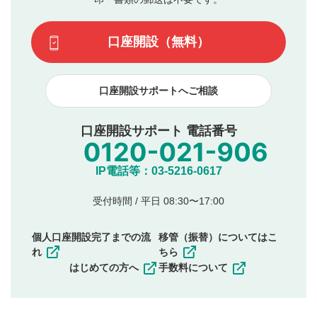
場合があります。また、審査結果および結果の理由につい
この動画の平均評価が表示されます。（最大評価は5.0
てはお答えできません。各動画コンテンツへの掲載をもっ
です）
口座開設（無料）
て結果のご連絡といたします。ご了承ください。
下記の項目に該当すると判断された投稿内容は、掲載を
見合わせる場合がございます。
口座開設サポートへご相談
本動画コンテンツとは無関係の内容の投稿
他者への誹謗中傷や差別的表現投稿
公序良俗に反する内容の投稿
口座開設サポート 電話番号
氏名、住所、電話番号など個人を特定できる情報の
投稿
他のサイトへの誘導や営利目的、広告・宣伝を目
IP電話等：03-5216-0617
的とした投稿
他者の権利（商標、著作権、その他の知的財産
受付時間 / 平日 08:30〜17:00
権）を侵害するような投稿
同一内容の多重投稿
個人口座開設完了までの流
移管（振替）についてはこ
その他当社が不適切と判断した投稿
れ
ちら
一度投稿した評価およびコメントの変更・削除はできま
はじめての方へ
手数料について
せんので、内容をご確認のうえ投稿してください。
利用者は、利用者が投稿したコメントの著作権およびそ
の他の著作権法上の全権利を当社に対して無償で利用する