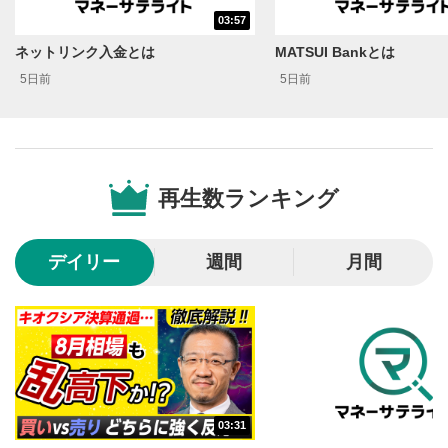
シークバー
03:57
5
再生位置を示しています。再生したい位置をクリック
ネットリンク入金とは
MATSUI Bankとは
するとその位置から動画が再生されます。
5日前
5日前
画質/再生速度の設定
6
画質の選択/再生速度の変更ができます。
音量調整
7
再生数ランキング
スライダーを上下すると音量が調整できます。
全画面表示
8
デイリー
週間
月間
動画が全画面で表示されます。再度クリックすると元
のサイズに戻ります。
03:31