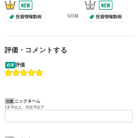
5日前
投資情報動画
投資情報動画
評価・コメントする
13:33
14:57
評価
必須
操作説明動画
投資情報動画
操作説明動画
2ヶ月前
5日前
投資情報動画
ニックネーム
任意
1文字以上、20文字以下