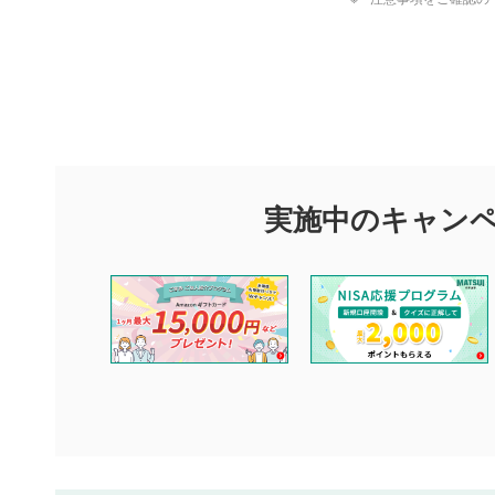
評価・コメ
評価・コメント
マネーサテライトでは利用者同士の情報交換・情報収集などを
できます。利用者は以下の注意事項をご理解のうえ、閲覧およ
実施中のキャン
他の利用者が動画を視聴される際の参考になるコメントをお待
なお、投稿をもって、本注意事項に同意されたものとみなしま
コメントの内容は、当社の公式な見解や意見ではありませ
ません。利用者ご自身の責任で閲覧および投稿を行ってく
当社は、利用者同士、もしくは利用者と第三者間のトラブ
評価およびコメントは当社にて審査のうえ、掲載となりま
ります。また、審査結果および結果の理由についてはお答
といたします。ご了承ください。
下記の項目に該当すると判断された投稿内容は、掲載を見
本動画コンテンツとは無関係の内容の投稿