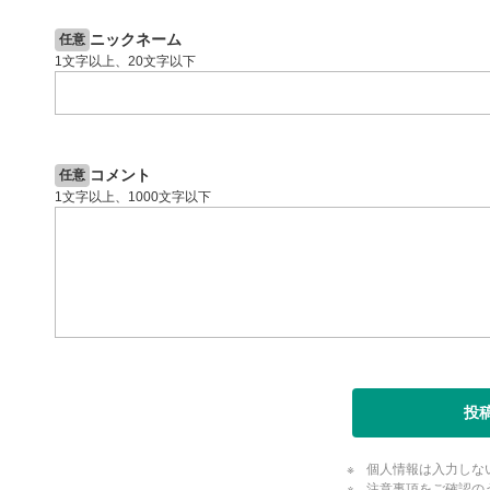
投資情報動画
閉じる
ニックネーム
任意
1文字以上、20文字以下
コメント
任意
1文字以上、1000文字以下
投
個人情報は入力しな
注意事項をご確認の