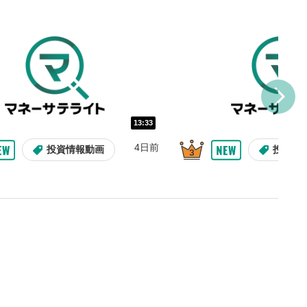
し/10秒送り
を巻き戻し/早送りします。
バー
示しています。再生したい位
クするとその位置から動画が
す。
再生速度の設定
13:33
/再生速度の変更ができます。
4日前
投資情報動画
投資情
整
を上下すると音量が調整でき
表示
面で表示されます。再度クリ
元のサイズに戻ります。
09:12
10:29
2ヶ月前
7日前
投資情報動画
操作説明動画
操作説明動画