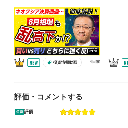
10秒戻
4
10秒、動画
シーク
5
再生位置を
置をクリッ
再生されま
画質/
6
03:31
画質の選択
4日前
投資情報動画
音量調
7
スライダー
ます。
評価・コメントする
全画面
8
動画が全画
ックすると
評価
必須
13:33
14:57
2ヶ月前
操作説明動画
4日前