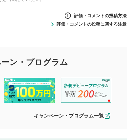
評価・コメントの投稿方法
評価・コメントの投稿に関する注意
ントの投稿方法
の
投稿に関する注意
目的として、各動画コンテンツに、評価およびコメントの投稿が
評価・コメントエリア
1
び投稿を行うものとしてください。
ペーン・
プログラム
星を押下すると1～5段階で評価できま
ちしております。
す。
す。
投稿するボタン
2
ん。当社は利用者より投稿された内容について一切の責任を負い
ださい。
星で評価をすると投稿できます。（お名
ルによって生じた損害に対して一切の責任を負いません。
前とコメントの入力は任意です）（※コメ
す。掲載されるまでに日数がかかる場合や掲載されない場合があ
ントは承認制です）
えできません。各動画コンテンツへの掲載をもって結果のご連絡
キャンペーン・プログラム一覧
動画の評価
3
合わせる場合がございます。
この動画の平均評価が表示されます。
（最大評価は5.0です）