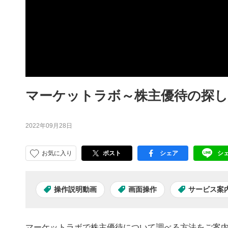
マーケットラボ～株主優待の探し
2022年09月28日
お気に入り
ポスト
シェア
シ
facebook
LI
操作説明動画
画面操作
サービス案
マーケットラボで株主優待について調べる方法をご案