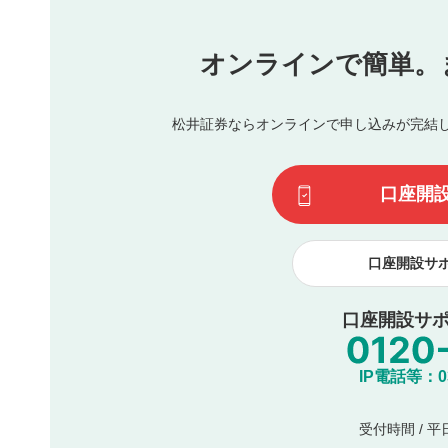
他者への誹謗中傷や差別的表現投稿
公序良俗に反する内容の投稿
氏名、住所、電話番号など個人を特定できる情報の
オンラインで簡単。
閉
他のサイトへの誘導や営利目的、広告・宣伝を目的
他者の権利（商標、著作権、その他の知的財産権）
同一内容の多重投稿
松井証券ならオンラインで申し込みが完結
その他当社が不適切と判断した投稿
一度投稿した評価およびコメントの変更・削除はできませ
利用者は、利用者が投稿したコメントの著作権およびその
口座開
諾したものとします。また、利用者は、コメントに関する
コメントは、当社サービスの広告・宣伝、利用促進の目的で
口座開設サ
口座開設サポ
IP電話等：03-
受付時間 / 平日 