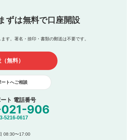
投稿
まずは無料で口座開設
じる
とした投稿
を侵害するような投稿
します。署名・捺印・書類の郵送は不要です。
んので、内容をご確認のうえ投稿してください。
他の著作権法上の全権利を当社に対して無償で利用することを承
設（無料）
著作者人格権を行使しないことに同意します。利用者が投稿した
、印刷物・WEBサイト・SNS等に掲載することがあります。
ポートへご相談
ート 電話番号
5216-0617
08:30〜17:00