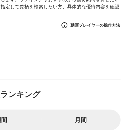
を指定して銘柄を検索したい方、具体的な優待内容を確認
動画プレイヤーの操作方法
作方法
生エリア
リアをクリックすると、動画
は一時停止します。
ニュー
数ランキング
リアにマウスを乗せると表示
一時停止
週間
月間
または一時停止します。