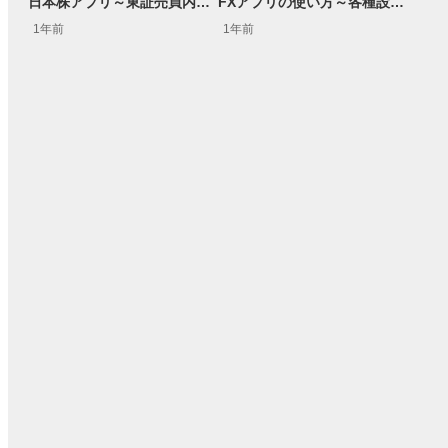
日本株アプリ～東証売買内訳データの表示方法～
FXアプリの使い方～各種設定方法～
1年前
1年前
15:54
14:57
2ヶ月前
操作説明動画
2日前
報動画
03:31
11:32
14:57
05:11
2ヶ月前
2ヶ月前
4ヶ月前
操作説明動画
操作説明動画
4日前