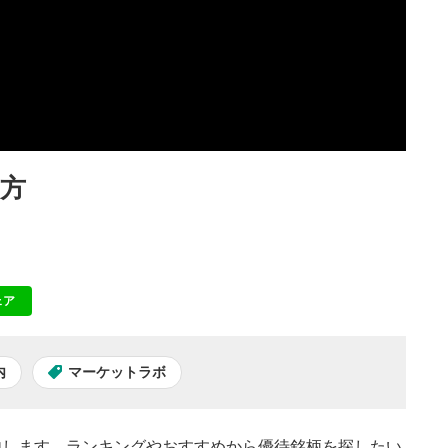
方
ェア
NE
内
マーケットラボ
内します。ランキングやおすすめから優待銘柄を探したい