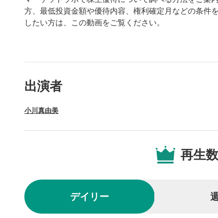
方、最低投資金額や優待内容、権利確定月などの条件
したい方は、この動画をご覧ください。
動画プレイヤーの操
出演者
動画再
1
小川真由美
動画再生エ
を再生また
操作メ
2
再生
動画再生エ
されます。
再生/
3
デイリー
動画を再生