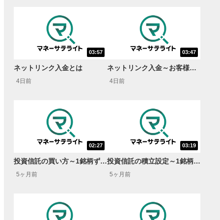
03:57
03:47
ネットリンク入金とは
ネットリンク入金～お客様サイトクラシック編～
4日前
4日前
02:27
03:19
投資信託の買い方～1銘柄ずつ購入・NISA成長投資枠～
投資信託の積立設定～1銘柄ずつ積立・NISAつみたて投資枠～
5ヶ月前
5ヶ月前