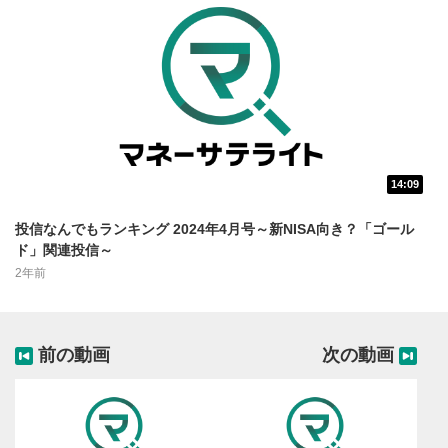
動画再生エリアにマウスを乗せると表示されます。
再生/一時停止
3
動画を再生または一時停止します。
10秒戻し/10秒送り
4
10秒、動画を巻き戻し/早送りします。
シークバー
5
14:09
再生位置を示しています。再生したい位置をクリック
投信なんでもランキング 2024年4月号～新NISA向き？「ゴール
するとその位置から動画が再生されます。
ド」関連投信～
画質/再生速度の設定
6
2年前
画質の選択/再生速度の変更ができます。
音量調整
7
前の動画
次の動画
スライダーを上下すると音量が調整できます。
全画面表示
8
動画が全画面で表示されます。再度クリックすると元