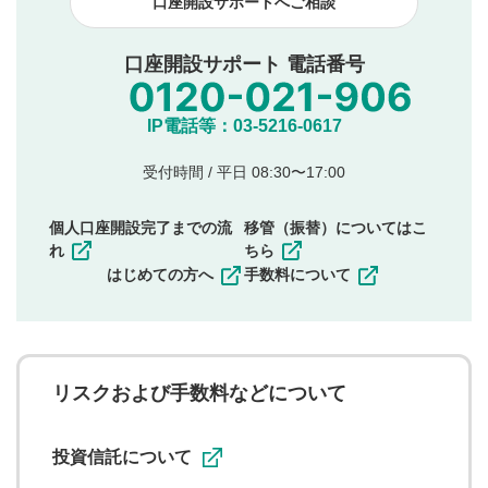
口座開設サポートへご相談
本動画コンテンツとは無関係の内容の投稿
他者への誹謗中傷や差別的表現投稿
公序良俗に反する内容の投稿
口座開設サポート 電話番号
氏名、住所、電話番号など個人を特定できる情報の
投稿
他のサイトへの誘導や営利目的、広告・宣伝を目
IP電話等：03-5216-0617
的とした投稿
他者の権利（商標、著作権、その他の知的財産
受付時間 / 平日 08:30〜17:00
権）を侵害するような投稿
同一内容の多重投稿
個人口座開設完了までの流
移管（振替）についてはこ
その他当社が不適切と判断した投稿
れ
ちら
一度投稿した評価およびコメントの変更・削除はできま
はじめての方へ
手数料について
せんので、内容をご確認のうえ投稿してください。
利用者は、利用者が投稿したコメントの著作権およびそ
の他の著作権法上の全権利を当社に対して無償で利用する
ことを承諾したものとします。また、利用者は、コメント
に関する著作者人格権を行使しないことに同意します。利
リスクおよび手数料などについて
用者が投稿したコメントは、当社サービスの広告・宣伝、
利用促進の目的で、印刷物・WEBサイト・SNS等に掲載す
ることがあります。
投資信託について