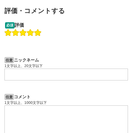
評価・コメントする
13:33
14:57
評価
必須
操作説明動画
操作説明動画
2ヶ月前
4日前
投資情報動画
投資情報動画
ニックネーム
任意
1文字以上、20文字以下
コメント
任意
1文字以上、1000文字以下