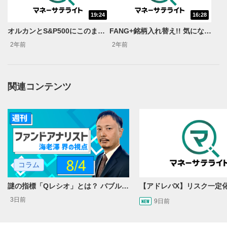
のサイズに戻ります。
19:24
16:28
オルカンとS&P500にこのまま投資を続けていても大丈夫？【ウレスジ！投信ランキング2024年8月号】
FANG+銘柄入れ替え!! 気になる新銘柄は？【ウレスジ！投信ランキング2024年10月号】
2年前
2年前
関連コンテンツ
コラム
謎の指標「Qレシオ」とは？ バブルから得る教訓
3日前
9日前