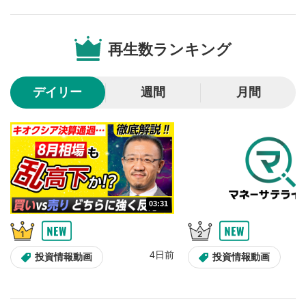
再生数ランキング
デイリー
週間
月間
03:31
4日前
投資情報動画
投資情報動画