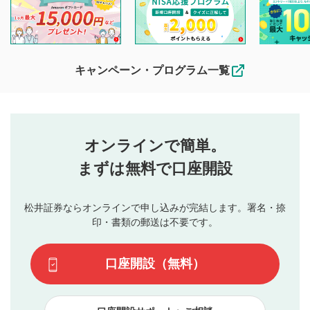
投稿ができます。利用者は以下の注意事項をご理解のうえ、
閲覧および投稿を行うものとしてください。
他の利用者が動画を視聴される際の参考になるコメントをお
待ちしております。
なお、投稿をもって、本注意事項に同意されたものとみなし
キャンペーン・プログラム一覧
ます。
コメントの内容は、当社の公式な見解や意見ではありま
評価・コメントエリア
1
せん。当社は利用者より投稿された内容について一切の責
星を押下すると1～5段階で評価できます。
任を負いません。利用者ご自身の責任で閲覧および投稿を
オンラインで簡単。
行ってください。
投稿するボタン
2
当社は、利用者同士、もしくは利用者と第三者間のトラ
まずは無料で口座開設
星で評価をすると投稿できます。（お名前とコメント
ブルによって生じた損害に対して一切の責任を負いませ
の入力は任意です）（※コメントは承認制です）
ん。
評価およびコメントは当社にて審査のうえ、掲載となり
松井証券ならオンラインで申し込みが完結します。署名・捺
動画の評価
3
ます。掲載されるまでに日数がかかる場合や掲載されない
印・書類の郵送は不要です。
場合があります。また、審査結果および結果の理由につい
この動画の平均評価が表示されます。（最大評価は5.0
てはお答えできません。各動画コンテンツへの掲載をもっ
です）
口座開設（無料）
て結果のご連絡といたします。ご了承ください。
下記の項目に該当すると判断された投稿内容は、掲載を
見合わせる場合がございます。