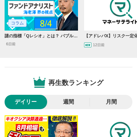
操作メニュー
2
動画再生エリアにマウスを乗せると表示されます。
コラム
再生/一時停止
3
動画を再生または一時停止します。
謎の指標「Qレシオ」とは？ バブルから得る教訓
10秒戻し/10秒送り
6日前
4
12日前
10秒、動画を巻き戻し/早送りします。
シークバー
5
再生位置を示しています。再生したい位置をクリック
するとその位置から動画が再生されます。
再生数ランキング
画質/再生速度の設定
6
画質の選択/再生速度の変更ができます。
デイリー
週間
月間
音量調整
7
スライダーを上下すると音量が調整できます。
全画面表示
8