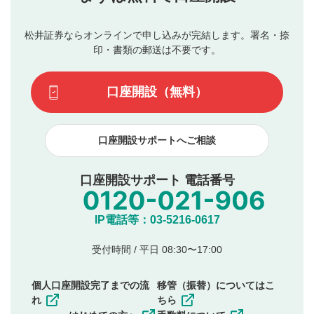
星で評価をすると投稿できます。（お名前とコメント
ブルによって生じた損害に対して一切の責任を負いませ
の入力は任意です）（※コメントは承認制です）
ん。
評価およびコメントは当社にて審査のうえ、掲載となり
松井証券ならオンラインで申し込みが完結します。署名・捺
動画の評価
3
ます。掲載されるまでに日数がかかる場合や掲載されない
印・書類の郵送は不要です。
場合があります。また、審査結果および結果の理由につい
この動画の平均評価が表示されます。（最大評価は5.0
てはお答えできません。各動画コンテンツへの掲載をもっ
です）
口座開設（無料）
て結果のご連絡といたします。ご了承ください。
下記の項目に該当すると判断された投稿内容は、掲載を
見合わせる場合がございます。
口座開設サポートへご相談
本動画コンテンツとは無関係の内容の投稿
他者への誹謗中傷や差別的表現投稿
公序良俗に反する内容の投稿
口座開設サポート 電話番号
氏名、住所、電話番号など個人を特定できる情報の
投稿
他のサイトへの誘導や営利目的、広告・宣伝を目
IP電話等：03-5216-0617
的とした投稿
他者の権利（商標、著作権、その他の知的財産
受付時間 / 平日 08:30〜17:00
権）を侵害するような投稿
同一内容の多重投稿
個人口座開設完了までの流
移管（振替）についてはこ
その他当社が不適切と判断した投稿
れ
ちら
一度投稿した評価およびコメントの変更・削除はできま