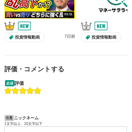
動画が全画面で表示されます。再度クリックすると元
のサイズに戻ります。
03:31
7日前
投資情報動画
投資情報動画
評価・コメントする
13:33
14:57
評価
必須
操作説明動画
操作説明動画
2ヶ月前
7日前
投資情報動画
投資情報動画
ニックネーム
任意
1文字以上、20文字以下