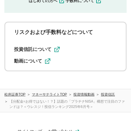
はじめての方へ
手数料について
せんので、内容をご確認のうえ投稿してください。
利用者は、利用者が投稿したコメントの著作権およびそ
の他の著作権法上の全権利を当社に対して無償で利用する
ことを承諾したものとします。また、利用者は、コメント
に関する著作者人格権を行使しないことに同意します。利
リスクおよび手数料などについて
用者が投稿したコメントは、当社サービスの広告・宣伝、
利用促進の目的で、印刷物・WEBサイト・SNS等に掲載す
ることがあります。
投資信託について
動画について
松井証券TOP
マネーサテライトTOP
投資情報動画
投資信託
【分配金=お得ではない！？】話題の「プラチナNISA」構想で注目のファ
ンドは？＜ウレスジ！投信ランキング2025年6月号＞