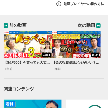
クリや話題の「プラチナNISA」構想で注目のファンドを
動画プレイヤーの操作方法
解説します。ぜひ投資信託の商品選びのご参考にご覧くだ
さい！
前の動画
次の動画
15:54
16:24
【S&P500】今買っても大丈夫？米国株が強い理由とリスクを解説！＜ウレスジ！投信ランキング2025年5月号＞
【金の投資信託どれがいい？】上半期ゴールド急騰！「為替ヘッジありvsなし」勝敗の軍配は？＜ウレスジ！投信ランキング2025年7月号＞
1年前
1年前
関連コンテンツ
動画再生エリア
1
動画再生エリアをクリックすると、動画を再生または
一時停止します。