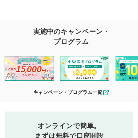
評価・コメントの
実施中のキャンペーン・
投稿に関する注意
プログラム
マネーサテライトでは利用者同士の情報交換・情報収集など
を目的として、各動画コンテンツに、評価およびコメントの
投稿ができます。利用者は以下の注意事項をご理解のうえ、
閲覧および投稿を行うものとしてください。
他の利用者が動画を視聴される際の参考になるコメントをお
待ちしております。
なお、投稿をもって、本注意事項に同意されたものとみなし
キャンペーン・プログラム一覧
ます。
コメントの内容は、当社の公式な見解や意見ではありま
評価・コメントエリア
1
せん。当社は利用者より投稿された内容について一切の責
星を押下すると1～5段階で評価できます。
任を負いません。利用者ご自身の責任で閲覧および投稿を
オンラインで簡単。
行ってください。
投稿するボタン
2
当社は、利用者同士、もしくは利用者と第三者間のトラ
まずは無料で口座開設