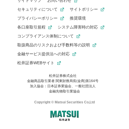
サイトマップ
お問い合わせ
セキュリティについて
サイトポリシー
プライバシーポリシー
推奨環境
各口座取引規程
システム障害時の対応
コンプライアンス体制について
取扱商品のリスクおよび手数料等の説明
金融サービス提供法への対応
松井証券WEBサイト
松井証券株式会社
金融商品取引業者 関東財務局長(金商)第164号
お気に入り機能は松井証券の会員限定の機能です。
加入協会：日本証券業協会、一般社団法人
お気に入り登録いただくと、後からいつでもお気に入りのコンテ
金融先物取引業協会
ンツを一覧でご確認いただけます。
ご利用いただくには口座開設が必要です。
Copyright © Matsui Securities Co,Ltd
すでに松井証券の口座をお持ちでお気に入り登録ができない場合
はご利用の端末で一度ログインしてください。
口座開設(無料)