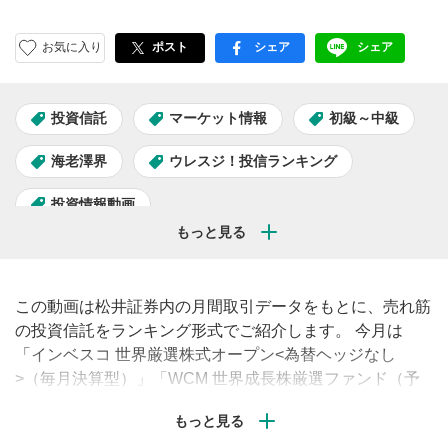
お気に入り
ポスト
シェア
シェア
facebook
LINE
投資信託
マーケット情報
初級～中級
海老澤界
ウレスジ！投信ランキング
投資情報動画
この動画は松井証券内の月間取引データをもとに、売れ筋
の投資信託をランキング形式でご紹介します。 今月は
「インベスコ 世界厳選株式オープン<為替ヘッジなし
>（毎月決算型）」「WCM 世界成長株厳選ファンド（予
想分配金提示型）」「Tracers 日経平均高配当株50インデ
ックス（奇数月分配型）」をピックアップ！分配金のカラ