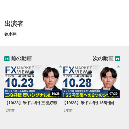
出演者
鈴木翔
前の動画
次の動画
10:28
07:39
動画再生エリア
1
【10/23】米ドル/円 三役好転 買いシグナル点灯！＜FX MARKET VIEW＞
【10/28】米ドル/円 155円回復への2つのシナリオ＜FX MARKET VIEW＞
動画再生エリアをクリックすると、動画を再生または
2年前
2年前
一時停止します。
操作メニュー
2