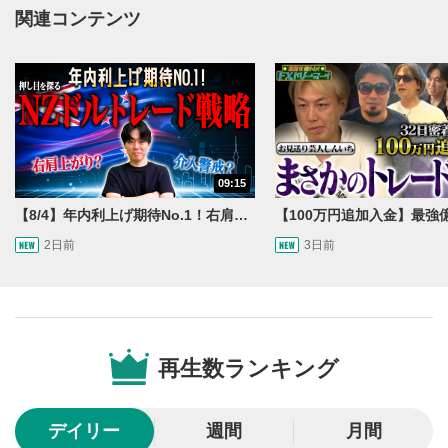
動画再生エリアにマウスを乗せると表示されます。
関連コンテンツ
再生/一時停止
3
動画を再生または一時停止します。
10秒戻し/10秒送り
4
10秒、動画を巻き戻し/早送りします。
シークバー
09:15
5
再生位置を示しています。再生したい位置をクリック
【8/4】年内利上げ期待No.1！右肩上がりNZドル/円のトレード戦略【世界情勢からみるFXトレンド通貨ペア】
するとその位置から動画が再生されます。
2日前
3日前
画質/再生速度の設定
6
画質の選択/再生速度の変更ができます。
音量調整
7
再生数ランキング
スライダーを上下すると音量が調整できます。
全画面表示
8
デイリー
週間
月間
動画が全画面で表示されます。再度クリックすると元