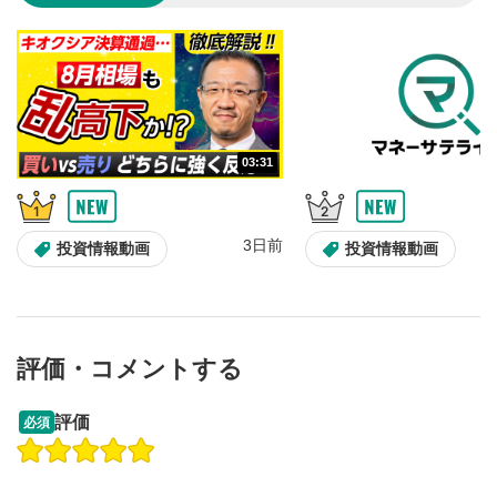
のサイズに戻ります。
03:31
3日前
投資情報動画
投資情報動画
評価・コメントする
09:12
14:57
評価
必須
操作説明動画
操作説明動画
2ヶ月前