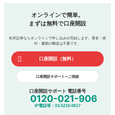
評価・コメントエリア
1
せん。当社は利用者より投稿された内容について一切の責
星を押下すると1～5段階で評価できます。
任を負いません。利用者ご自身の責任で閲覧および投稿を
オンラインで簡単。
行ってください。
投稿するボタン
2
当社は、利用者同士、もしくは利用者と第三者間のトラ
まずは無料で口座開設
星で評価をすると投稿できます。（お名前とコメント
ブルによって生じた損害に対して一切の責任を負いませ
の入力は任意です）（※コメントは承認制です）
ん。
評価およびコメントは当社にて審査のうえ、掲載となり
松井証券ならオンラインで申し込みが完結します。署名・捺
動画の評価
3
ます。掲載されるまでに日数がかかる場合や掲載されない
印・書類の郵送は不要です。
場合があります。また、審査結果および結果の理由につい
この動画の平均評価が表示されます。（最大評価は5.0
てはお答えできません。各動画コンテンツへの掲載をもっ
です）
口座開設（無料）
て結果のご連絡といたします。ご了承ください。
下記の項目に該当すると判断された投稿内容は、掲載を
見合わせる場合がございます。
口座開設サポートへご相談
本動画コンテンツとは無関係の内容の投稿
他者への誹謗中傷や差別的表現投稿
公序良俗に反する内容の投稿
口座開設サポート 電話番号
氏名、住所、電話番号など個人を特定できる情報の
投稿
他のサイトへの誘導や営利目的、広告・宣伝を目
IP電話等：03-5216-0617
的とした投稿