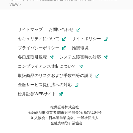
VIEW＞
サイトマップ
お問い合わせ
セキュリティについて
サイトポリシー
プライバシーポリシー
推奨環境
各口座取引規程
システム障害時の対応
コンプライアンス体制について
取扱商品のリスクおよび手数料等の説明
金融サービス提供法への対応
松井証券WEBサイト
松井証券株式会社
金融商品取引業者 関東財務局長(金商)第164号
お気に入り機能は松井証券の会員限定の機能です。
加入協会：日本証券業協会、一般社団法人
お気に入り登録いただくと、後からいつでもお気に入りのコンテ
金融先物取引業協会
ンツを一覧でご確認いただけます。
ご利用いただくには口座開設が必要です。