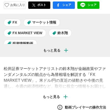
お気に入り
ポスト
シェア
シェア
facebook
LINE
FX
マーケット情報
FX MARKET VIEW
鈴木翔
投資情報動画
松井証券マーケットアナリストの鈴木翔が金融政策やファ
ンダメンタルズの観点から為替相場を解説する「FX
MARKET VIEW」。米ドル/円の直近の値動きや今後の見
通し、今週の経済指標など、取引に役立つ情報をお届けし
ます。（毎週月曜・水曜・金曜午前に配信予定）#FX #為
替 #米ドル
動画プレイヤーの操作方法