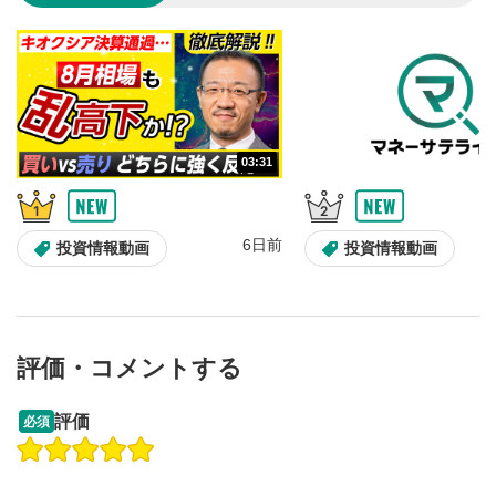
のサイズに戻ります。
03:31
6日前
投資情報動画
投資情報動画
評価・コメントする
13:33
14:57
評価
必須
操作説明動画
投資情報動画
操作説明動画
2ヶ月前