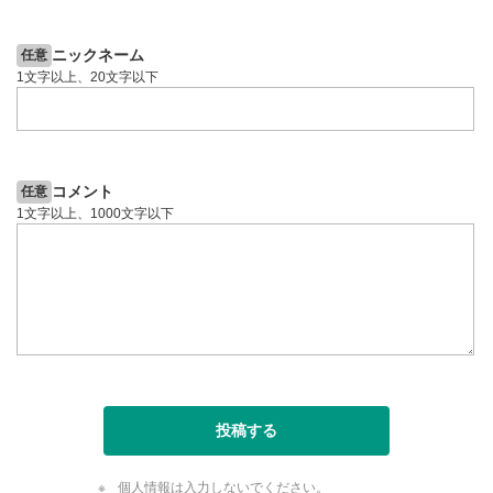
6日前
投資情報動画
ニックネーム
任意
1文字以上、20文字以下
コメント
任意
1文字以上、1000文字以下
投稿する
個人情報は入力しないでください。