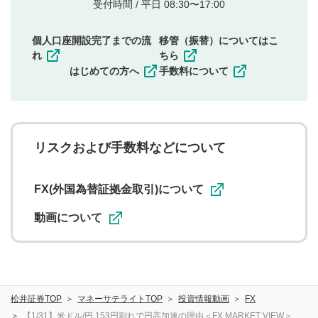
他者の権利（商標、著作権、その他の知的財産
受付時間 / 平日 08:30〜17:00
権）を侵害するような投稿
同一内容の多重投稿
個人口座開設完了までの流
移管（振替）についてはこ
その他当社が不適切と判断した投稿
れ
ちら
一度投稿した評価およびコメントの変更・削除はできま
はじめての方へ
手数料について
せんので、内容をご確認のうえ投稿してください。
利用者は、利用者が投稿したコメントの著作権およびそ
の他の著作権法上の全権利を当社に対して無償で利用する
ことを承諾したものとします。また、利用者は、コメント
に関する著作者人格権を行使しないことに同意します。利
リスクおよび手数料などについて
用者が投稿したコメントは、当社サービスの広告・宣伝、
利用促進の目的で、印刷物・WEBサイト・SNS等に掲載す
ることがあります。
FX(外国為替証拠金取引)について
動画について
松井証券TOP
マネーサテライトTOP
投資情報動画
FX
【1/31】米ドル/円 153円割れで円高加速の理由＜FX MARKET VIEW＞