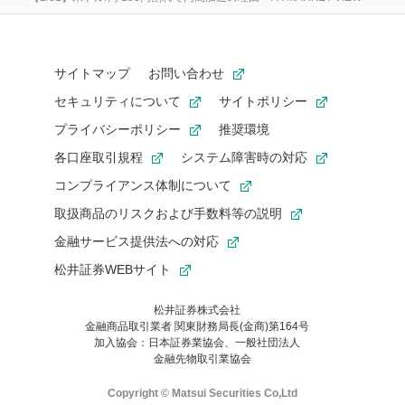
サイトマップ
お問い合わせ
セキュリティについて
サイトポリシー
プライバシーポリシー
推奨環境
各口座取引規程
システム障害時の対応
コンプライアンス体制について
取扱商品のリスクおよび手数料等の説明
金融サービス提供法への対応
松井証券WEBサイト
松井証券株式会社
金融商品取引業者 関東財務局長(金商)第164号
お気に入り機能は松井証券の会員限定の機能です。
加入協会：日本証券業協会、一般社団法人
お気に入り登録いただくと、後からいつでもお気に入りのコンテ
金融先物取引業協会
ンツを一覧でご確認いただけます。
ご利用いただくには口座開設が必要です。
Copyright © Matsui Securities Co,Ltd