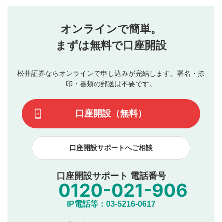
評価・コメントエリア
1
せん。当社は利用者より投稿された内容について一切の責
星を押下すると1～5段階で評価できます。
任を負いません。利用者ご自身の責任で閲覧および投稿を
オンラインで簡単。
行ってください。
投稿するボタン
2
当社は、利用者同士、もしくは利用者と第三者間のトラ
まずは無料で口座開設
星で評価をすると投稿できます。（お名前とコメント
ブルによって生じた損害に対して一切の責任を負いませ
の入力は任意です）（※コメントは承認制です）
ん。
評価およびコメントは当社にて審査のうえ、掲載となり
松井証券ならオンラインで申し込みが完結します。署名・捺
動画の評価
3
ます。掲載されるまでに日数がかかる場合や掲載されない
印・書類の郵送は不要です。
場合があります。また、審査結果および結果の理由につい
この動画の平均評価が表示されます。（最大評価は5.0
てはお答えできません。各動画コンテンツへの掲載をもっ
です）
口座開設（無料）
て結果のご連絡といたします。ご了承ください。
下記の項目に該当すると判断された投稿内容は、掲載を
見合わせる場合がございます。
口座開設サポートへご相談
本動画コンテンツとは無関係の内容の投稿
他者への誹謗中傷や差別的表現投稿
公序良俗に反する内容の投稿
口座開設サポート 電話番号
氏名、住所、電話番号など個人を特定できる情報の
投稿
他のサイトへの誘導や営利目的、広告・宣伝を目
IP電話等：03-5216-0617
的とした投稿