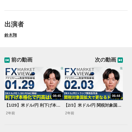
出演者
鈴木翔
前の動画
次の動画
08:45
06:44
動画再生エリア
1
【1/29】米ドル/円 利下げ本格化で円高はいつ？＜FX MARKET VIEW＞
【2/3】米ドル/円 関税対象国拡大で更なるドル高も＜FX MARKET VIEW＞
動画再生エリアをクリックすると、動画を再生または
2年前
2年前
一時停止します。
操作メニュー
2