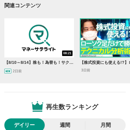
動画再生エリアにマウスを乗せると表示されます。
関連コンテンツ
再生/一時停止
3
動画を再生または一時停止します。
10秒戻し/10秒送り
4
10秒、動画を巻き戻し/早送りします。
シークバー
08:21
5
再生位置を示しています。再生したい位置をクリック
【8/10～8/14】株も！為替も！サクッと！来週のマーケット見通し＜Next View＞
するとその位置から動画が再生されます。
3日前
2日前
画質/再生速度の設定
6
画質の選択/再生速度の変更ができます。
音量調整
7
再生数ランキング
スライダーを上下すると音量が調整できます。
全画面表示
8
デイリー
週間
月間
動画が全画面で表示されます。再度クリックすると元