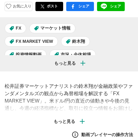
お気に入り
ポスト
シェア
シェア
facebook
LINE
FX
マーケット情報
FX MARKET VIEW
鈴木翔
投資情報動画
市況・全体相場
松井証券マーケットアナリストの鈴木翔が金融政策やファ
ンダメンタルズの観点から為替相場を解説する「FX
MARKET VIEW」。米ドル/円の直近の値動きや今後の見
通し、今週の経済指標など、取引に役立つ情報をお届けし
ます。（毎週月曜・水曜・金曜午前に配信予定）#FX #為
替 #米ドル
動画プレイヤーの操作方法