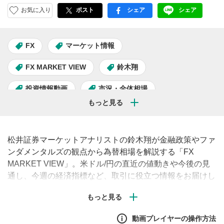
お気に入り
ポスト
シェア
シェア
facebook
LINE
FX
マーケット情報
FX MARKET VIEW
鈴木翔
投資情報動画
市況・全体相場
松井証券マーケットアナリストの鈴木翔が金融政策やファ
ンダメンタルズの観点から為替相場を解説する「FX
MARKET VIEW」。米ドル/円の直近の値動きや今後の見
通し、今週の経済指標など、取引に役立つ情報をお届けし
ます。（毎週月曜・水曜・金曜午前に配信予定）#FX #為
替 #米ドル
動画プレイヤーの操作方法