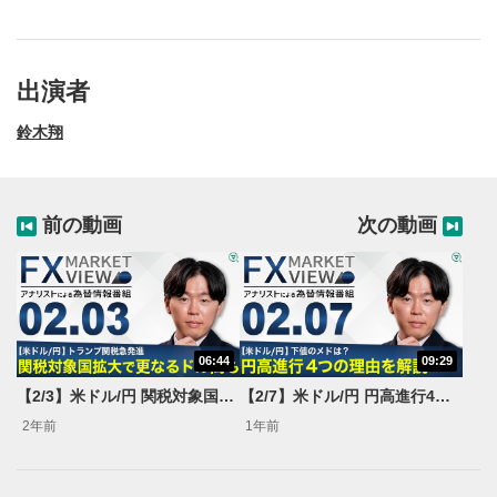
出演者
鈴木翔
前の動画
次の動画
06:44
09:29
動画再生エリア
1
【2/3】米ドル/円 関税対象国拡大で更なるドル高も＜FX MARKET VIEW＞
【2/7】米ドル/円 円高進行4つの理由を解説＜FX MARKET VIEW＞
動画再生エリアをクリックすると、動画を再生または
2年前
1年前
一時停止します。
操作メニュー
2