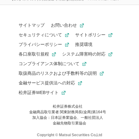
サイトマップ
お問い合わせ
セキュリティについて
サイトポリシー
プライバシーポリシー
推奨環境
各口座取引規程
システム障害時の対応
コンプライアンス体制について
取扱商品のリスクおよび手数料等の説明
金融サービス提供法への対応
松井証券WEBサイト
松井証券株式会社
金融商品取引業者 関東財務局長(金商)第164号
お気に入り機能は松井証券の会員限定の機能です。
加入協会：日本証券業協会、一般社団法人
お気に入り登録いただくと、後からいつでもお気に入りのコンテ
金融先物取引業協会
ンツを一覧でご確認いただけます。
ご利用いただくには口座開設が必要です。
Copyright © Matsui Securities Co,Ltd