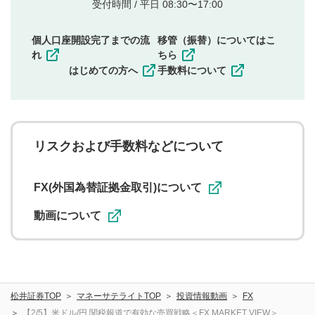
他者の権利（商標、著作権、その他の知的財産
受付時間 / 平日 08:30〜17:00
権）を侵害するような投稿
同一内容の多重投稿
個人口座開設完了までの流
移管（振替）についてはこ
その他当社が不適切と判断した投稿
れ
ちら
一度投稿した評価およびコメントの変更・削除はできま
はじめての方へ
手数料について
せんので、内容をご確認のうえ投稿してください。
利用者は、利用者が投稿したコメントの著作権およびそ
の他の著作権法上の全権利を当社に対して無償で利用する
ことを承諾したものとします。また、利用者は、コメント
に関する著作者人格権を行使しないことに同意します。利
リスクおよび手数料などについて
用者が投稿したコメントは、当社サービスの広告・宣伝、
利用促進の目的で、印刷物・WEBサイト・SNS等に掲載す
ることがあります。
FX(外国為替証拠金取引)について
動画について
松井証券TOP
マネーサテライトTOP
投資情報動画
FX
【2/5】米ドル/円 関税報道で有効な売買戦略＜FX MARKET VIEW＞