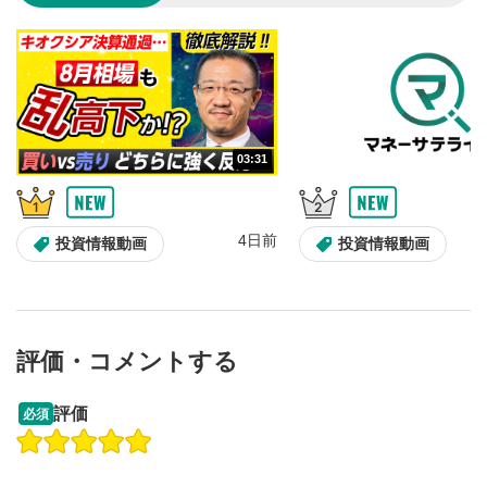
のサイズに戻ります。
03:31
4日前
投資情報動画
投資情報動画
評価・コメントする
09:12
14:57
評価
必須
操作説明動画
操作説明動画
2ヶ月前