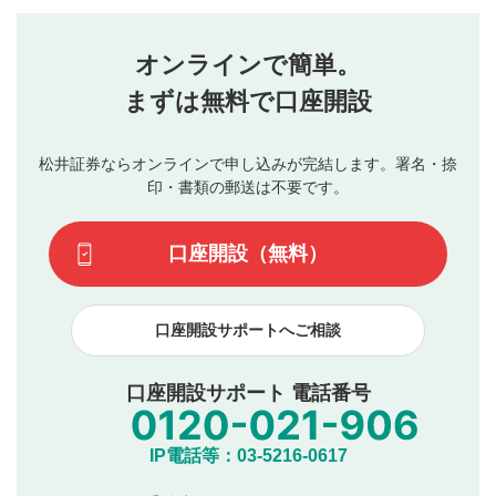
評価・コメントエリア
1
せん。当社は利用者より投稿された内容について一切の責
星を押下すると1～5段階で評価できます。
任を負いません。利用者ご自身の責任で閲覧および投稿を
オンラインで簡単。
行ってください。
投稿するボタン
2
当社は、利用者同士、もしくは利用者と第三者間のトラ
まずは無料で口座開設
星で評価をすると投稿できます。（お名前とコメント
ブルによって生じた損害に対して一切の責任を負いませ
の入力は任意です）（※コメントは承認制です）
ん。
評価およびコメントは当社にて審査のうえ、掲載となり
松井証券ならオンラインで申し込みが完結します。署名・捺
動画の評価
3
ます。掲載されるまでに日数がかかる場合や掲載されない
印・書類の郵送は不要です。
場合があります。また、審査結果および結果の理由につい
この動画の平均評価が表示されます。（最大評価は5.0
てはお答えできません。各動画コンテンツへの掲載をもっ
です）
口座開設（無料）
て結果のご連絡といたします。ご了承ください。
下記の項目に該当すると判断された投稿内容は、掲載を
見合わせる場合がございます。
口座開設サポートへご相談
本動画コンテンツとは無関係の内容の投稿
他者への誹謗中傷や差別的表現投稿
公序良俗に反する内容の投稿
口座開設サポート 電話番号
氏名、住所、電話番号など個人を特定できる情報の
投稿
他のサイトへの誘導や営利目的、広告・宣伝を目
IP電話等：03-5216-0617
的とした投稿