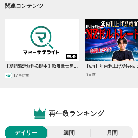
動画再生エリアにマウスを乗せると表示されます。
関連コンテンツ
再生/一時停止
3
動画を再生または一時停止します。
10秒戻し/10秒送り
4
10秒、動画を巻き戻し/早送りします。
シークバー
06:45
5
再生位置を示しています。再生したい位置をクリック
【期間限定無料公開中】取引量世界一の通貨ペアに優位性あり!?ドル/円&ユーロドルのテクニカルを検証！【JINのマンスリーFX戦略】
するとその位置から動画が再生されます。
3日前
17時間前
画質/再生速度の設定
6
画質の選択/再生速度の変更ができます。
音量調整
7
再生数ランキング
スライダーを上下すると音量が調整できます。
全画面表示
8
デイリー
週間
月間
動画が全画面で表示されます。再度クリックすると元