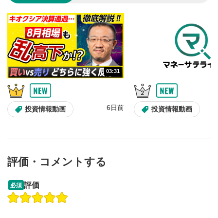
のサイズに戻ります。
03:31
6日前
投資情報動画
投資情報動画
評価・コメントする
13:33
14:57
評価
必須
操作説明動画
投資情報動画
操作説明動画
2ヶ月前