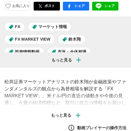
お気に入り
ポスト
シェア
シェア
facebook
LINE
FX
マーケット情報
FX MARKET VIEW
鈴木翔
投資情報動画
市況・全体相場
松井証券マーケットアナリストの鈴木翔が金融政策やファ
ンダメンタルズの観点から為替相場を解説する「FX
MARKET VIEW」。米ドル/円の直近の値動きや今後の見
通し、今週の経済指標など、取引に役立つ情報をお届けし
ます。（毎週月曜・水曜午前に配信予定）#FX #為替 #米
ドル
動画プレイヤーの操作方法
【FX特別セミナー】“勝負師”矢口真里と学ぶ！17億トレー