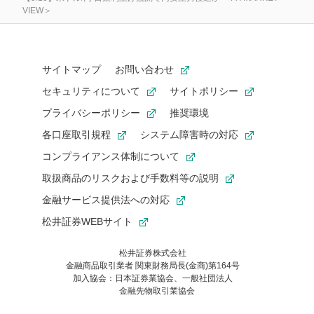
VIEW＞
サイトマップ
お問い合わせ
セキュリティについて
サイトポリシー
プライバシーポリシー
推奨環境
各口座取引規程
システム障害時の対応
コンプライアンス体制について
取扱商品のリスクおよび手数料等の説明
金融サービス提供法への対応
松井証券WEBサイト
松井証券株式会社
金融商品取引業者 関東財務局長(金商)第164号
お気に入り機能は松井証券の会員限定の機能です。
加入協会：日本証券業協会、一般社団法人
お気に入り登録いただくと、後からいつでもお気に入りのコンテ
金融先物取引業協会
ンツを一覧でご確認いただけます。
ご利用いただくには口座開設が必要です。