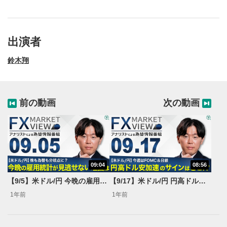
ダーの成功秘話と自動売買活用術
出演者
鈴木翔
前の動画
次の動画
09:04
08:56
動画再生エリア
1
【9/5】米ドル/円 今晩の雇用統計が見逃せない理由は＜FX MARKET VIEW＞
【9/17】米ドル/円 円高ドル安加速のサインはどこ⁉＜FX MARKET VIEW＞
動画再生エリアをクリックすると、動画を再生または
1年前
1年前
一時停止します。
操作メニュー
2