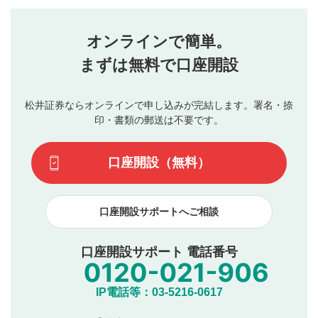
評価・コメントエリア
1
せん。当社は利用者より投稿された内容について一切の責
星を押下すると1～5段階で評価できます。
任を負いません。利用者ご自身の責任で閲覧および投稿を
オンラインで簡単。
行ってください。
投稿するボタン
2
当社は、利用者同士、もしくは利用者と第三者間のトラ
まずは無料で口座開設
星で評価をすると投稿できます。（お名前とコメント
ブルによって生じた損害に対して一切の責任を負いませ
の入力は任意です）（※コメントは承認制です）
ん。
評価およびコメントは当社にて審査のうえ、掲載となり
松井証券ならオンラインで申し込みが完結します。署名・捺
動画の評価
3
ます。掲載されるまでに日数がかかる場合や掲載されない
印・書類の郵送は不要です。
場合があります。また、審査結果および結果の理由につい
この動画の平均評価が表示されます。（最大評価は5.0
てはお答えできません。各動画コンテンツへの掲載をもっ
です）
口座開設（無料）
て結果のご連絡といたします。ご了承ください。
下記の項目に該当すると判断された投稿内容は、掲載を
見合わせる場合がございます。
口座開設サポートへご相談
本動画コンテンツとは無関係の内容の投稿
他者への誹謗中傷や差別的表現投稿
公序良俗に反する内容の投稿
口座開設サポート 電話番号
氏名、住所、電話番号など個人を特定できる情報の
投稿
他のサイトへの誘導や営利目的、広告・宣伝を目
IP電話等：03-5216-0617
的とした投稿