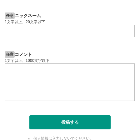
6日前
投資情報動画
ニックネーム
任意
1文字以上、20文字以下
コメント
任意
1文字以上、1000文字以下
投稿する
個人情報は入力しないでください。