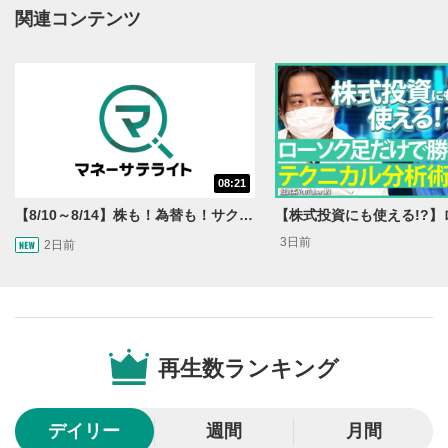
動画再生エリアにマウスを乗せると表示されます。
関連コンテンツ
再生/一時停止
3
動画を再生または一時停止します。
10秒戻し/10秒送り
4
10秒、動画を巻き戻し/早送りします。
シークバー
08:21
5
再生位置を示しています。再生したい位置をクリック
【8/10～8/14】株も！為替も！サクッと！来週のマーケット見通し＜Next View＞
するとその位置から動画が再生されます。
3日前
2日前
画質/再生速度の設定
6
画質の選択/再生速度の変更ができます。
音量調整
7
再生数ランキング
スライダーを上下すると音量が調整できます。
全画面表示
8
デイリー
週間
月間
動画が全画面で表示されます。再度クリックすると元