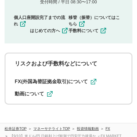
他者の権利（商標、著作権、その他の知的財産
受付時間 / 平日 08:30〜17:00
権）を侵害するような投稿
同一内容の多重投稿
個人口座開設完了までの流
移管（振替）についてはこ
その他当社が不適切と判断した投稿
れ
ちら
一度投稿した評価およびコメントの変更・削除はできま
はじめての方へ
手数料について
せんので、内容をご確認のうえ投稿してください。
利用者は、利用者が投稿したコメントの著作権およびそ
の他の著作権法上の全権利を当社に対して無償で利用する
ことを承諾したものとします。また、利用者は、コメント
に関する著作者人格権を行使しないことに同意します。利
リスクおよび手数料などについて
用者が投稿したコメントは、当社サービスの広告・宣伝、
利用促進の目的で、印刷物・WEBサイト・SNS等に掲載す
ることがあります。
FX(外国為替証拠金取引)について
動画について
松井証券TOP
マネーサテライトTOP
投資情報動画
FX
【9/10】米ドル/円 日銀利上げ観測で円安圧力後退か ＜FX MARKET