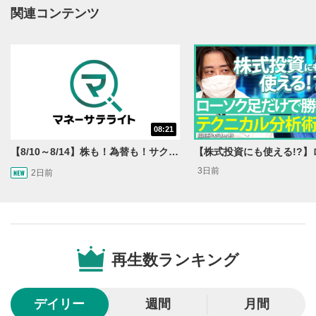
動画再生エリアにマウスを乗せると表示されます。
関連コンテンツ
再生/一時停止
3
動画を再生または一時停止します。
10秒戻し/10秒送り
4
10秒、動画を巻き戻し/早送りします。
シークバー
08:21
5
再生位置を示しています。再生したい位置をクリック
【8/10～8/14】株も！為替も！サクッと！来週のマーケット見通し＜Next View＞
するとその位置から動画が再生されます。
3日前
2日前
画質/再生速度の設定
6
画質の選択/再生速度の変更ができます。
音量調整
7
再生数ランキング
スライダーを上下すると音量が調整できます。
全画面表示
8
デイリー
週間
月間
動画が全画面で表示されます。再度クリックすると元