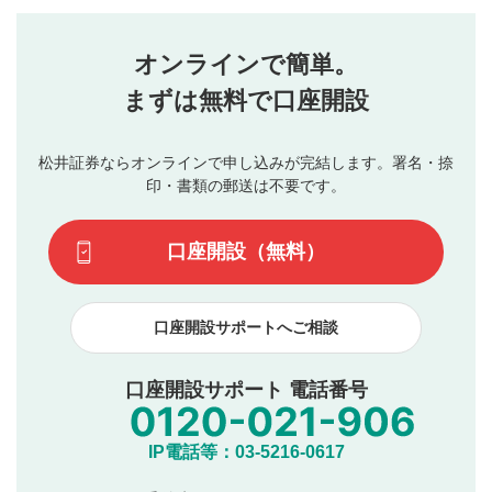
評価・コメントエリア
1
せん。当社は利用者より投稿された内容について一切の責
星を押下すると1～5段階で評価できます。
任を負いません。利用者ご自身の責任で閲覧および投稿を
オンラインで簡単。
行ってください。
投稿するボタン
2
当社は、利用者同士、もしくは利用者と第三者間のトラ
まずは無料で口座開設
星で評価をすると投稿できます。（お名前とコメント
ブルによって生じた損害に対して一切の責任を負いませ
の入力は任意です）（※コメントは承認制です）
ん。
評価およびコメントは当社にて審査のうえ、掲載となり
松井証券ならオンラインで申し込みが完結します。署名・捺
動画の評価
3
ます。掲載されるまでに日数がかかる場合や掲載されない
印・書類の郵送は不要です。
場合があります。また、審査結果および結果の理由につい
この動画の平均評価が表示されます。（最大評価は5.0
てはお答えできません。各動画コンテンツへの掲載をもっ
です）
口座開設（無料）
て結果のご連絡といたします。ご了承ください。
下記の項目に該当すると判断された投稿内容は、掲載を
見合わせる場合がございます。
口座開設サポートへご相談
本動画コンテンツとは無関係の内容の投稿
他者への誹謗中傷や差別的表現投稿
公序良俗に反する内容の投稿
口座開設サポート 電話番号
氏名、住所、電話番号など個人を特定できる情報の
投稿
他のサイトへの誘導や営利目的、広告・宣伝を目
IP電話等：03-5216-0617
的とした投稿