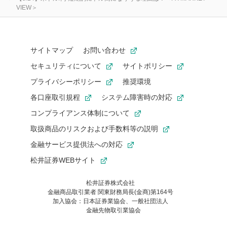
VIEW＞
サイトマップ
お問い合わせ
セキュリティについて
サイトポリシー
プライバシーポリシー
推奨環境
各口座取引規程
システム障害時の対応
コンプライアンス体制について
取扱商品のリスクおよび手数料等の説明
金融サービス提供法への対応
松井証券WEBサイト
松井証券株式会社
金融商品取引業者 関東財務局長(金商)第164号
お気に入り機能は松井証券の会員限定の機能です。
加入協会：日本証券業協会、一般社団法人
お気に入り登録いただくと、後からいつでもお気に入りのコンテ
金融先物取引業協会
ンツを一覧でご確認いただけます。
ご利用いただくには口座開設が必要です。