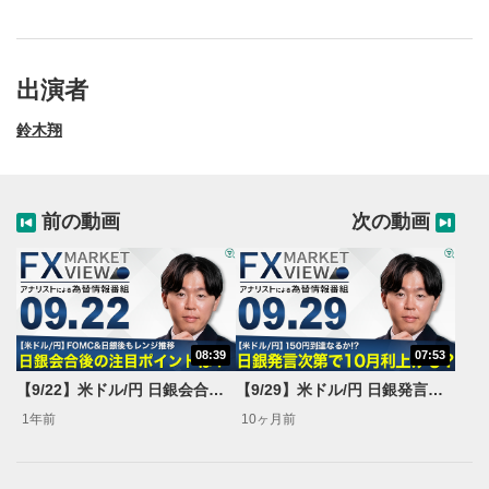
出演者
鈴木翔
前の動画
次の動画
08:39
07:53
動画再生エリア
1
【9/22】米ドル/円 日銀会合後の注目ポイントは？＜FX MARKET VIEW＞
【9/29】米ドル/円 日銀発言次第で10月利上げも？＜FX MARKET VIEW＞
動画再生エリアをクリックすると、動画を再生または
1年前
10ヶ月前
一時停止します。
操作メニュー
2