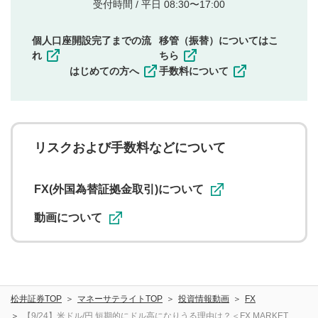
他者の権利（商標、著作権、その他の知的財産
受付時間 / 平日 08:30〜17:00
権）を侵害するような投稿
同一内容の多重投稿
個人口座開設完了までの流
移管（振替）についてはこ
その他当社が不適切と判断した投稿
れ
ちら
一度投稿した評価およびコメントの変更・削除はできま
はじめての方へ
手数料について
せんので、内容をご確認のうえ投稿してください。
利用者は、利用者が投稿したコメントの著作権およびそ
の他の著作権法上の全権利を当社に対して無償で利用する
ことを承諾したものとします。また、利用者は、コメント
に関する著作者人格権を行使しないことに同意します。利
リスクおよび手数料などについて
用者が投稿したコメントは、当社サービスの広告・宣伝、
利用促進の目的で、印刷物・WEBサイト・SNS等に掲載す
ることがあります。
FX(外国為替証拠金取引)について
動画について
松井証券TOP
マネーサテライトTOP
投資情報動画
FX
【9/24】米ドル/円 短期的にドル高になりうる理由は？＜FX MARKET