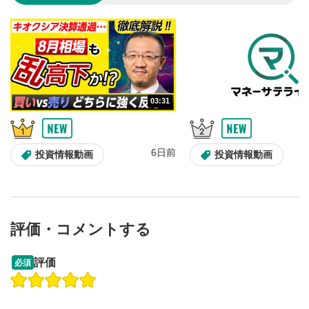
のサイズに戻ります。
03:31
6日前
投資情報動画
投資情報動画
評価・コメントする
13:33
14:57
評価
必須
操作説明動画
投資情報動画
操作説明動画
2ヶ月前