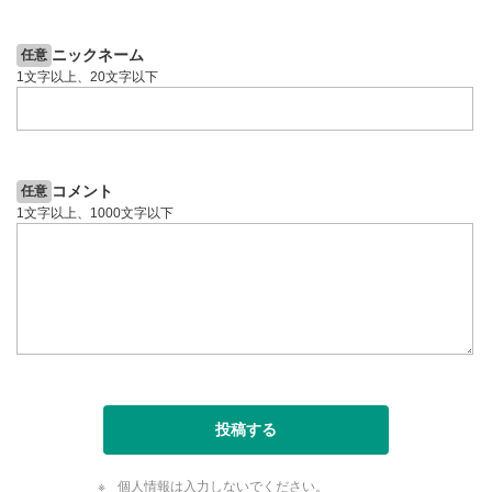
6日前
投資情報動画
ニックネーム
任意
1文字以上、20文字以下
コメント
任意
1文字以上、1000文字以下
投稿する
個人情報は入力しないでください。