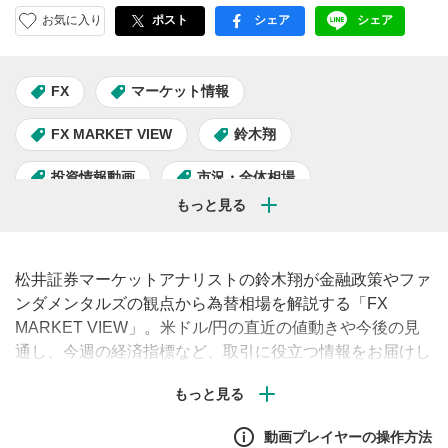
お気に入り
ポスト
シェア
シェア
facebook
LINE
FX
マーケット情報
FX MARKET VIEW
鈴木翔
投資情報動画
市況・全体相場
松井証券マーケットアナリストの鈴木翔が金融政策やファ
ンダメンタルズの観点から為替相場を解説する「FX
MARKET VIEW」。米ドル/円の直近の値動きや今後の見
通し、今週の経済指標など、取引に役立つ情報をお届けし
ます。（毎週月曜・水曜午前に配信予定）#FX #為替 #米
ドル
動画プレイヤーの操作方法