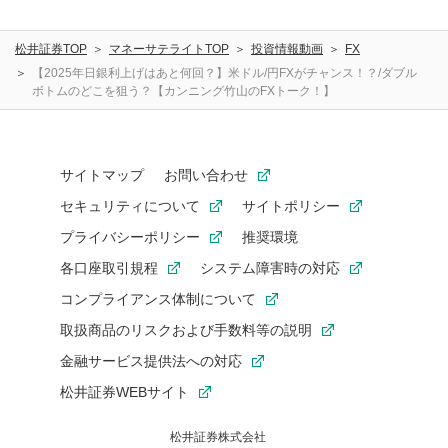
ことを承諾したものとします。また、利用者は、コメント
に関する著作者人格権を行使しないことに同意します。利
松井証券TOP
マネーサテライトTOP
投資情報動画
FX
用者が投稿したコメントは、当社サービスの広告・宣伝、
利用促進の目的で、印刷物・WEBサイト・SNS等に掲載す
【2025年日銀利上げはあと何回？】米ドル/円FXがチャンス！？/ダブル
ボトムのどこを狙う？【カンニング竹山のFXトーク！】
ることがあります。
サイトマップ
お問い合わせ
セキュリティについて
サイトポリシー
プライバシーポリシー
推奨環境
各口座取引規程
システム障害時の対応
コンプライアンス体制について
取扱商品のリスクおよび手数料等の説明
金融サービス提供法への対応
松井証券WEBサイト
松井証券株式会社