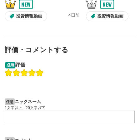
4日前
投資情報動画
投資情報動画
評価・コメントする
13:33
14:57
評価
必須
操作説明動画
投資情報動画
操作説明動画
2ヶ月前
4日前
投資情報動画
ニックネーム
任意
1文字以上、20文字以下