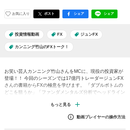
お気に入り
ポスト
シェア
シェア
facebook
LINE
投資情報動画
FX
ジュンFX
カンニング竹山のFXトーク！
お笑い芸人カンニング竹山さんをMCに、現役の投資家が
登場！！ 今回のシーズンでは17億円トレーダージュンFX
さんの書籍からFXの極意を学びます。 「ダブルボトムの
どこを狙うか」「ファンダメンタルズ分析でヘッドライン
トレードの優位性を生かす」など FXトレード手法まで公
開！
動画プレイヤーの操作方法