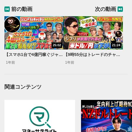
YouTubeサイトに移動します。
前の動画
次の動画
後で見る
3
クリックするとYouTubeの「後で見る」の再生リスト
に追加されます。
スマートフォンで視聴の場合は動画再生エリア右上のメニュ
ー内にあります。
25:02
21:24
共有
4
【スマホ1台で4億円稼ぐジャリ暴威登場！】ジュンFXが教える損切りテクニック【カンニング竹山のFXトーク！】
【9時55分はトレードのチャンス？】ジブリとFXの不思議な関係性/まとまった資金を手に入れるには？【カンニング竹山のFXトーク！】
SNSやメールなどで動画を共有・シェアすることがで
1年前
1年前
きます。
スマートフォンで視聴の場合は動画再生エリア右上のメニュ
ー内にあります。
シークバー
関連コンテンツ
5
再生位置を示しています。再生したい位置をクリック
するとその位置から動画が再生されます。
再生ボタン
6
動画が再生または一時停止します。
音量調整
7