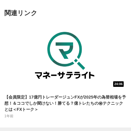
関連リンク
24:06
動画再生エリア
1
【会員限定】17億円トレーダージュンFXが2025年の為替相場を予
動画再生エリアをクリックすると、動画を再生または
想！＆ココでしか聞けない！勝てる？億トレたちの㊙テクニック
一時停止します。
とは＜FXトーク＞
1年前
動画タイトル
2
動画タイトルが表示されます。クリックすると