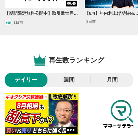
06:45
スライダーを上下すると音量が調整できます。
【期間限定無料公開中】取引量世界一の通貨ペアに優位性あり!?ドル/円&ユーロドルのテクニカルを検証！【JINのマンスリーFX戦略】
スマートフォンで視聴の場合は端末の音量調節ボタンを利用
してください。
3日前
1日前
字幕設定
8
クリックすると字幕を付けることができます。
字幕は自動生成です。
スマートフォンで視聴の場合は画面右下の設定(歯車マーク)
より選択できます。
再生数ランキング
再生速度/画質の設定
9
画質の選択/再生速度の変更ができます。
デイリー
週間
月間
スマートフォンで視聴の場合は画面右下の設定(歯車マーク)
より選択できます。
YouTubeリンク
10
クリックするとYouTubeサイトに移動します。
全画面表示
11
03:31
動画が全画面で表示されます。再度クリックすると元
のサイズに戻ります。