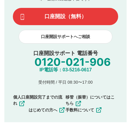
場合があります。また、審査結果および結果の理由につい
この動画の平均評価が表示されます。（最大評価は5.0
てはお答えできません。各動画コンテンツへの掲載をもっ
です）
口座開設（無料）
て結果のご連絡といたします。ご了承ください。
下記の項目に該当すると判断された投稿内容は、掲載を
見合わせる場合がございます。
口座開設サポートへご相談
本動画コンテンツとは無関係の内容の投稿
他者への誹謗中傷や差別的表現投稿
公序良俗に反する内容の投稿
口座開設サポート 電話番号
氏名、住所、電話番号など個人を特定できる情報の
投稿
他のサイトへの誘導や営利目的、広告・宣伝を目
IP電話等：03-5216-0617
的とした投稿
他者の権利（商標、著作権、その他の知的財産
受付時間 / 平日 08:30〜17:00
権）を侵害するような投稿
同一内容の多重投稿
個人口座開設完了までの流
移管（振替）についてはこ
その他当社が不適切と判断した投稿
れ
ちら
一度投稿した評価およびコメントの変更・削除はできま
はじめての方へ
手数料について
せんので、内容をご確認のうえ投稿してください。
利用者は、利用者が投稿したコメントの著作権およびそ
の他の著作権法上の全権利を当社に対して無償で利用する