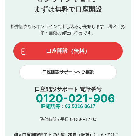
行ってください。
投稿するボタン
2
当社は、利用者同士、もしくは利用者と第三者間のトラ
まずは無料で口座開設
星で評価をすると投稿できます。（お名前とコメント
ブルによって生じた損害に対して一切の責任を負いませ
の入力は任意です）（※コメントは承認制です）
ん。
評価およびコメントは当社にて審査のうえ、掲載となり
松井証券ならオンラインで申し込みが完結します。署名・捺
動画の評価
3
ます。掲載されるまでに日数がかかる場合や掲載されない
印・書類の郵送は不要です。
場合があります。また、審査結果および結果の理由につい
この動画の平均評価が表示されます。（最大評価は5.0
てはお答えできません。各動画コンテンツへの掲載をもっ
です）
口座開設（無料）
て結果のご連絡といたします。ご了承ください。
下記の項目に該当すると判断された投稿内容は、掲載を
見合わせる場合がございます。
口座開設サポートへご相談
本動画コンテンツとは無関係の内容の投稿
他者への誹謗中傷や差別的表現投稿
公序良俗に反する内容の投稿
口座開設サポート 電話番号
氏名、住所、電話番号など個人を特定できる情報の
投稿
他のサイトへの誘導や営利目的、広告・宣伝を目
IP電話等：03-5216-0617
的とした投稿
他者の権利（商標、著作権、その他の知的財産
受付時間 / 平日 08:30〜17:00
権）を侵害するような投稿
同一内容の多重投稿
個人口座開設完了までの流
移管（振替）についてはこ