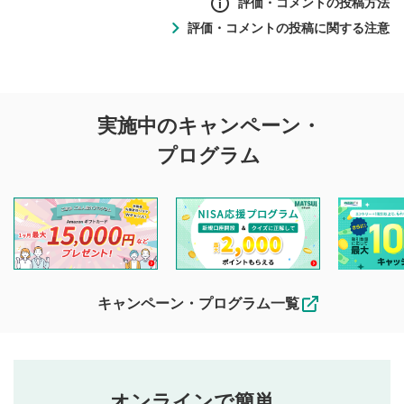
評価・コメントの投稿方法
評価・コメントの投稿に関する注意
評価・コメントの
実施中のキャンペーン・
投稿に関する注意
プログラム
マネーサテライトでは利用者同士の情報交換・情報収集など
を目的として、各動画コンテンツに、評価およびコメントの
投稿ができます。利用者は以下の注意事項をご理解のうえ、
閲覧および投稿を行うものとしてください。
他の利用者が動画を視聴される際の参考になるコメントをお
待ちしております。
なお、投稿をもって、本注意事項に同意されたものとみなし
キャンペーン・プログラム一覧
ます。
コメントの内容は、当社の公式な見解や意見ではありま
評価・コメントエリア
1
せん。当社は利用者より投稿された内容について一切の責
星を押下すると1～5段階で評価できます。
任を負いません。利用者ご自身の責任で閲覧および投稿を
オンラインで簡単。