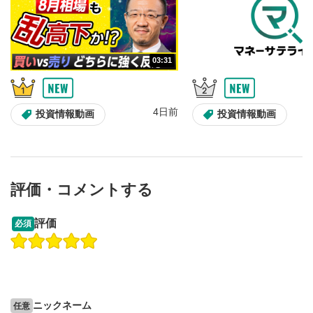
03:31
4日前
投資情報動画
投資情報動画
評価・コメントする
13:33
14:57
評価
必須
操作説明動画
投資情報動画
操作説明動画
2ヶ月前
4日前
投資情報動画
ニックネーム
任意