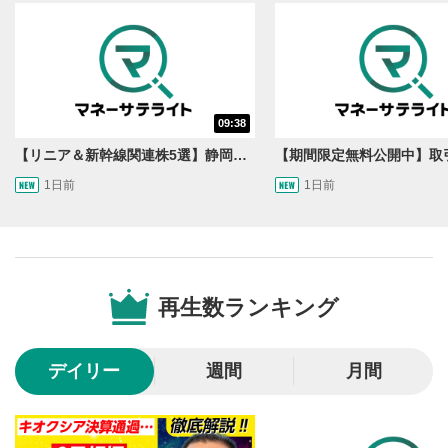
動画を再生または一時停止します。
10秒戻し/10秒送り
4
10秒、動画を巻き戻し/早送りします。
シークバー
09:38
5
再生位置を示しています。再生したい位置をクリック
【リニア＆新幹線関連株5選】静岡県知事の承認でリニア路線工事進展！北陸新幹線も「小浜・京都ルート」再決定！関連する注目の銘柄は？＜たけぞうNEWS＞
するとその位置から動画が再生されます。
1日前
1日前
画質/再生速度の設定
6
画質の選択/再生速度の変更ができます。
音量調整
7
再生数ランキング
スライダーを上下すると音量が調整できます。
全画面表示
8
デイリー
週間
月間
動画が全画面で表示されます。再度クリックすると元
のサイズに戻ります。