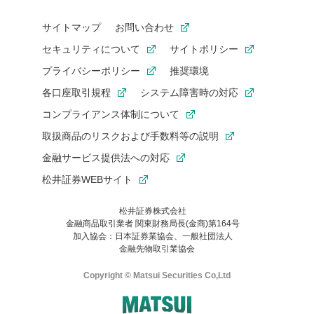
サイトマップ
お問い合わせ
セキュリティについて
サイトポリシー
プライバシーポリシー
推奨環境
各口座取引規程
システム障害時の対応
コンプライアンス体制について
取扱商品のリスクおよび手数料等の説明
金融サービス提供法への対応
松井証券WEBサイト
松井証券株式会社
金融商品取引業者 関東財務局長(金商)第164号
お気に入り機能は松井証券の会員限定の機能です。
加入協会：日本証券業協会、一般社団法人
お気に入り登録いただくと、後からいつでもお気に入りのコンテ
金融先物取引業協会
ンツを一覧でご確認いただけます。
ご利用いただくには口座開設が必要です。
Copyright © Matsui Securities Co,Ltd
すでに松井証券の口座をお持ちでお気に入り登録ができない場合
はご利用の端末で一度ログインしてください。