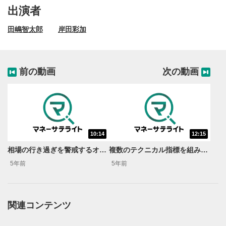
出演者
田嶋智太郎
岸田彩加
前の動画
次の動画
10:14
12:15
動画再生エリア
1
相場の行き過ぎを警戒するオシレータ系指標のRSI＜田嶋智太郎が教えるFXチャート分析のキホン＞ #14
複数のテクニカル指標を組み合わせ総合的にチャート分析を行う（1）＜田嶋智太郎が教えるFXチャート分析のキホン＞ #16
動画再生エリアをクリックすると、動画を再生または
5年前
5年前
一時停止します。
操作メニュー
2
動画再生エリアにマウスを乗せると表示されます。
関連コンテンツ
再生/一時停止
3