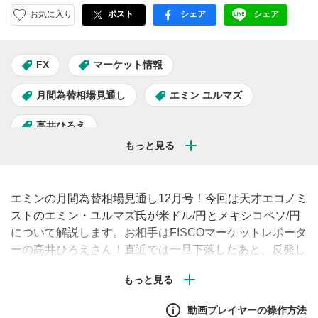
お気に入り
ポスト
シェア
シェア
facebook
LINE
FX
マーケット情報
月間為替相場見通し
エミン ユルマズ
高井ひろえ
エミンの月間為替相場見通し12月号！今回は天才エコノミ
ストのエミン・ユルマズ氏が米ドル/円とメキシコペソ/円
について解説します。お相手はFISCOマーケットレポータ
ーの高井ひろえさん！直近では一旦下落したあと、反発し
ているメキシコペソ/円、原油価格が一服している中、今
後の動きはどうなるのでしょうか。※この動画は2021年12
月10日に撮影しました。
動画プレイヤーの操作方法