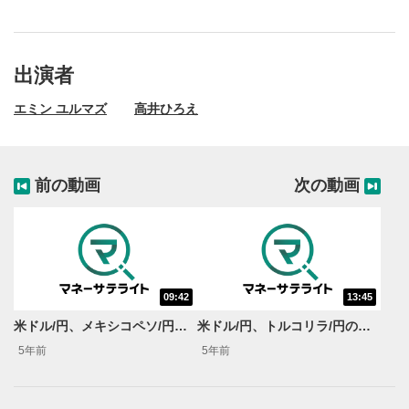
出演者
エミン ユルマズ
高井ひろえ
前の動画
次の動画
09:42
13:45
動画再生エリア
1
米ドル/円、メキシコペソ/円の見通し（前編）【エミンの月間為替相場見通し】12月号
米ドル/円、トルコリラ/円の見通し（前編）【エミンの月間為替相場見通し】1月号
動画再生エリアをクリックすると、動画を再生または
5年前
5年前
一時停止します。
操作メニュー
2