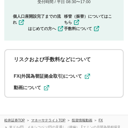
他者の権利（商標、著作権、その他の知的財産
受付時間 / 平日 08:30〜17:00
権）を侵害するような投稿
同一内容の多重投稿
個人口座開設完了までの流
移管（振替）についてはこ
その他当社が不適切と判断した投稿
れ
ちら
一度投稿した評価およびコメントの変更・削除はできま
はじめての方へ
手数料について
せんので、内容をご確認のうえ投稿してください。
利用者は、利用者が投稿したコメントの著作権およびそ
の他の著作権法上の全権利を当社に対して無償で利用する
ことを承諾したものとします。また、利用者は、コメント
に関する著作者人格権を行使しないことに同意します。利
リスクおよび手数料などについて
用者が投稿したコメントは、当社サービスの広告・宣伝、
利用促進の目的で、印刷物・WEBサイト・SNS等に掲載す
ることがあります。
FX(外国為替証拠金取引)について
動画について
松井証券TOP
マネーサテライトTOP
投資情報動画
FX
米ドル/円、メキシコペソ/円の見通し（後編）【エミンの月間為替相場見