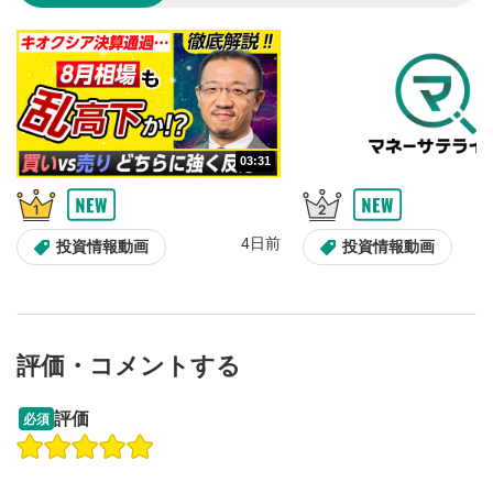
のサイズに戻ります。
03:31
4日前
投資情報動画
投資情報動画
評価・コメントする
13:33
14:57
評価
必須
操作説明動画
操作説明動画
2ヶ月前