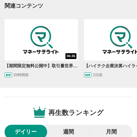
動画再生エリアにマウスを乗せると表示されます。
関連コンテンツ
再生/一時停止
3
動画を再生または一時停止します。
10秒戻し/10秒送り
4
10秒、動画を巻き戻し/早送りします。
シークバー
06:45
5
再生位置を示しています。再生したい位置をクリック
【期間限定無料公開中】取引量世界一の通貨ペアに優位性あり!?ドル/円&ユーロドルのテクニカルを検証！【JINのマンスリーFX戦略】
するとその位置から動画が再生されます。
20時間前
2日前
画質/再生速度の設定
6
画質の選択/再生速度の変更ができます。
音量調整
7
再生数ランキング
スライダーを上下すると音量が調整できます。
全画面表示
8
デイリー
週間
月間
動画が全画面で表示されます。再度クリックすると元