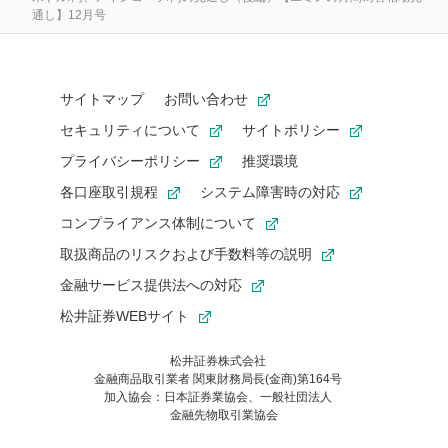
通し】12月号
サイトマップ
お問い合わせ
セキュリティについて
サイトポリシー
プライバシーポリシー
推奨環境
各口座取引規程
システム障害時の対応
コンプライアンス体制について
取扱商品のリスクおよび手数料等の説明
金融サービス提供法への対応
松井証券WEBサイト
松井証券株式会社
金融商品取引業者 関東財務局長(金商)第164号
お気に入り機能は松井証券の会員限定の機能です。
加入協会：日本証券業協会、一般社団法人
お気に入り登録いただくと、後からいつでもお気に入りのコンテ
金融先物取引業協会
ンツを一覧でご確認いただけます。
ご利用いただくには口座開設が必要です。