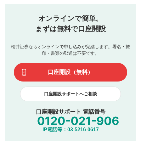
評価・コメントエリア
1
せん。当社は利用者より投稿された内容について一切の責
星を押下すると1～5段階で評価できます。
任を負いません。利用者ご自身の責任で閲覧および投稿を
オンラインで簡単。
行ってください。
投稿するボタン
2
当社は、利用者同士、もしくは利用者と第三者間のトラ
まずは無料で口座開設
星で評価をすると投稿できます。（お名前とコメント
ブルによって生じた損害に対して一切の責任を負いませ
の入力は任意です）（※コメントは承認制です）
ん。
評価およびコメントは当社にて審査のうえ、掲載となり
松井証券ならオンラインで申し込みが完結します。署名・捺
動画の評価
3
ます。掲載されるまでに日数がかかる場合や掲載されない
印・書類の郵送は不要です。
場合があります。また、審査結果および結果の理由につい
この動画の平均評価が表示されます。（最大評価は5.0
てはお答えできません。各動画コンテンツへの掲載をもっ
です）
口座開設（無料）
て結果のご連絡といたします。ご了承ください。
下記の項目に該当すると判断された投稿内容は、掲載を
見合わせる場合がございます。
口座開設サポートへご相談
本動画コンテンツとは無関係の内容の投稿
他者への誹謗中傷や差別的表現投稿
公序良俗に反する内容の投稿
口座開設サポート 電話番号
氏名、住所、電話番号など個人を特定できる情報の
投稿
他のサイトへの誘導や営利目的、広告・宣伝を目
IP電話等：03-5216-0617
的とした投稿