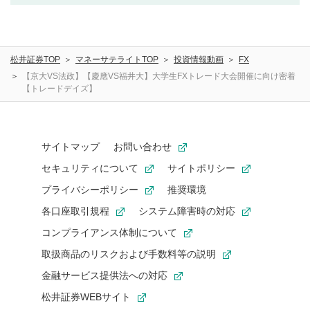
利用者は、利用者が投稿したコメントの著作権およびそ
の他の著作権法上の全権利を当社に対して無償で利用する
ことを承諾したものとします。また、利用者は、コメント
に関する著作者人格権を行使しないことに同意します。利
松井証券TOP
マネーサテライトTOP
投資情報動画
FX
用者が投稿したコメントは、当社サービスの広告・宣伝、
利用促進の目的で、印刷物・WEBサイト・SNS等に掲載す
【京大VS法政】【慶應VS福井大】大学生FXトレード大会開催に向け密着
【トレードデイズ】
ることがあります。
サイトマップ
お問い合わせ
セキュリティについて
サイトポリシー
プライバシーポリシー
推奨環境
各口座取引規程
システム障害時の対応
コンプライアンス体制について
取扱商品のリスクおよび手数料等の説明
金融サービス提供法への対応
松井証券WEBサイト