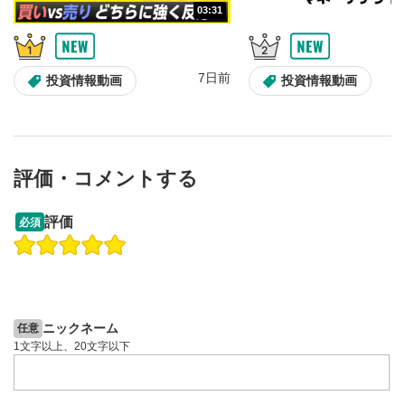
03:31
音量調整
7
スライダーを上下すると音量が調整できます。
スマートフォンで視聴の場合は端末の音量調節ボタンを利用
7日前
投資情報動画
投資情報動画
してください。
字幕設定
8
クリックすると字幕を付けることができます。
字幕は自動生成です。
評価・コメントする
スマートフォンで視聴の場合は画面右下の設定(歯車マーク)
より選択できます。
13:33
14:57
評価
必須
再生速度/画質の設定
9
操作説明動画
操作説明動画
画質の選択/再生速度の変更ができます。
2ヶ月前
スマートフォンで視聴の場合は画面右下の設定(歯車マーク)
7日前
投資情報動画
投資情報動画
より選択できます。
YouTubeリンク
10
ニックネーム
任意
1文字以上、20文字以下
クリックするとYouTubeサイトに移動します。
全画面表示
11