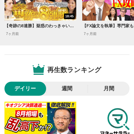
動画タイトルが表示されます。クリックすると
YouTubeサイトに移動します。
18:45
後で見る
3
【奇跡の8連勝】疑惑のわっきゃいがリアルトレードに挑戦し実力を証明!?
クリックするとYouTubeの「後で見る」の再生リスト
7ヶ月前
7ヶ月前
に追加されます。
スマートフォンで視聴の場合は動画再生エリア右上のメニュ
ー内にあります。
共有
4
再生数ランキング
SNSやメールなどで動画を共有・シェアすることがで
きます。
スマートフォンで視聴の場合は動画再生エリア右上のメニュ
ー内にあります。
デイリー
週間
月間
シークバー
5
再生位置を示しています。再生したい位置をクリック
するとその位置から動画が再生されます。
再生ボタン
6
動画が再生または一時停止します。