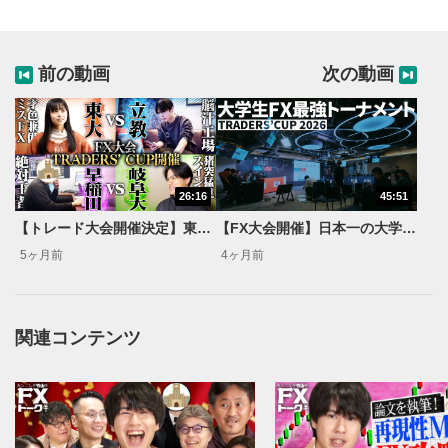
前の動画
次の動画
26:16
45:51
【トレード大会開催決定】東大VS立教/早稲田VS岐阜大/試合報告と日々のトレードに密着【トレードデイズ】
【FX大会開催】日本一の大学生トレーダーを決めるトーナメントを開催！【トレードデイズ】
5ヶ月前
4ヶ月前
関連コンテンツ
動画再生エリア
1
動画再生エリアをクリックすると、動画を再生または
一時停止します。
動画タイトル
2