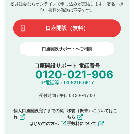
評価およびコメントは当社にて審査のうえ、掲載となり
松井証券ならオンラインで申し込みが完結します。署名・捺
動画の評価
3
ます。掲載されるまでに日数がかかる場合や掲載されない
印・書類の郵送は不要です。
場合があります。また、審査結果および結果の理由につい
この動画の平均評価が表示されます。（最大評価は5.0
てはお答えできません。各動画コンテンツへの掲載をもっ
です）
口座開設（無料）
て結果のご連絡といたします。ご了承ください。
下記の項目に該当すると判断された投稿内容は、掲載を
見合わせる場合がございます。
口座開設サポートへご相談
本動画コンテンツとは無関係の内容の投稿
他者への誹謗中傷や差別的表現投稿
公序良俗に反する内容の投稿
口座開設サポート 電話番号
氏名、住所、電話番号など個人を特定できる情報の
投稿
他のサイトへの誘導や営利目的、広告・宣伝を目
IP電話等：03-5216-0617
的とした投稿
他者の権利（商標、著作権、その他の知的財産
受付時間 / 平日 08:30〜17:00
権）を侵害するような投稿
同一内容の多重投稿
個人口座開設完了までの流
移管（振替）についてはこ
その他当社が不適切と判断した投稿
れ
ちら
一度投稿した評価およびコメントの変更・削除はできま
はじめての方へ
手数料について
せんので、内容をご確認のうえ投稿してください。