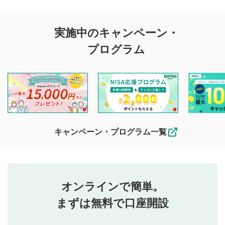
評価・コメントの
実施中のキャンペーン・
投稿に関する注意
プログラム
マネーサテライトでは利用者同士の情報交換・情報収集など
を目的として、各動画コンテンツに、評価およびコメントの
投稿ができます。利用者は以下の注意事項をご理解のうえ、
閲覧および投稿を行うものとしてください。
他の利用者が動画を視聴される際の参考になるコメントをお
待ちしております。
なお、投稿をもって、本注意事項に同意されたものとみなし
キャンペーン・プログラム一覧
ます。
コメントの内容は、当社の公式な見解や意見ではありま
評価・コメントエリア
1
せん。当社は利用者より投稿された内容について一切の責
星を押下すると1～5段階で評価できます。
任を負いません。利用者ご自身の責任で閲覧および投稿を
オンラインで簡単。
行ってください。
投稿するボタン
2
当社は、利用者同士、もしくは利用者と第三者間のトラ
まずは無料で口座開設
星で評価をすると投稿できます。（お名前とコメント
ブルによって生じた損害に対して一切の責任を負いませ
の入力は任意です）（※コメントは承認制です）
ん。