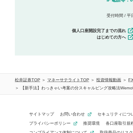
受付時間 / 平日 
個人口座開設完了までの流れ
はじめての方へ
松井証券TOP
マネーサテライトTOP
投資情報動画
F
【新手法】わっきゃい考案の分スキャルピング攻略法Wemof
サイトマップ
お問い合わせ
セキュリティにつ
プライバシーポリシー
推奨環境
各口座取引規
コンプライアンス体制について
取扱商品のリスク