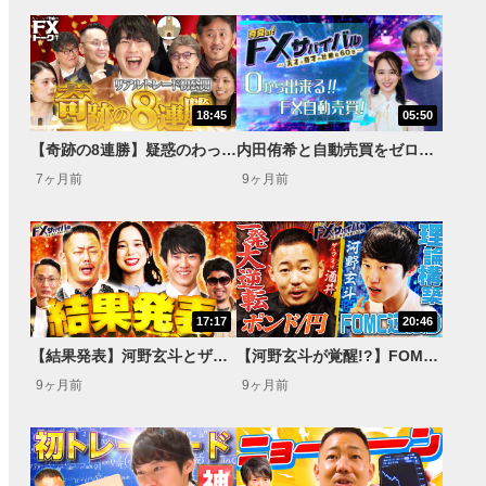
18:45
05:50
【奇跡の8連勝】疑惑のわっきゃいがリアルトレードに挑戦し実力を証明!?
内田侑希と自動売買をゼロから学ぶ！【FXサバイバル】
7ヶ月前
9ヶ月前
17:17
20:46
【結果発表】河野玄斗とザ・マミィ酒井は67日間FXに挑戦しお金を増やせたのか？【FXサバイバル】
【河野玄斗が覚醒!?】FOMCで＋1万7,680円/ザ・マミィ酒井はFX美容師たくぅの店を訪問！【FXサバイバル】
9ヶ月前
9ヶ月前