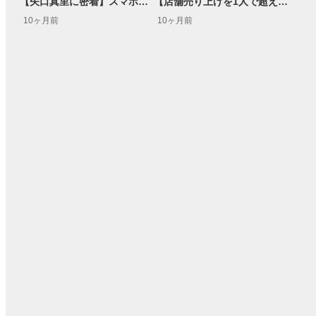
【矢口真里に密着】スマホゲーム時間➡FX始めたら+6万円！/スマホゲーム感覚でできるFX【カンニング竹山のFXトーク！】
【店舗売り上げを1人で超える！？】美容師兼FXトレーダーに密着！/得意のチャートパターン！グラデーションストップとは？【FXトーク！】
10ヶ月前
10ヶ月前
15:54
14:57
2ヶ月前
操作説明動画
4日前
報動画