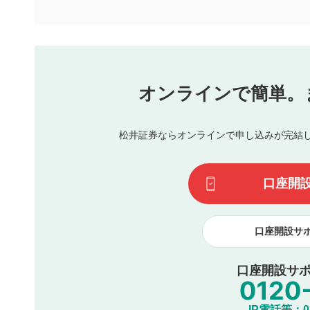
といたします。ご了承ください。
下記の項目に該当すると判断された投稿内容は、掲載を見
本動画コンテンツとは無関係の内容の投稿
他者への誹謗中傷や差別的表現投稿
公序良俗に反する内容の投稿
氏名、住所、電話番号など個人を特定できる情報の
オンラインで簡単。
閉
他のサイトへの誘導や営利目的、広告・宣伝を目的
他者の権利（商標、著作権、その他の知的財産権）
同一内容の多重投稿
松井証券ならオンラインで申し込みが完結
その他当社が不適切と判断した投稿
一度投稿した評価およびコメントの変更・削除はできませ
利用者は、利用者が投稿したコメントの著作権およびその
口座開
諾したものとします。また、利用者は、コメントに関する
コメントは、当社サービスの広告・宣伝、利用促進の目的で
口座開設サ
口座開設サポ
IP電話等：03-