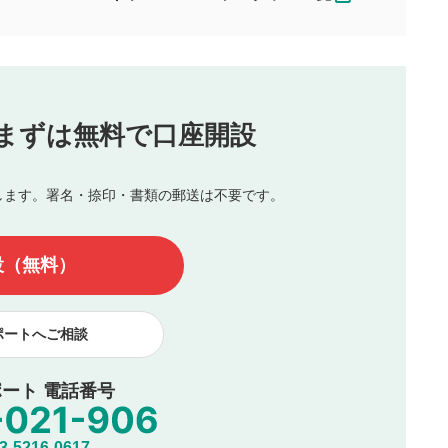
合わせる場合がございます。
この動画の平均評価が表示されます。
（最大評価は5.0です）
投稿
まずは無料で口座開設
じる
とした投稿
を侵害するような投稿
します。署名・捺印・書類の郵送は不要です。
んので、内容をご確認のうえ投稿してください。
他の著作権法上の全権利を当社に対して無償で利用することを承
設（無料）
著作者人格権を行使しないことに同意します。利用者が投稿した
、印刷物・WEBサイト・SNS等に掲載することがあります。
ポートへご相談
ート 電話番号
5216-0617