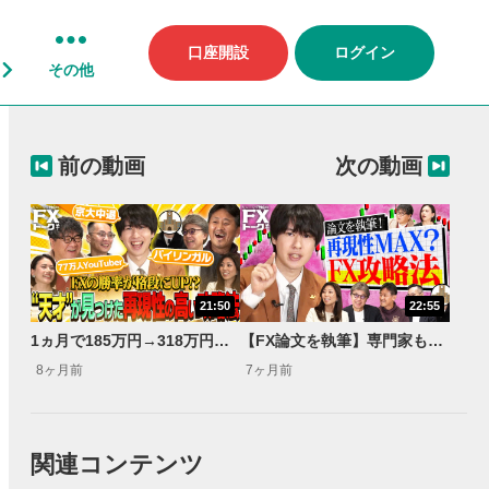
口座開設
ログイン
その他
前の動画
次の動画
21:50
22:55
1ヵ月で185万円→318万円に！月利72％を達成した京大中退の天才がFXの攻略法を発見!?【FXトーク！】
【FX論文を執筆】専門家もついに納得！本当に再現性が高い？デイトレ攻略法『M4ミラトレ』
8ヶ月前
7ヶ月前
関連コンテンツ