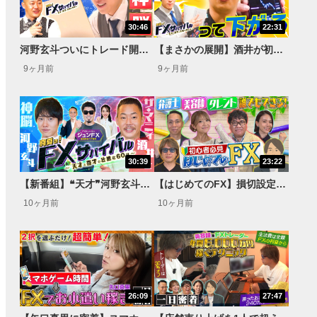
30:46
22:31
河野玄斗ついにトレード開始！/ザ・マミィ酒井は負けが続きでジュンFXに緊急電話！【FXサバイバル】
【まさかの展開】酒井が初日から+13,240円！/ジュンFXがテクニック解説！【FXサバイバル】
9ヶ月前
9ヶ月前
30:39
23:22
【新番組】❝天才❞河野玄斗と❝奇才❞ザ・マミィ酒井が60日間ガチでFXに挑戦！ 果たして軍資金10万円は！？【FXサバイバル】
【はじめてのFX】損切設定はどうする？【カンニング竹山のFXトーク！】
10ヶ月前
10ヶ月前
26:09
27:47