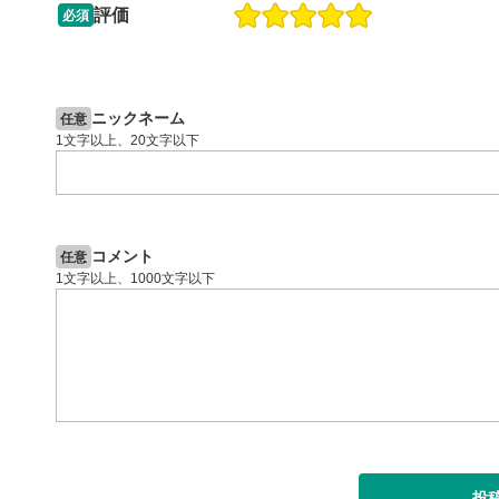
スライダー
評価
必須
ます。
13:33
14:57
スマートフ
2ヶ月前
操作説明動画
6日前
節ボタンを
投資情報動画
字幕設
ニックネーム
8
任意
1文字以上、20文字以下
クリックす
ます。
字幕は自動
スマートフ
定(歯車マ
コメント
任意
再生速
9
1文字以上、1000文字以下
画質の選択
スマートフ
定(歯車マ
YouT
10
クリックする
ます。
全画面
11
投