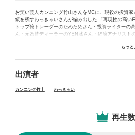
お笑い芸人カンニング竹山さんをMCに、現役の投資家が登
績を残すわっきゃいさんが編み出した 「再現性の高い
トップ億トレーダーのためためさん・投資ライターの
ん・元為替ディーラーのYEN蔵さん・経済アナリストの
短期目線のトレードテクニックを解説！ ぜひ最後まで
動画プレイヤーの操
出演者
動画再
1
カンニング竹山
わっきゃい
動画再生エ
を再生また
動画タ
2
再生
動画タイト
するとYou