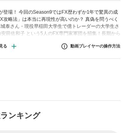
場！ 今回のSeason9ではFX歴わずか1年で驚異の成
FX攻略法」は本当に再現性が高いのか？ 真偽を問うべく
高城泰さん・現役早稲田大学生で億トレーダーの大学生さ
安田佐和子 という5人のFX専門家軍団を招集！長期から
ご覧ください。
動画プレイヤーの操作方法
作方法
生エリア
リアをクリックすると、動画
は一時停止します。
イトル
数ランキング
ルが表示されます。クリック
Tubeサイトに移動します。