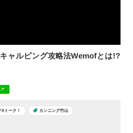
ャルピング攻略法Wemofとは!?
ェア
NE
FXトーク！
カンニング竹山