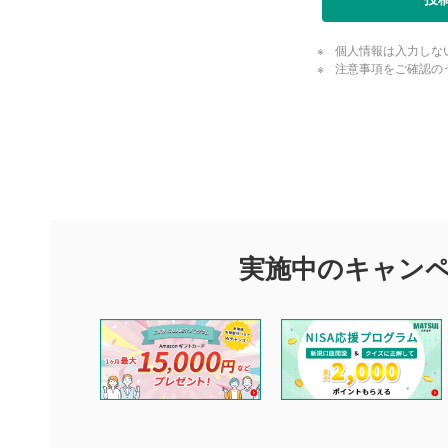
動画が全画
ックすると
個人情報は入力しな
注意事項をご確認の
閉じる
評価・コメ
評価・コメント
マネーサテライトでは利用者同士の情報交換・情報収集などを
できます。利用者は以下の注意事項をご理解のうえ、閲覧およ
実施中のキャン
他の利用者が動画を視聴される際の参考になるコメントをお待
なお、投稿をもって、本注意事項に同意されたものとみなしま
コメントの内容は、当社の公式な見解や意見ではありませ
ません。利用者ご自身の責任で閲覧および投稿を行ってく
当社は、利用者同士、もしくは利用者と第三者間のトラブ
評価およびコメントは当社にて審査のうえ、掲載となりま
ります。また、審査結果および結果の理由についてはお答