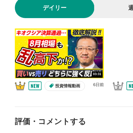
後で見
3
デイリー
クリックする
の再生リス
スマートフ
ア右上のメ
共有
4
SNSやメー
することが
スマートフ
ア右上のメ
03:31
シーク
5
再生位置を
6日前
投資情報動画
置をクリッ
再生されま
再生ボ
6
動画が再生
評価・コメントする
音量調
7