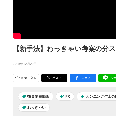
【新手法】わっきゃい考案の分スキ
2025年12月29日
お気に入り
ポスト
シェア
シ
facebook
LI
投資情報動画
FX
カンニング竹山の
わっきゃい