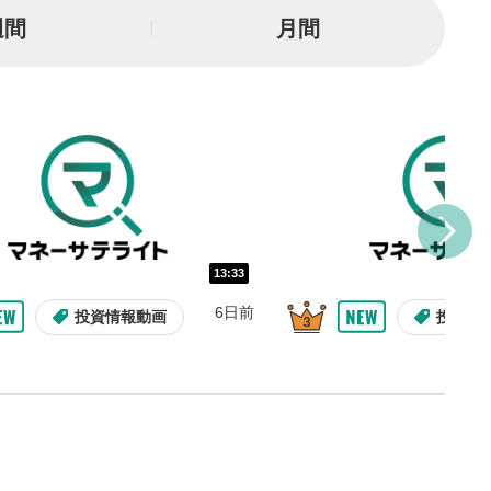
る
週間
月間
とYouTubeの「後で見る」
トに追加されます。
ォンで視聴の場合は動画再生エリ
ニュー内にあります。
ルなどで動画を共有・シェア
できます。
ォンで視聴の場合は動画再生エリ
ニュー内にあります。
13:33
バー
示しています。再生したい位
6日前
投資情報動画
投資情
クするとその位置から動画が
す。
タン
または一時停止します。
整