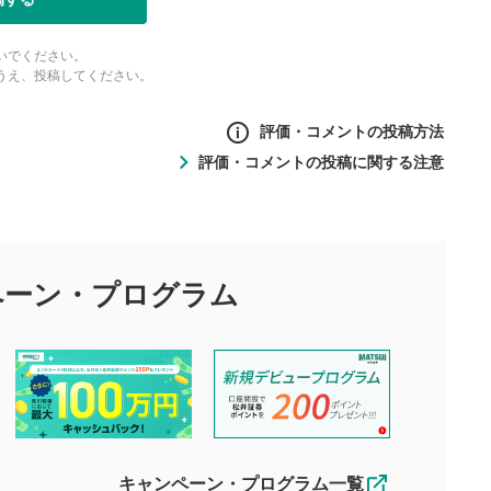
面で表示されます。再度クリ
元のサイズに戻ります。
いでください。
うえ、投稿してください。
評価・コメントの投稿方法
評価・コメントの投稿に関する注意
ントの投稿方法
の
投稿に関する注意
目的として、各動画コンテンツに、評価およびコメントの投稿が
評価・コメントエリア
1
び投稿を行うものとしてください。
ペーン・
プログラム
星を押下すると1～5段階で評価できま
ちしております。
す。
す。
投稿するボタン
2
ん。当社は利用者より投稿された内容について一切の責任を負い
ださい。
星で評価をすると投稿できます。（お名
ルによって生じた損害に対して一切の責任を負いません。
前とコメントの入力は任意です）（※コメ
す。掲載されるまでに日数がかかる場合や掲載されない場合があ
ントは承認制です）
えできません。各動画コンテンツへの掲載をもって結果のご連絡
キャンペーン・プログラム一覧
動画の評価
3