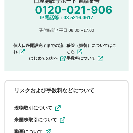
口座開設サポート 電話番号
氏名、住所、電話番号など個人を特定できる情報の
投稿
他のサイトへの誘導や営利目的、広告・宣伝を目
IP電話等：03-5216-0617
的とした投稿
他者の権利（商標、著作権、その他の知的財産
受付時間 / 平日 08:30〜17:00
権）を侵害するような投稿
同一内容の多重投稿
個人口座開設完了までの流
移管（振替）についてはこ
その他当社が不適切と判断した投稿
れ
ちら
一度投稿した評価およびコメントの変更・削除はできま
はじめての方へ
手数料について
せんので、内容をご確認のうえ投稿してください。
利用者は、利用者が投稿したコメントの著作権およびそ
の他の著作権法上の全権利を当社に対して無償で利用する
ことを承諾したものとします。また、利用者は、コメント
に関する著作者人格権を行使しないことに同意します。利
リスクおよび手数料などについて
用者が投稿したコメントは、当社サービスの広告・宣伝、
利用促進の目的で、印刷物・WEBサイト・SNS等に掲載す
ることがあります。
現物取引について
米国株取引について
動画について