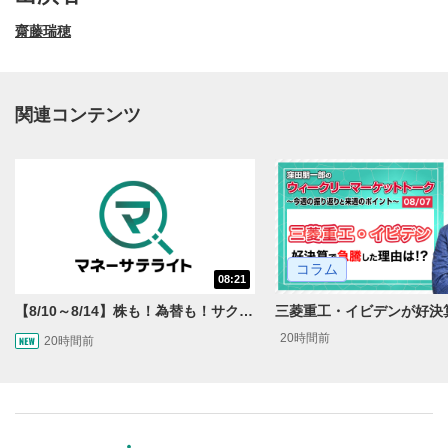
齋藤瑞穂
関連コンテンツ
動画再生エリア
1
コラム
08:21
動画再生エリアをクリックすると、動画を再生または
一時停止します。
【8/10～8/14】株も！為替も！サクッと！来週のマーケット見通し＜Next View＞
20時間前
20時間前
操作メニュー
2
動画再生エリアにマウスを乗せると表示されます。
再生/一時停止
3
動画を再生または一時停止します。