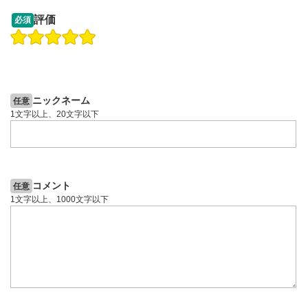
13:33
14:57
評価
必須
操作説明動画
投資情報動画
操作説明動画
2ヶ月前
5日前
投資情報動画
ニックネーム
任意
1文字以上、20文字以下
コメント
任意
1文字以上、1000文字以下