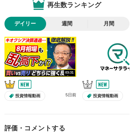
再生数ランキング
10秒戻し/10秒送り
4
10秒、動画を巻き戻し/早送りします。
デイリー
週間
月間
シークバー
5
再生位置を示しています。再生したい位置をクリック
するとその位置から動画が再生されます。
画質/再生速度の設定
6
画質の選択/再生速度の変更ができます。
03:31
音量調整
7
スライダーを上下すると音量が調整できます。
5日前
全画面表示
8
投資情報動画
投資情報動画
動画が全画面で表示されます。再度クリックすると元
のサイズに戻ります。
評価・コメントする