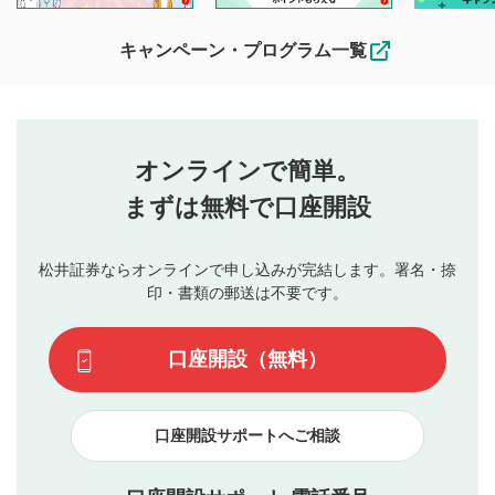
待ちしております。
なお、投稿をもって、本注意事項に同意されたものとみなし
キャンペーン・プログラム一覧
ます。
コメントの内容は、当社の公式な見解や意見ではありま
評価・コメントエリア
1
せん。当社は利用者より投稿された内容について一切の責
星を押下すると1～5段階で評価できます。
任を負いません。利用者ご自身の責任で閲覧および投稿を
オンラインで簡単。
行ってください。
投稿するボタン
2
当社は、利用者同士、もしくは利用者と第三者間のトラ
まずは無料で口座開設
星で評価をすると投稿できます。（お名前とコメント
ブルによって生じた損害に対して一切の責任を負いませ
の入力は任意です）（※コメントは承認制です）
ん。
評価およびコメントは当社にて審査のうえ、掲載となり
松井証券ならオンラインで申し込みが完結します。署名・捺
動画の評価
3
ます。掲載されるまでに日数がかかる場合や掲載されない
印・書類の郵送は不要です。
場合があります。また、審査結果および結果の理由につい
この動画の平均評価が表示されます。（最大評価は5.0
てはお答えできません。各動画コンテンツへの掲載をもっ
です）
口座開設（無料）
て結果のご連絡といたします。ご了承ください。
下記の項目に該当すると判断された投稿内容は、掲載を
見合わせる場合がございます。
口座開設サポートへご相談
本動画コンテンツとは無関係の内容の投稿
他者への誹謗中傷や差別的表現投稿
公序良俗に反する内容の投稿