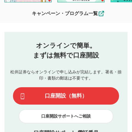
待ちしております。
なお、投稿をもって、本注意事項に同意されたものとみなし
キャンペーン・プログラム一覧
ます。
コメントの内容は、当社の公式な見解や意見ではありま
評価・コメントエリア
1
せん。当社は利用者より投稿された内容について一切の責
星を押下すると1～5段階で評価できます。
任を負いません。利用者ご自身の責任で閲覧および投稿を
オンラインで簡単。
行ってください。
投稿するボタン
2
当社は、利用者同士、もしくは利用者と第三者間のトラ
まずは無料で口座開設
星で評価をすると投稿できます。（お名前とコメント
ブルによって生じた損害に対して一切の責任を負いませ
の入力は任意です）（※コメントは承認制です）
ん。
評価およびコメントは当社にて審査のうえ、掲載となり
松井証券ならオンラインで申し込みが完結します。署名・捺
動画の評価
3
ます。掲載されるまでに日数がかかる場合や掲載されない
印・書類の郵送は不要です。
場合があります。また、審査結果および結果の理由につい
この動画の平均評価が表示されます。（最大評価は5.0
てはお答えできません。各動画コンテンツへの掲載をもっ
です）
口座開設（無料）
て結果のご連絡といたします。ご了承ください。
下記の項目に該当すると判断された投稿内容は、掲載を
見合わせる場合がございます。
口座開設サポートへご相談
本動画コンテンツとは無関係の内容の投稿
他者への誹謗中傷や差別的表現投稿
公序良俗に反する内容の投稿