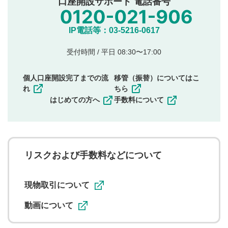
口座開設サポート 電話番号
氏名、住所、電話番号など個人を特定できる情報の
投稿
他のサイトへの誘導や営利目的、広告・宣伝を目
IP電話等：03-5216-0617
的とした投稿
他者の権利（商標、著作権、その他の知的財産
受付時間 / 平日 08:30〜17:00
権）を侵害するような投稿
同一内容の多重投稿
個人口座開設完了までの流
移管（振替）についてはこ
その他当社が不適切と判断した投稿
れ
ちら
一度投稿した評価およびコメントの変更・削除はできま
はじめての方へ
手数料について
せんので、内容をご確認のうえ投稿してください。
利用者は、利用者が投稿したコメントの著作権およびそ
の他の著作権法上の全権利を当社に対して無償で利用する
ことを承諾したものとします。また、利用者は、コメント
に関する著作者人格権を行使しないことに同意します。利
リスクおよび手数料などについて
用者が投稿したコメントは、当社サービスの広告・宣伝、
利用促進の目的で、印刷物・WEBサイト・SNS等に掲載す
ることがあります。
現物取引について
動画について