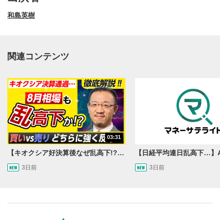
和島英樹
関連コンテンツ
動画再生エリア
1
03:31
動画再生エリアをクリックすると、動画を再生または
一時停止します。
【キオクシア好決算後なぜ乱高下!?】買い材料は自社株買いと株式分割/売りのサインとは…？
3日前
3日前
操作メニュー
2
動画再生エリアにマウスを乗せると表示されます。
再生/一時停止
3
動画を再生または一時停止します。