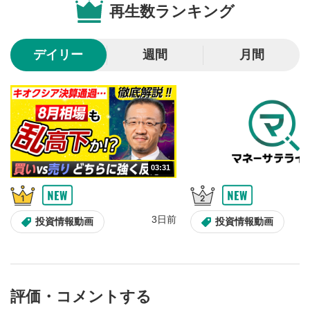
再生数ランキング
10秒戻し/10秒送り
4
10秒、動画を巻き戻し/早送りします。
デイリー
週間
月間
シークバー
5
再生位置を示しています。再生したい位置をクリック
するとその位置から動画が再生されます。
画質/再生速度の設定
6
画質の選択/再生速度の変更ができます。
03:31
音量調整
7
スライダーを上下すると音量が調整できます。
3日前
全画面表示
8
投資情報動画
投資情報動画
動画が全画面で表示されます。再度クリックすると元
のサイズに戻ります。
評価・コメントする