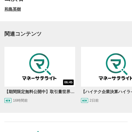
和島英樹
関連コンテンツ
動画再生エリア
1
06:45
動画再生エリアをクリックすると、動画を再生または
一時停止します。
【期間限定無料公開中】取引量世界一の通貨ペアに優位性あり!?ドル/円&ユーロドルのテクニカルを検証！【JINのマンスリーFX戦略】
16時間前
2日前
操作メニュー
2
動画再生エリアにマウスを乗せると表示されます。
再生/一時停止
3
動画を再生または一時停止します。