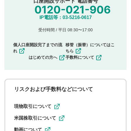
口座開設サポート 電話番号
氏名、住所、電話番号など個人を特定できる情報の
投稿
他のサイトへの誘導や営利目的、広告・宣伝を目
IP電話等：03-5216-0617
的とした投稿
他者の権利（商標、著作権、その他の知的財産
受付時間 / 平日 08:30〜17:00
権）を侵害するような投稿
同一内容の多重投稿
個人口座開設完了までの流
移管（振替）についてはこ
その他当社が不適切と判断した投稿
れ
ちら
一度投稿した評価およびコメントの変更・削除はできま
はじめての方へ
手数料について
せんので、内容をご確認のうえ投稿してください。
利用者は、利用者が投稿したコメントの著作権およびそ
の他の著作権法上の全権利を当社に対して無償で利用する
ことを承諾したものとします。また、利用者は、コメント
に関する著作者人格権を行使しないことに同意します。利
リスクおよび手数料などについて
用者が投稿したコメントは、当社サービスの広告・宣伝、
利用促進の目的で、印刷物・WEBサイト・SNS等に掲載す
ることがあります。
現物取引について
米国株取引について
動画について