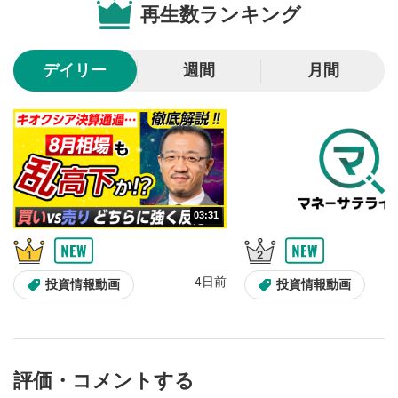
再生数ランキング
10秒戻し/10秒送り
4
10秒、動画を巻き戻し/早送りします。
デイリー
週間
月間
シークバー
5
再生位置を示しています。再生したい位置をクリック
するとその位置から動画が再生されます。
画質/再生速度の設定
6
画質の選択/再生速度の変更ができます。
03:31
音量調整
7
スライダーを上下すると音量が調整できます。
4日前
全画面表示
8
投資情報動画
投資情報動画
動画が全画面で表示されます。再度クリックすると元
のサイズに戻ります。
評価・コメントする