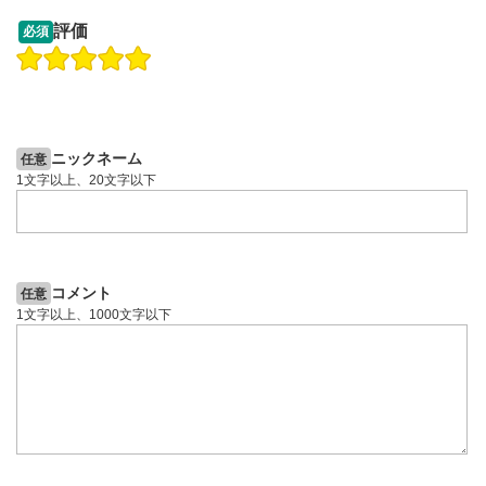
09:12
14:57
評価
必須
操作説明動画
操作説明動画
2ヶ月前
7日前
投資情報動画
投資情報動画
ニックネーム
任意
1文字以上、20文字以下
コメント
任意
1文字以上、1000文字以下