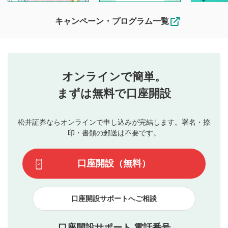
待ちしております。
なお、投稿をもって、本注意事項に同意されたものとみなし
キャンペーン・プログラム一覧
ます。
コメントの内容は、当社の公式な見解や意見ではありま
評価・コメントエリア
1
せん。当社は利用者より投稿された内容について一切の責
星を押下すると1～5段階で評価できます。
任を負いません。利用者ご自身の責任で閲覧および投稿を
オンラインで簡単。
行ってください。
投稿するボタン
2
当社は、利用者同士、もしくは利用者と第三者間のトラ
まずは無料で口座開設
星で評価をすると投稿できます。（お名前とコメント
ブルによって生じた損害に対して一切の責任を負いませ
の入力は任意です）（※コメントは承認制です）
ん。
評価およびコメントは当社にて審査のうえ、掲載となり
松井証券ならオンラインで申し込みが完結します。署名・捺
動画の評価
3
ます。掲載されるまでに日数がかかる場合や掲載されない
印・書類の郵送は不要です。
場合があります。また、審査結果および結果の理由につい
この動画の平均評価が表示されます。（最大評価は5.0
てはお答えできません。各動画コンテンツへの掲載をもっ
です）
口座開設（無料）
て結果のご連絡といたします。ご了承ください。
下記の項目に該当すると判断された投稿内容は、掲載を
見合わせる場合がございます。
口座開設サポートへご相談
本動画コンテンツとは無関係の内容の投稿
他者への誹謗中傷や差別的表現投稿
公序良俗に反する内容の投稿
口座開設サポート 電話番号