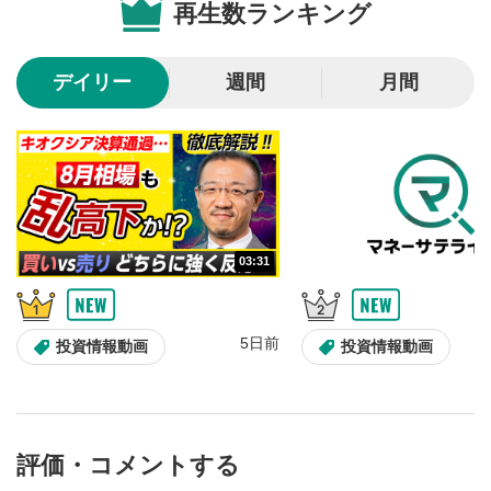
再生数ランキング
10秒戻し/10秒送り
4
10秒、動画を巻き戻し/早送りします。
デイリー
週間
月間
シークバー
5
再生位置を示しています。再生したい位置をクリック
するとその位置から動画が再生されます。
画質/再生速度の設定
6
画質の選択/再生速度の変更ができます。
03:31
音量調整
7
スライダーを上下すると音量が調整できます。
5日前
全画面表示
8
投資情報動画
投資情報動画
動画が全画面で表示されます。再度クリックすると元
のサイズに戻ります。
評価・コメントする