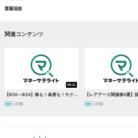
齋藤瑞穂
関連コンテンツ
動画再生エリア
1
08:21
動画再生エリアをクリックすると、動画を再生または
一時停止します。
【8/10～8/14】株も！為替も！サクッと！来週のマーケット見通し＜Next View＞
1日前
1日前
操作メニュー
2
動画再生エリアにマウスを乗せると表示されます。
再生/一時停止
3
動画を再生または一時停止します。