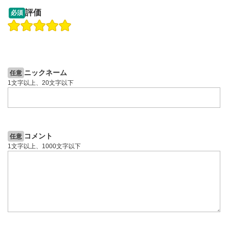
13:33
14:57
評価
必須
操作説明動画
投資情報動画
操作説明動画
2ヶ月前
5日前
投資情報動画
ニックネーム
任意
1文字以上、20文字以下
コメント
任意
1文字以上、1000文字以下