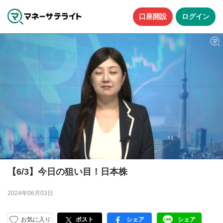
口座開設
ログイン
【6/3】今日の狙い目！日本株
2024年06月03日
お気に入り
ポスト
シェア
シェア
facebook
LINE