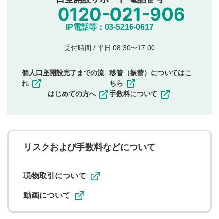
氏名、住所、電話番号など個人を特定できる情報の
投稿
他のサイトへの誘導や営利目的、広告・宣伝を目
IP電話等：03-5216-0617
的とした投稿
他者の権利（商標、著作権、その他の知的財産
受付時間 / 平日 08:30〜17:00
権）を侵害するような投稿
同一内容の多重投稿
個人口座開設完了までの流
移管（振替）についてはこ
その他当社が不適切と判断した投稿
れ
ちら
一度投稿した評価およびコメントの変更・削除はできま
はじめての方へ
手数料について
せんので、内容をご確認のうえ投稿してください。
利用者は、利用者が投稿したコメントの著作権およびそ
の他の著作権法上の全権利を当社に対して無償で利用する
ことを承諾したものとします。また、利用者は、コメント
に関する著作者人格権を行使しないことに同意します。利
リスクおよび手数料などについて
用者が投稿したコメントは、当社サービスの広告・宣伝、
利用促進の目的で、印刷物・WEBサイト・SNS等に掲載す
ることがあります。
現物取引について
動画について