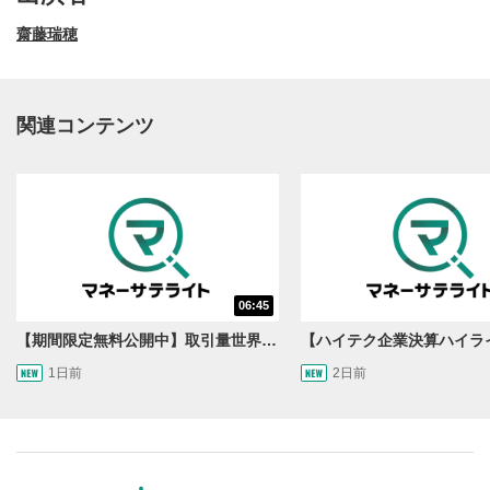
齋藤瑞穂
関連コンテンツ
動画再生エリア
1
06:45
動画再生エリアをクリックすると、動画を再生または
一時停止します。
【期間限定無料公開中】取引量世界一の通貨ペアに優位性あり!?ドル/円&ユーロドルのテクニカルを検証！【JINのマンスリーFX戦略】
1日前
2日前
操作メニュー
2
動画再生エリアにマウスを乗せると表示されます。
再生/一時停止
3
動画を再生または一時停止します。