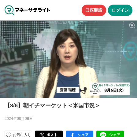
口座開設
ログイン
【8/6】朝イチマーケット＜米国市況＞
2024年08月06日
お気に入り
ポスト
シェア
シェア
facebook
LINE