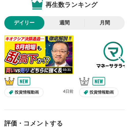
再生数ランキング
10秒戻し/10秒送り
4
10秒、動画を巻き戻し/早送りします。
デイリー
週間
月間
シークバー
5
再生位置を示しています。再生したい位置をクリック
するとその位置から動画が再生されます。
画質/再生速度の設定
6
画質の選択/再生速度の変更ができます。
03:31
音量調整
7
スライダーを上下すると音量が調整できます。
4日前
全画面表示
8
投資情報動画
投資情報動画
動画が全画面で表示されます。再度クリックすると元
のサイズに戻ります。
評価・コメントする