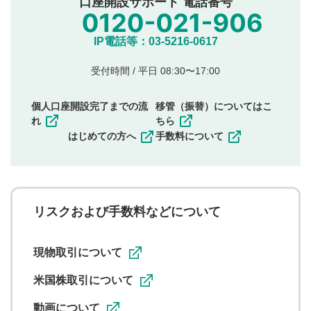
口座開設サポート 電話番号
氏名、住所、電話番号など個人を特定できる情報の
投稿
他のサイトへの誘導や営利目的、広告・宣伝を目
IP電話等：03-5216-0617
的とした投稿
他者の権利（商標、著作権、その他の知的財産
受付時間 / 平日 08:30〜17:00
権）を侵害するような投稿
同一内容の多重投稿
個人口座開設完了までの流
移管（振替）についてはこ
その他当社が不適切と判断した投稿
れ
ちら
一度投稿した評価およびコメントの変更・削除はできま
はじめての方へ
手数料について
せんので、内容をご確認のうえ投稿してください。
利用者は、利用者が投稿したコメントの著作権およびそ
の他の著作権法上の全権利を当社に対して無償で利用する
ことを承諾したものとします。また、利用者は、コメント
に関する著作者人格権を行使しないことに同意します。利
リスクおよび手数料などについて
用者が投稿したコメントは、当社サービスの広告・宣伝、
利用促進の目的で、印刷物・WEBサイト・SNS等に掲載す
ることがあります。
現物取引について
米国株取引について
動画について