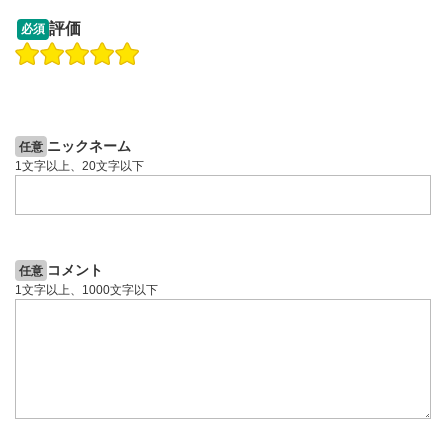
13:33
14:57
評価
必須
操作説明動画
投資情報動画
操作説明動画
2ヶ月前
4日前
投資情報動画
ニックネーム
任意
1文字以上、20文字以下
コメント
任意
1文字以上、1000文字以下