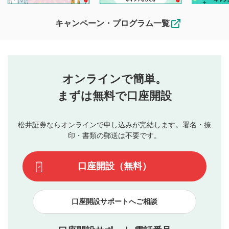
待ちしております。
なお、投稿をもって、本注意事項に同意されたものとみなし
キャンペーン・プログラム一覧
ます。
コメントの内容は、当社の公式な見解や意見ではありま
評価・コメントエリア
1
せん。当社は利用者より投稿された内容について一切の責
星を押下すると1～5段階で評価できます。
任を負いません。利用者ご自身の責任で閲覧および投稿を
オンラインで簡単。
行ってください。
投稿するボタン
2
当社は、利用者同士、もしくは利用者と第三者間のトラ
まずは無料で口座開設
星で評価をすると投稿できます。（お名前とコメント
ブルによって生じた損害に対して一切の責任を負いませ
の入力は任意です）（※コメントは承認制です）
ん。
評価およびコメントは当社にて審査のうえ、掲載となり
松井証券ならオンラインで申し込みが完結します。署名・捺
動画の評価
3
ます。掲載されるまでに日数がかかる場合や掲載されない
印・書類の郵送は不要です。
場合があります。また、審査結果および結果の理由につい
この動画の平均評価が表示されます。（最大評価は5.0
てはお答えできません。各動画コンテンツへの掲載をもっ
です）
口座開設（無料）
て結果のご連絡といたします。ご了承ください。
下記の項目に該当すると判断された投稿内容は、掲載を
見合わせる場合がございます。
口座開設サポートへご相談
本動画コンテンツとは無関係の内容の投稿
他者への誹謗中傷や差別的表現投稿
公序良俗に反する内容の投稿