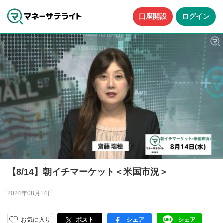
口座開設
ログイン
【8/14】朝イチマーケット＜米国市況＞
2024年08月14日
お気に入り
ポスト
シェア
シェア
facebook
LINE