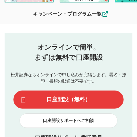
待ちしております。
なお、投稿をもって、本注意事項に同意されたものとみなし
キャンペーン・プログラム一覧
ます。
コメントの内容は、当社の公式な見解や意見ではありま
評価・コメントエリア
1
せん。当社は利用者より投稿された内容について一切の責
星を押下すると1～5段階で評価できます。
任を負いません。利用者ご自身の責任で閲覧および投稿を
オンラインで簡単。
行ってください。
投稿するボタン
2
当社は、利用者同士、もしくは利用者と第三者間のトラ
まずは無料で口座開設
星で評価をすると投稿できます。（お名前とコメント
ブルによって生じた損害に対して一切の責任を負いませ
の入力は任意です）（※コメントは承認制です）
ん。
評価およびコメントは当社にて審査のうえ、掲載となり
松井証券ならオンラインで申し込みが完結します。署名・捺
動画の評価
3
ます。掲載されるまでに日数がかかる場合や掲載されない
印・書類の郵送は不要です。
場合があります。また、審査結果および結果の理由につい
この動画の平均評価が表示されます。（最大評価は5.0
てはお答えできません。各動画コンテンツへの掲載をもっ
です）
口座開設（無料）
て結果のご連絡といたします。ご了承ください。
下記の項目に該当すると判断された投稿内容は、掲載を
見合わせる場合がございます。
口座開設サポートへご相談
本動画コンテンツとは無関係の内容の投稿
他者への誹謗中傷や差別的表現投稿
公序良俗に反する内容の投稿