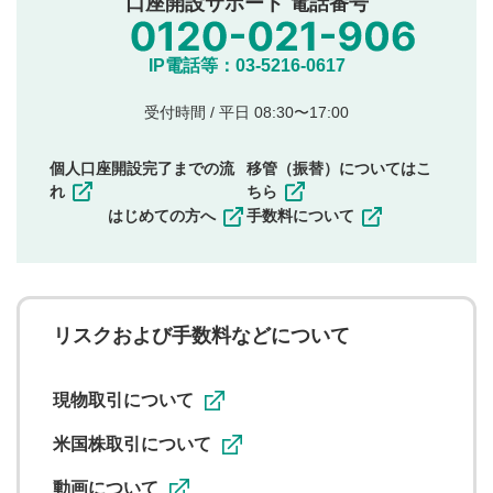
口座開設サポート 電話番号
氏名、住所、電話番号など個人を特定できる情報の
投稿
他のサイトへの誘導や営利目的、広告・宣伝を目
IP電話等：03-5216-0617
的とした投稿
他者の権利（商標、著作権、その他の知的財産
受付時間 / 平日 08:30〜17:00
権）を侵害するような投稿
同一内容の多重投稿
個人口座開設完了までの流
移管（振替）についてはこ
その他当社が不適切と判断した投稿
れ
ちら
一度投稿した評価およびコメントの変更・削除はできま
はじめての方へ
手数料について
せんので、内容をご確認のうえ投稿してください。
利用者は、利用者が投稿したコメントの著作権およびそ
の他の著作権法上の全権利を当社に対して無償で利用する
ことを承諾したものとします。また、利用者は、コメント
に関する著作者人格権を行使しないことに同意します。利
リスクおよび手数料などについて
用者が投稿したコメントは、当社サービスの広告・宣伝、
利用促進の目的で、印刷物・WEBサイト・SNS等に掲載す
ることがあります。
現物取引について
米国株取引について
動画について