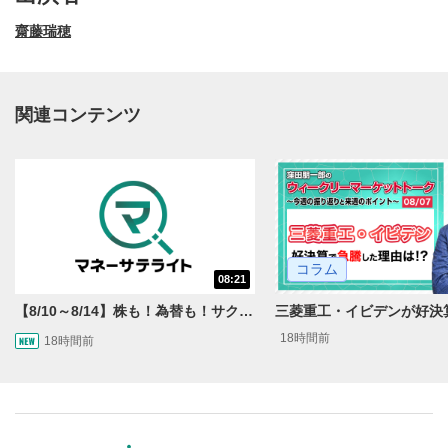
齋藤瑞穂
関連コンテンツ
動画再生エリア
1
コラム
08:21
動画再生エリアをクリックすると、動画を再生または
一時停止します。
【8/10～8/14】株も！為替も！サクッと！来週のマーケット見通し＜Next View＞
18時間前
18時間前
操作メニュー
2
動画再生エリアにマウスを乗せると表示されます。
再生/一時停止
3
動画を再生または一時停止します。