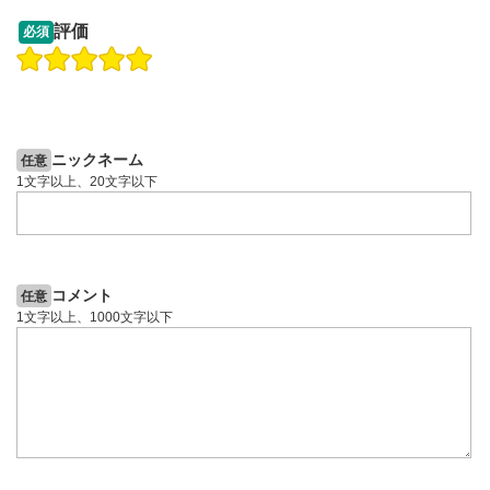
13:33
14:57
評価
必須
操作説明動画
投資情報動画
操作説明動画
2ヶ月前
5日前
投資情報動画
ニックネーム
任意
1文字以上、20文字以下
コメント
任意
1文字以上、1000文字以下