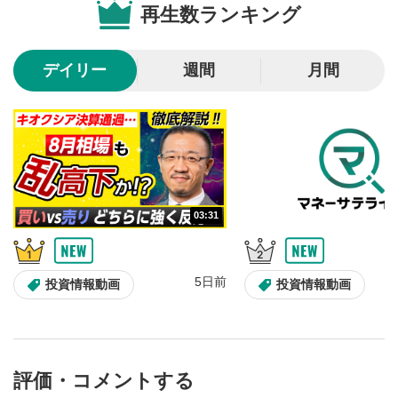
再生数ランキング
10秒戻し/10秒送り
4
10秒、動画を巻き戻し/早送りします。
デイリー
週間
月間
シークバー
5
再生位置を示しています。再生したい位置をクリック
するとその位置から動画が再生されます。
画質/再生速度の設定
6
画質の選択/再生速度の変更ができます。
03:31
音量調整
7
スライダーを上下すると音量が調整できます。
5日前
全画面表示
8
投資情報動画
投資情報動画
動画が全画面で表示されます。再度クリックすると元
のサイズに戻ります。
評価・コメントする