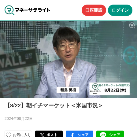
口座開設
ログイン
【8/22】朝イチマーケット＜米国市況＞
2024年08月22日
お気に入り
ポスト
シェア
シェア
facebook
LINE