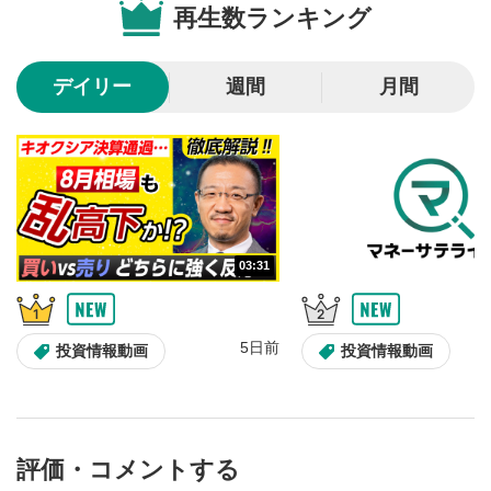
再生数ランキング
10秒戻し/10秒送り
4
10秒、動画を巻き戻し/早送りします。
デイリー
週間
月間
シークバー
5
再生位置を示しています。再生したい位置をクリック
するとその位置から動画が再生されます。
画質/再生速度の設定
6
画質の選択/再生速度の変更ができます。
03:31
音量調整
7
スライダーを上下すると音量が調整できます。
5日前
全画面表示
8
投資情報動画
投資情報動画
動画が全画面で表示されます。再度クリックすると元
のサイズに戻ります。
評価・コメントする