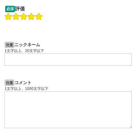
13:33
14:57
評価
必須
操作説明動画
投資情報動画
操作説明動画
2ヶ月前
5日前
投資情報動画
ニックネーム
任意
1文字以上、20文字以下
コメント
任意
1文字以上、1000文字以下