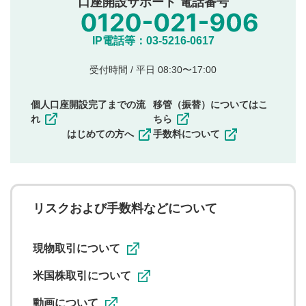
口座開設サポート 電話番号
氏名、住所、電話番号など個人を特定できる情報の
投稿
他のサイトへの誘導や営利目的、広告・宣伝を目
IP電話等：03-5216-0617
的とした投稿
他者の権利（商標、著作権、その他の知的財産
受付時間 / 平日 08:30〜17:00
権）を侵害するような投稿
同一内容の多重投稿
個人口座開設完了までの流
移管（振替）についてはこ
その他当社が不適切と判断した投稿
れ
ちら
一度投稿した評価およびコメントの変更・削除はできま
はじめての方へ
手数料について
せんので、内容をご確認のうえ投稿してください。
利用者は、利用者が投稿したコメントの著作権およびそ
の他の著作権法上の全権利を当社に対して無償で利用する
ことを承諾したものとします。また、利用者は、コメント
に関する著作者人格権を行使しないことに同意します。利
リスクおよび手数料などについて
用者が投稿したコメントは、当社サービスの広告・宣伝、
利用促進の目的で、印刷物・WEBサイト・SNS等に掲載す
ることがあります。
現物取引について
米国株取引について
動画について