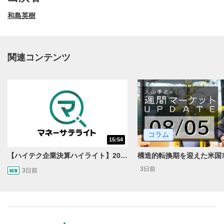
和島英樹
関連コンテンツ
動画再生エリア
1
コラム
15:54
動画再生エリアをクリックすると、動画を再生または
一時停止します。
【ハイテク企業決算ハイライト】2027年分のメモリに売切れ報道!?＜米国マーケットダイジェスト8/5号＞
3日前
3日前
操作メニュー
2
動画再生エリアにマウスを乗せると表示されます。
再生/一時停止
3
動画を再生または一時停止します。