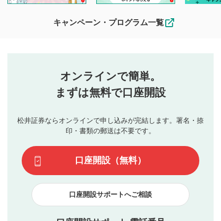
待ちしております。
なお、投稿をもって、本注意事項に同意されたものとみなし
キャンペーン・プログラム一覧
ます。
コメントの内容は、当社の公式な見解や意見ではありま
評価・コメントエリア
1
せん。当社は利用者より投稿された内容について一切の責
星を押下すると1～5段階で評価できます。
任を負いません。利用者ご自身の責任で閲覧および投稿を
オンラインで簡単。
行ってください。
投稿するボタン
2
当社は、利用者同士、もしくは利用者と第三者間のトラ
まずは無料で口座開設
星で評価をすると投稿できます。（お名前とコメント
ブルによって生じた損害に対して一切の責任を負いませ
の入力は任意です）（※コメントは承認制です）
ん。
評価およびコメントは当社にて審査のうえ、掲載となり
松井証券ならオンラインで申し込みが完結します。署名・捺
動画の評価
3
ます。掲載されるまでに日数がかかる場合や掲載されない
印・書類の郵送は不要です。
場合があります。また、審査結果および結果の理由につい
この動画の平均評価が表示されます。（最大評価は5.0
てはお答えできません。各動画コンテンツへの掲載をもっ
です）
口座開設（無料）
て結果のご連絡といたします。ご了承ください。
下記の項目に該当すると判断された投稿内容は、掲載を
見合わせる場合がございます。
口座開設サポートへご相談
本動画コンテンツとは無関係の内容の投稿
他者への誹謗中傷や差別的表現投稿
公序良俗に反する内容の投稿