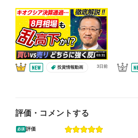
10秒戻
4
10秒、動画
シーク
5
再生位置を
置をクリッ
再生されま
画質/
6
03:31
画質の選択
3日前
投資情報動画
音量調
7
スライダー
ます。
全画面
8
評価・コメントする
動画が全画
ックすると
評価
必須
09:12
14:57