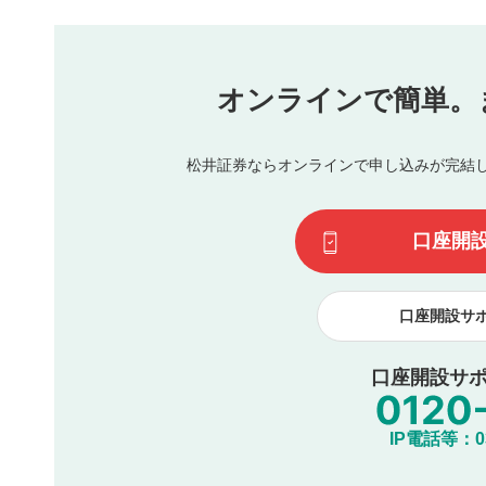
本動画コンテンツとは無関係の内容の投稿
他者への誹謗中傷や差別的表現投稿
公序良俗に反する内容の投稿
氏名、住所、電話番号など個人を特定できる情報の
オンラインで簡単。
閉
他のサイトへの誘導や営利目的、広告・宣伝を目的
他者の権利（商標、著作権、その他の知的財産権）
同一内容の多重投稿
松井証券ならオンラインで申し込みが完結
その他当社が不適切と判断した投稿
一度投稿した評価およびコメントの変更・削除はできませ
利用者は、利用者が投稿したコメントの著作権およびその
口座開
諾したものとします。また、利用者は、コメントに関する
コメントは、当社サービスの広告・宣伝、利用促進の目的で
口座開設サ
口座開設サポ
IP電話等：03-