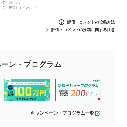
いでください。
うえ、投稿してください。
評価・コメントの投稿方法
評価・コメントの投稿に関する注意
ントの投稿方法
の
投稿に関する注意
目的として、各動画コンテンツに、評価およびコメントの投稿が
評価・コメントエリア
1
び投稿を行うものとしてください。
ペーン・
プログラム
星を押下すると1～5段階で評価できま
ちしております。
す。
す。
投稿するボタン
2
ん。当社は利用者より投稿された内容について一切の責任を負い
ださい。
星で評価をすると投稿できます。（お名
ルによって生じた損害に対して一切の責任を負いません。
前とコメントの入力は任意です）（※コメ
す。掲載されるまでに日数がかかる場合や掲載されない場合があ
ントは承認制です）
えできません。各動画コンテンツへの掲載をもって結果のご連絡
キャンペーン・プログラム一覧
動画の評価
3
合わせる場合がございます。
この動画の平均評価が表示されます。