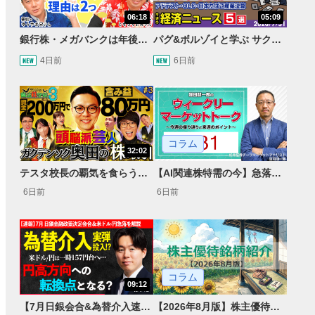
06:18
05:09
銀行株・メガバンクは年後半も強いのか〈株のお兄さんにこっそり聞いてみよう！第2話〉
パグ&ボルゾイと学ぶ サクッとマーケット解説#111
4日前
6日前
コラム
32:02
テスタ校長の覇気を食らう！ガクテンソク奥田 松井証券 ～テスタの魔法株学校Part3～ #3
【AI関連株特需の今】急落局面と決算による急騰、31日の急反発
6日前
6日前
コラム
09:12
【7月日銀会合&為替介入速報】一時 米ドル/円157円台へ…円高方向への転換点となるか＜速報・展望＞
【2026年8月版】株主優待銘柄紹介