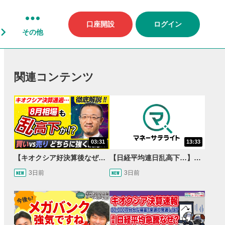
口座開設
ログイン
その他
関連コンテンツ
03:31
13:33
【キオクシア好決算後なぜ乱高下!?】買い材料は自社株買いと株式分割/売りのサインとは…？
【日経平均連日乱高下…】AI株に異変⁉海外ファンド「大量売却」！AI料金値下げでNECに追い風！NTTも需給改善か＜店内信用残ランキング＞
3日前
3日前