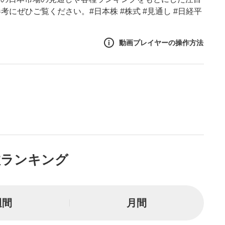
にぜひご覧ください。#日本株 #株式 #見通し #日経平
動画プレイヤーの操作方法
作方法
生エリア
リアをクリックすると、動画
は一時停止します。
ニュー
数ランキング
リアにマウスを乗せると表示
一時停止
週間
月間
または一時停止します。