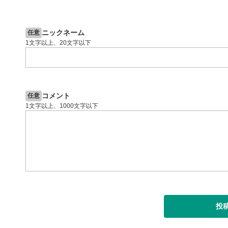
2ヶ月前
閉じる
操作説明動画
6日前
投資情報動画
ニックネーム
任意
1文字以上、20文字以下
コメント
任意
1文字以上、1000文字以下
投