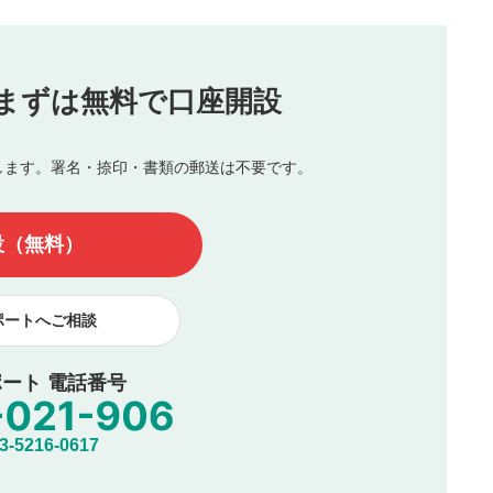
（最大評価は5.0です）
投稿
まずは無料で口座開設
じる
とした投稿
を侵害するような投稿
します。署名・捺印・書類の郵送は不要です。
んので、内容をご確認のうえ投稿してください。
他の著作権法上の全権利を当社に対して無償で利用することを承
設（無料）
著作者人格権を行使しないことに同意します。利用者が投稿した
、印刷物・WEBサイト・SNS等に掲載することがあります。
ポートへご相談
ート 電話番号
5216-0617