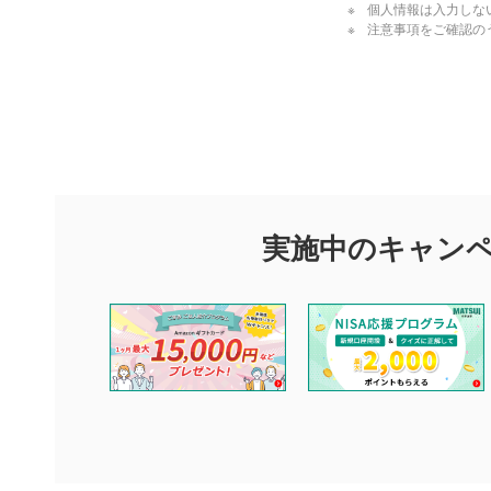
個人情報は入力しな
注意事項をご確認の
評価・コメ
評価・コメント
マネーサテライトでは利用者同士の情報交換・情報収集などを
できます。利用者は以下の注意事項をご理解のうえ、閲覧およ
実施中のキャン
他の利用者が動画を視聴される際の参考になるコメントをお待
なお、投稿をもって、本注意事項に同意されたものとみなしま
コメントの内容は、当社の公式な見解や意見ではありませ
ません。利用者ご自身の責任で閲覧および投稿を行ってく
当社は、利用者同士、もしくは利用者と第三者間のトラブ
評価およびコメントは当社にて審査のうえ、掲載となりま
ります。また、審査結果および結果の理由についてはお答
といたします。ご了承ください。
下記の項目に該当すると判断された投稿内容は、掲載を見