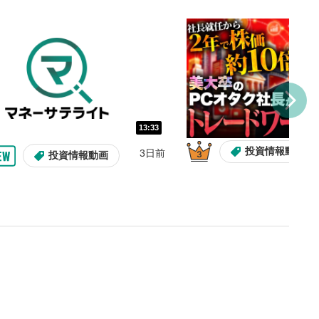
し/10秒送り
を巻き戻し/早送りします。
バー
示しています。再生したい位
クするとその位置から動画が
す。
再生速度の設定
13:33
/再生速度の変更ができます。
投資情報動画
3日前
投資情報動画
整
を上下すると音量が調整でき
表示
面で表示されます。再度クリ
元のサイズに戻ります。
13:33
10:29