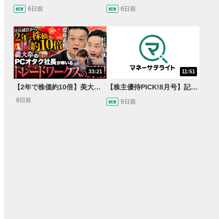
6日前
6日前
33:21
11:51
【2年で株価約10倍】美大卒の元バンドマン社長が率いるビル・ゲイツも驚いたトレードワークスとは【Presented by トレードワークス】
【株主優待PICK!8月号】記念優待特集！＆オトクに買い物割引券優待をご紹介します！
8日前
8日前