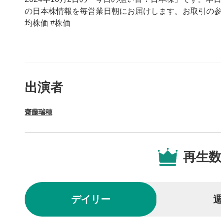
の日本株情報を毎営業日朝にお届けします。お取引の参考
均株価 #株価
動画プレイヤーの操
出演者
動画再
1
齋藤瑞穂
動画再生エ
を再生また
操作メ
2
再生
動画再生エ
されます。
再生/
3
デイリー
動画を再生