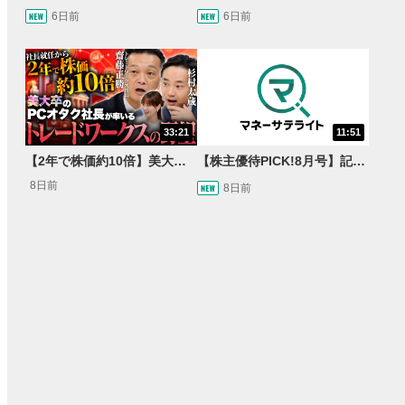
6日前
6日前
33:21
11:51
【2年で株価約10倍】美大卒の元バンドマン社長が率いるビル・ゲイツも驚いたトレードワークスとは【Presented by トレードワークス】
【株主優待PICK!8月号】記念優待特集！＆オトクに買い物割引券優待をご紹介します！
8日前
8日前