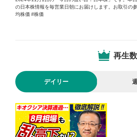
の日本株情報を毎営業日朝にお届けします。お取引の参考
均株価 #株価
動画プレイヤーの操
再生
動画再
1
動画再生エ
を再生また
デイリー
操作メ
2
動画再生エ
されます。
再生/
3
動画を再生