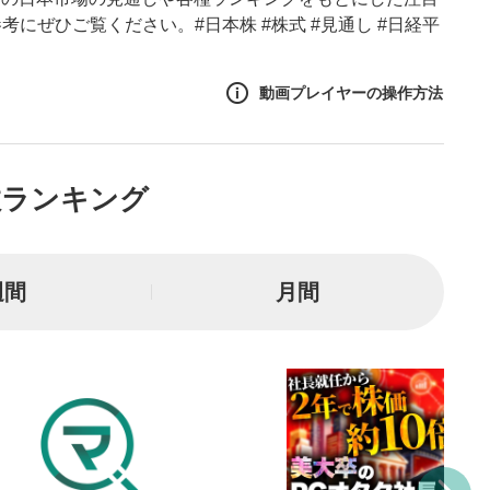
にぜひご覧ください。#日本株 #株式 #見通し #日経平
動画プレイヤーの操作方法
作方法
数ランキング
生エリア
リアをクリックすると、動画
は一時停止します。
週間
月間
ニュー
リアにマウスを乗せると表示
一時停止
または一時停止します。