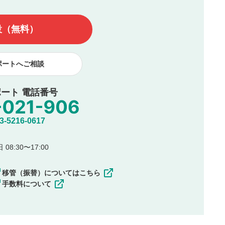
んので、内容をご確認のうえ投稿してください。
他の著作権法上の全権利を当社に対して無償で利用することを承
設（無料）
著作者人格権を行使しないことに同意します。利用者が投稿した
、印刷物・WEBサイト・SNS等に掲載することがあります。
ポートへご相談
ート 電話番号
5216-0617
08:30〜17:00
移管（振替）についてはこちら
手数料について