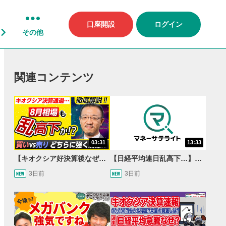
口座開設
ログイン
その他
関連コンテンツ
03:31
13:33
【キオクシア好決算後なぜ乱高下!?】買い材料は自社株買いと株式分割/売りのサインとは…？
【日経平均連日乱高下…】AI株に異変⁉海外ファンド「大量売却」！AI料金値下げでNECに追い風！NTTも需給改善か＜店内信用残ランキング＞
3日前
3日前