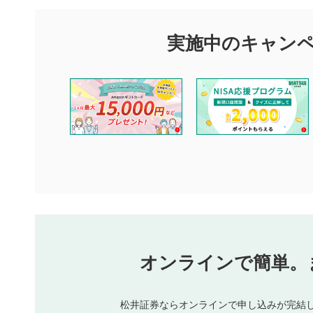
マネーサテライトでは利用者同士の情報交換・情報収集などを
できます。利用者は以下の注意事項をご理解のうえ、閲覧およ
実施中のキャン
他の利用者が動画を視聴される際の参考になるコメントをお待
なお、投稿をもって、本注意事項に同意されたものとみなしま
コメントの内容は、当社の公式な見解や意見ではありませ
ません。利用者ご自身の責任で閲覧および投稿を行ってく
当社は、利用者同士、もしくは利用者と第三者間のトラブ
評価およびコメントは当社にて審査のうえ、掲載となりま
ります。また、審査結果および結果の理由についてはお答
といたします。ご了承ください。
下記の項目に該当すると判断された投稿内容は、掲載を見
本動画コンテンツとは無関係の内容の投稿
他者への誹謗中傷や差別的表現投稿
公序良俗に反する内容の投稿
氏名、住所、電話番号など個人を特定できる情報の
オンラインで簡単。
閉
他のサイトへの誘導や営利目的、広告・宣伝を目的
他者の権利（商標、著作権、その他の知的財産権）
同一内容の多重投稿
松井証券ならオンラインで申し込みが完結
その他当社が不適切と判断した投稿