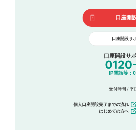
一度投稿した評価およびコメントの変更・削除はできませ
利用者は、利用者が投稿したコメントの著作権およびその
口座開
諾したものとします。また、利用者は、コメントに関する
コメントは、当社サービスの広告・宣伝、利用促進の目的で
口座開設サ
口座開設サポ
IP電話等：03-
受付時間 / 平日 
個人口座開設完了までの流れ
はじめての方へ