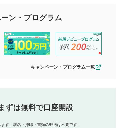
目的として、各動画コンテンツに、評価およびコメントの投稿が
評価・コメントエリア
1
び投稿を行うものとしてください。
ペーン・
プログラム
星を押下すると1～5段階で評価できま
ちしております。
す。
す。
投稿するボタン
2
ん。当社は利用者より投稿された内容について一切の責任を負い
ださい。
星で評価をすると投稿できます。（お名
ルによって生じた損害に対して一切の責任を負いません。
前とコメントの入力は任意です）（※コメ
す。掲載されるまでに日数がかかる場合や掲載されない場合があ
ントは承認制です）
えできません。各動画コンテンツへの掲載をもって結果のご連絡
キャンペーン・プログラム一覧
動画の評価
3
合わせる場合がございます。
この動画の平均評価が表示されます。
（最大評価は5.0です）
投稿
まずは無料で口座開設
じる
とした投稿
を侵害するような投稿
します。署名・捺印・書類の郵送は不要です。