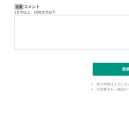
閉じる
コメント
任意
1文字以上、1000文字以下
投
個人情報は入力しな
注意事項をご確認の
評価・コメ
評価・コメント