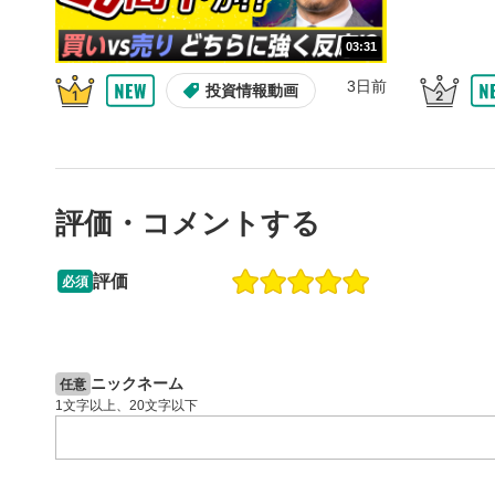
10秒戻
4
10秒、動画
03:31
シーク
5
3日前
投資情報動画
再生位置を
置をクリッ
再生されま
画質/
6
評価・コメントする
画質の選択
音量調
7
評価
必須
スライダー
09:12
14:57
ます。
2ヶ月前
操作説明動画
6日前
投資情報動画
全画面
8
ニックネーム
任意
動画が全画
1文字以上、20文字以下
ックすると