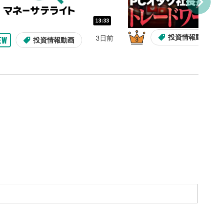
し/10秒送り
を巻き戻し/早送りします。
13:33
バー
投資情報動画
3日前
投資情報動画
示しています。再生したい位
クするとその位置から動画が
す。
再生速度の設定
/再生速度の変更ができます。
整
を上下すると音量が調整でき
13:33
10:29
2ヶ月前
操作説明動画
操作説明動画
操作説明動画
3日前
投資情報動画
表示
面で表示されます。再度クリ
元のサイズに戻ります。