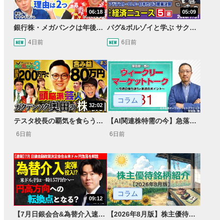
06:18
05:09
銀行株・メガバンクは年後半も強いのか〈株のお兄さんにこっそり聞いてみよう！第2話〉
パグ&ボルゾイと学ぶ サクッとマーケット解説#111
4日前
6日前
コラム
32:02
テスタ校長の覇気を食らう！ガクテンソク奥田 松井証券 ～テスタの魔法株学校Part3～ #3
【AI関連株特需の今】急落局面と決算による急騰、31日の急反発
6日前
6日前
コラム
09:12
【7月日銀会合&為替介入速報】一時 米ドル/円157円台へ…円高方向への転換点となるか＜速報・展望＞
【2026年8月版】株主優待銘柄紹介