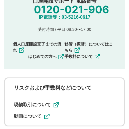
口座開設サポート 電話番号
氏名、住所、電話番号など個人を特定できる情報の
投稿
他のサイトへの誘導や営利目的、広告・宣伝を目
IP電話等：03-5216-0617
的とした投稿
他者の権利（商標、著作権、その他の知的財産
受付時間 / 平日 08:30〜17:00
権）を侵害するような投稿
同一内容の多重投稿
個人口座開設完了までの流
移管（振替）についてはこ
その他当社が不適切と判断した投稿
れ
ちら
一度投稿した評価およびコメントの変更・削除はできま
はじめての方へ
手数料について
せんので、内容をご確認のうえ投稿してください。
利用者は、利用者が投稿したコメントの著作権およびそ
の他の著作権法上の全権利を当社に対して無償で利用する
ことを承諾したものとします。また、利用者は、コメント
に関する著作者人格権を行使しないことに同意します。利
リスクおよび手数料などについて
用者が投稿したコメントは、当社サービスの広告・宣伝、
利用促進の目的で、印刷物・WEBサイト・SNS等に掲載す
ることがあります。
現物取引について
動画について