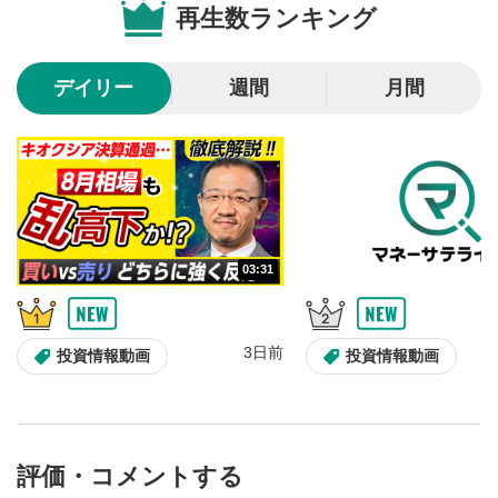
再生数ランキング
10秒戻し/10秒送り
4
10秒、動画を巻き戻し/早送りします。
デイリー
週間
月間
シークバー
5
再生位置を示しています。再生したい位置をクリック
するとその位置から動画が再生されます。
画質/再生速度の設定
6
画質の選択/再生速度の変更ができます。
03:31
音量調整
7
スライダーを上下すると音量が調整できます。
3日前
全画面表示
8
投資情報動画
投資情報動画
動画が全画面で表示されます。再度クリックすると元
のサイズに戻ります。
評価・コメントする