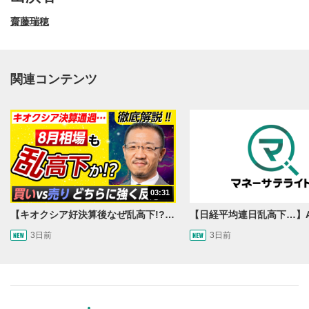
齋藤瑞穂
関連コンテンツ
動画再生エリア
1
03:31
動画再生エリアをクリックすると、動画を再生または
一時停止します。
【キオクシア好決算後なぜ乱高下!?】買い材料は自社株買いと株式分割/売りのサインとは…？
3日前
3日前
操作メニュー
2
動画再生エリアにマウスを乗せると表示されます。
再生/一時停止
3
動画を再生または一時停止します。