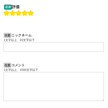
09:12
14:57
評価
必須
操作説明動画
操作説明動画
2ヶ月前
6日前
投資情報動画
投資情報動画
ニックネーム
任意
1文字以上、20文字以下
コメント
任意
1文字以上、1000文字以下