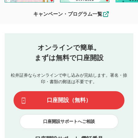
待ちしております。
なお、投稿をもって、本注意事項に同意されたものとみなし
キャンペーン・プログラム一覧
ます。
コメントの内容は、当社の公式な見解や意見ではありま
評価・コメントエリア
1
せん。当社は利用者より投稿された内容について一切の責
星を押下すると1～5段階で評価できます。
任を負いません。利用者ご自身の責任で閲覧および投稿を
オンラインで簡単。
行ってください。
投稿するボタン
2
当社は、利用者同士、もしくは利用者と第三者間のトラ
まずは無料で口座開設
星で評価をすると投稿できます。（お名前とコメント
ブルによって生じた損害に対して一切の責任を負いませ
の入力は任意です）（※コメントは承認制です）
ん。
評価およびコメントは当社にて審査のうえ、掲載となり
松井証券ならオンラインで申し込みが完結します。署名・捺
動画の評価
3
ます。掲載されるまでに日数がかかる場合や掲載されない
印・書類の郵送は不要です。
場合があります。また、審査結果および結果の理由につい
この動画の平均評価が表示されます。（最大評価は5.0
てはお答えできません。各動画コンテンツへの掲載をもっ
です）
口座開設（無料）
て結果のご連絡といたします。ご了承ください。
下記の項目に該当すると判断された投稿内容は、掲載を
見合わせる場合がございます。
口座開設サポートへご相談
本動画コンテンツとは無関係の内容の投稿
他者への誹謗中傷や差別的表現投稿
公序良俗に反する内容の投稿