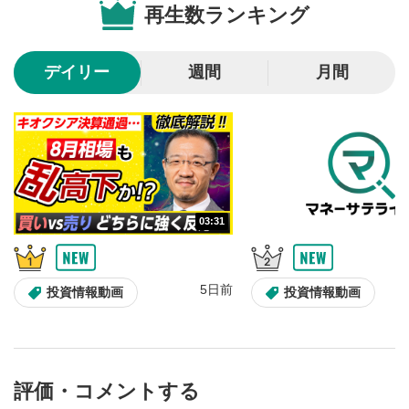
再生数ランキング
10秒戻し/10秒送り
4
10秒、動画を巻き戻し/早送りします。
デイリー
週間
月間
シークバー
5
再生位置を示しています。再生したい位置をクリック
するとその位置から動画が再生されます。
画質/再生速度の設定
6
画質の選択/再生速度の変更ができます。
03:31
音量調整
7
スライダーを上下すると音量が調整できます。
5日前
全画面表示
8
投資情報動画
投資情報動画
動画が全画面で表示されます。再度クリックすると元
のサイズに戻ります。
評価・コメントする