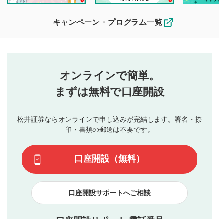
待ちしております。
なお、投稿をもって、本注意事項に同意されたものとみなし
キャンペーン・プログラム一覧
ます。
コメントの内容は、当社の公式な見解や意見ではありま
評価・コメントエリア
1
せん。当社は利用者より投稿された内容について一切の責
星を押下すると1～5段階で評価できます。
任を負いません。利用者ご自身の責任で閲覧および投稿を
オンラインで簡単。
行ってください。
投稿するボタン
2
当社は、利用者同士、もしくは利用者と第三者間のトラ
まずは無料で口座開設
星で評価をすると投稿できます。（お名前とコメント
ブルによって生じた損害に対して一切の責任を負いませ
の入力は任意です）（※コメントは承認制です）
ん。
評価およびコメントは当社にて審査のうえ、掲載となり
松井証券ならオンラインで申し込みが完結します。署名・捺
動画の評価
3
ます。掲載されるまでに日数がかかる場合や掲載されない
印・書類の郵送は不要です。
場合があります。また、審査結果および結果の理由につい
この動画の平均評価が表示されます。（最大評価は5.0
てはお答えできません。各動画コンテンツへの掲載をもっ
です）
口座開設（無料）
て結果のご連絡といたします。ご了承ください。
下記の項目に該当すると判断された投稿内容は、掲載を
見合わせる場合がございます。
口座開設サポートへご相談
本動画コンテンツとは無関係の内容の投稿
他者への誹謗中傷や差別的表現投稿
公序良俗に反する内容の投稿