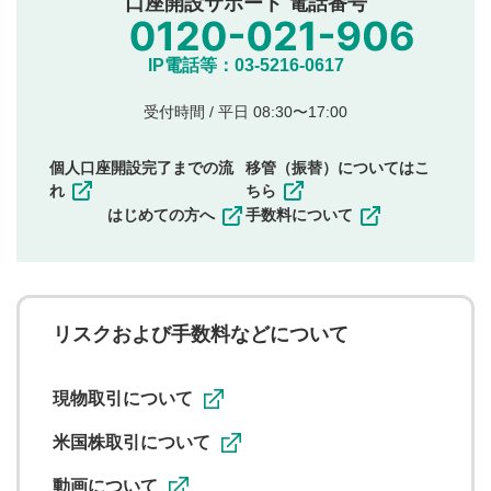
口座開設サポート 電話番号
氏名、住所、電話番号など個人を特定できる情報の
投稿
他のサイトへの誘導や営利目的、広告・宣伝を目
IP電話等：03-5216-0617
的とした投稿
他者の権利（商標、著作権、その他の知的財産
受付時間 / 平日 08:30〜17:00
権）を侵害するような投稿
同一内容の多重投稿
個人口座開設完了までの流
移管（振替）についてはこ
その他当社が不適切と判断した投稿
れ
ちら
一度投稿した評価およびコメントの変更・削除はできま
はじめての方へ
手数料について
せんので、内容をご確認のうえ投稿してください。
利用者は、利用者が投稿したコメントの著作権およびそ
の他の著作権法上の全権利を当社に対して無償で利用する
ことを承諾したものとします。また、利用者は、コメント
に関する著作者人格権を行使しないことに同意します。利
リスクおよび手数料などについて
用者が投稿したコメントは、当社サービスの広告・宣伝、
利用促進の目的で、印刷物・WEBサイト・SNS等に掲載す
ることがあります。
現物取引について
米国株取引について
動画について