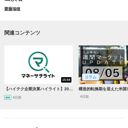
齋藤瑞穂
関連コンテンツ
動画再生エリア
1
コラム
15:54
動画再生エリアをクリックすると、動画を再生または
一時停止します。
【ハイテク企業決算ハイライト】2027年分のメモリに売切れ報道!?＜米国マーケットダイジェスト8/5号＞
4日前
4日前
操作メニュー
2
動画再生エリアにマウスを乗せると表示されます。
再生/一時停止
3
動画を再生または一時停止します。