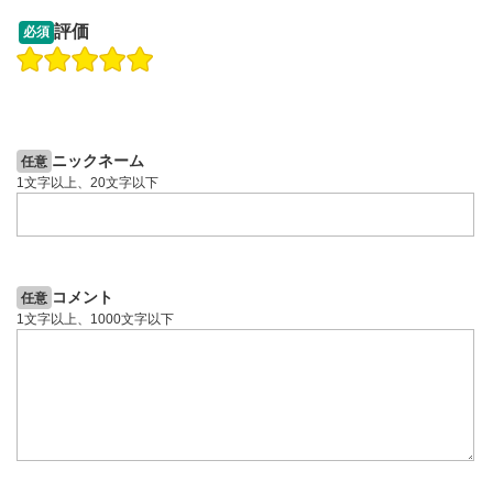
13:33
14:57
評価
必須
操作説明動画
投資情報動画
操作説明動画
2ヶ月前
6日前
投資情報動画
ニックネーム
任意
1文字以上、20文字以下
コメント
任意
1文字以上、1000文字以下