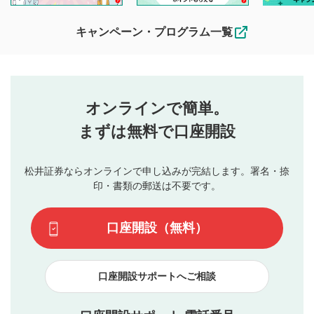
待ちしております。
なお、投稿をもって、本注意事項に同意されたものとみなし
キャンペーン・プログラム一覧
ます。
コメントの内容は、当社の公式な見解や意見ではありま
評価・コメントエリア
1
せん。当社は利用者より投稿された内容について一切の責
星を押下すると1～5段階で評価できます。
任を負いません。利用者ご自身の責任で閲覧および投稿を
オンラインで簡単。
行ってください。
投稿するボタン
2
当社は、利用者同士、もしくは利用者と第三者間のトラ
まずは無料で口座開設
星で評価をすると投稿できます。（お名前とコメント
ブルによって生じた損害に対して一切の責任を負いませ
の入力は任意です）（※コメントは承認制です）
ん。
評価およびコメントは当社にて審査のうえ、掲載となり
松井証券ならオンラインで申し込みが完結します。署名・捺
動画の評価
3
ます。掲載されるまでに日数がかかる場合や掲載されない
印・書類の郵送は不要です。
場合があります。また、審査結果および結果の理由につい
この動画の平均評価が表示されます。（最大評価は5.0
てはお答えできません。各動画コンテンツへの掲載をもっ
です）
口座開設（無料）
て結果のご連絡といたします。ご了承ください。
下記の項目に該当すると判断された投稿内容は、掲載を
見合わせる場合がございます。
口座開設サポートへご相談
本動画コンテンツとは無関係の内容の投稿
他者への誹謗中傷や差別的表現投稿
公序良俗に反する内容の投稿