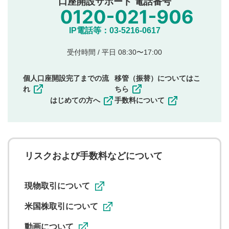
口座開設サポート 電話番号
氏名、住所、電話番号など個人を特定できる情報の
投稿
他のサイトへの誘導や営利目的、広告・宣伝を目
IP電話等：03-5216-0617
的とした投稿
他者の権利（商標、著作権、その他の知的財産
受付時間 / 平日 08:30〜17:00
権）を侵害するような投稿
同一内容の多重投稿
個人口座開設完了までの流
移管（振替）についてはこ
その他当社が不適切と判断した投稿
れ
ちら
一度投稿した評価およびコメントの変更・削除はできま
はじめての方へ
手数料について
せんので、内容をご確認のうえ投稿してください。
利用者は、利用者が投稿したコメントの著作権およびそ
の他の著作権法上の全権利を当社に対して無償で利用する
ことを承諾したものとします。また、利用者は、コメント
に関する著作者人格権を行使しないことに同意します。利
リスクおよび手数料などについて
用者が投稿したコメントは、当社サービスの広告・宣伝、
利用促進の目的で、印刷物・WEBサイト・SNS等に掲載す
ることがあります。
現物取引について
米国株取引について
動画について