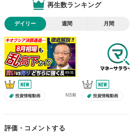
再生数ランキング
10秒戻し/10秒送り
4
10秒、動画を巻き戻し/早送りします。
デイリー
週間
月間
シークバー
5
再生位置を示しています。再生したい位置をクリック
するとその位置から動画が再生されます。
画質/再生速度の設定
6
画質の選択/再生速度の変更ができます。
03:31
音量調整
7
スライダーを上下すると音量が調整できます。
5日前
全画面表示
8
投資情報動画
投資情報動画
動画が全画面で表示されます。再度クリックすると元
のサイズに戻ります。
評価・コメントする