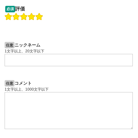
13:33
14:57
評価
必須
操作説明動画
投資情報動画
操作説明動画
2ヶ月前
5日前
投資情報動画
ニックネーム
任意
1文字以上、20文字以下
コメント
任意
1文字以上、1000文字以下