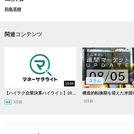
和島英樹
関連コンテンツ
動画再生エリア
1
コラム
15:54
動画再生エリアをクリックすると、動画を再生または
一時停止します。
【ハイテク企業決算ハイライト】2027年分のメモリに売切れ報道!?＜米国マーケットダイジェスト8/5号＞
3日前
3日前
操作メニュー
2
動画再生エリアにマウスを乗せると表示されます。
再生/一時停止
3
動画を再生または一時停止します。