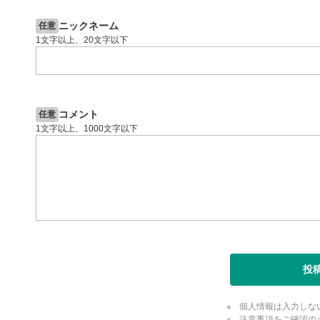
投資情報動画
閉じる
ニックネーム
任意
1文字以上、20文字以下
コメント
任意
1文字以上、1000文字以下
投
個人情報は入力しな
注意事項をご確認の