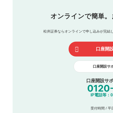
他者への誹謗中傷や差別的表現投稿
公序良俗に反する内容の投稿
氏名、住所、電話番号など個人を特定できる情報の
オンラインで簡単。
閉
他のサイトへの誘導や営利目的、広告・宣伝を目的
他者の権利（商標、著作権、その他の知的財産権）
同一内容の多重投稿
松井証券ならオンラインで申し込みが完結
その他当社が不適切と判断した投稿
一度投稿した評価およびコメントの変更・削除はできませ
利用者は、利用者が投稿したコメントの著作権およびその
口座開
諾したものとします。また、利用者は、コメントに関する
コメントは、当社サービスの広告・宣伝、利用促進の目的で
口座開設サ
口座開設サポ
IP電話等：03-
受付時間 / 平日 