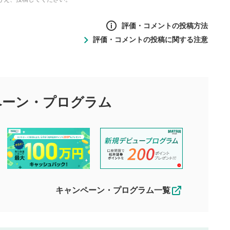
評価・コメントの投稿方法
評価・コメントの投稿に関する注意
ントの投稿方法
の
投稿に関する注意
目的として、各動画コンテンツに、評価およびコメントの投稿が
評価・コメントエリア
1
び投稿を行うものとしてください。
ペーン・
プログラム
星を押下すると1～5段階で評価できま
ちしております。
す。
す。
投稿するボタン
2
ん。当社は利用者より投稿された内容について一切の責任を負い
ださい。
星で評価をすると投稿できます。（お名
ルによって生じた損害に対して一切の責任を負いません。
前とコメントの入力は任意です）（※コメ
す。掲載されるまでに日数がかかる場合や掲載されない場合があ
ントは承認制です）
えできません。各動画コンテンツへの掲載をもって結果のご連絡
キャンペーン・プログラム一覧
動画の評価
3
合わせる場合がございます。
この動画の平均評価が表示されます。
（最大評価は5.0です）