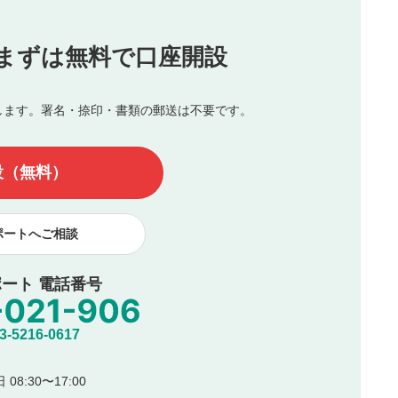
投稿
まずは無料で口座開設
じる
とした投稿
を侵害するような投稿
します。署名・捺印・書類の郵送は不要です。
んので、内容をご確認のうえ投稿してください。
他の著作権法上の全権利を当社に対して無償で利用することを承
設（無料）
著作者人格権を行使しないことに同意します。利用者が投稿した
、印刷物・WEBサイト・SNS等に掲載することがあります。
ポートへご相談
ート 電話番号
5216-0617
08:30〜17:00