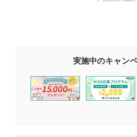
評価・コメ
評価・コメント
マネーサテライトでは利用者同士の情報交換・情報収集などを
できます。利用者は以下の注意事項をご理解のうえ、閲覧およ
実施中のキャン
他の利用者が動画を視聴される際の参考になるコメントをお待
なお、投稿をもって、本注意事項に同意されたものとみなしま
コメントの内容は、当社の公式な見解や意見ではありませ
ません。利用者ご自身の責任で閲覧および投稿を行ってく
当社は、利用者同士、もしくは利用者と第三者間のトラブ
評価およびコメントは当社にて審査のうえ、掲載となりま
ります。また、審査結果および結果の理由についてはお答
といたします。ご了承ください。
下記の項目に該当すると判断された投稿内容は、掲載を見
本動画コンテンツとは無関係の内容の投稿