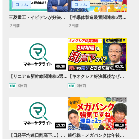
コラム
コラム
【半導体製造装置関連株5選】～円高耐性の強さでも評価！～
三菱重工・イビデンが好決算で急騰した理由とは？｜株価反応と今後の見通し
2日前
2日前
09:38
03:31
【リニア＆新幹線関連株5選】静岡県知事の承認でリニア路線工事進展！北陸新幹線も「小浜・京都ルート」再決定！関連する注目の銘柄は？＜たけぞうNEWS＞
【キオクシア好決算後なぜ乱高下!?】買い材料は自社株買いと株式分割/売りのサインとは…？
3日前
6日前
13:33
06:18
【日経平均連日乱高下…】AI株に異変⁉海外ファンド「大量売却」！AI料金値下げでNECに追い風！NTTも需給改善か＜店内信用残ランキング＞
銀行株・メガバンクは年後半も強いのか〈株のお兄さんにこっそり聞いてみよう！第2話〉