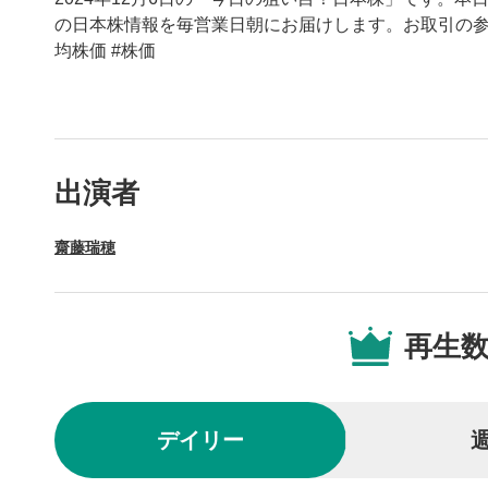
の日本株情報を毎営業日朝にお届けします。お取引の参考
均株価 #株価
動画プレイヤーの操
出演者
動画再
1
齋藤瑞穂
動画再生エ
を再生また
操作メ
2
再生
動画再生エ
されます。
再生/
3
デイリー
動画を再生