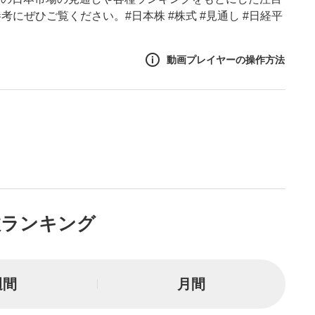
にぜひご覧ください。#日本株 #株式 #見通し #日経平
動画プレイヤーの操作方法
作方法
生エリア
リアをクリックすると、動画
は一時停止します。
ニュー
数ランキング
リアにマウスを乗せると表示
一時停止
週間
月間
または一時停止します。