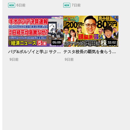
6日前
7日前
05:09
32:02
パグ&ボルゾイと学ぶ サクッとマーケット解説#111
テスタ校長の覇気を食らう！ガクテンソク奥田 松井証券 ～テスタの魔法株学校Part3～ #3
9日前
9日前