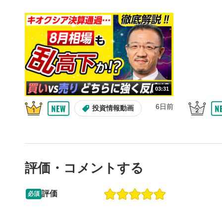
10秒戻
4
10秒、動画
シーク
5
再生位置を
置をクリッ
再生されま
画質/
6
03:31
画質の選択
6日前
投資情報動画
音量調
7
スライダー
ます。
評価・コメントする
全画面
8
動画が全画
ックすると
評価
必須
13:33
14:57
2ヶ月前
操作説明動画
6日前