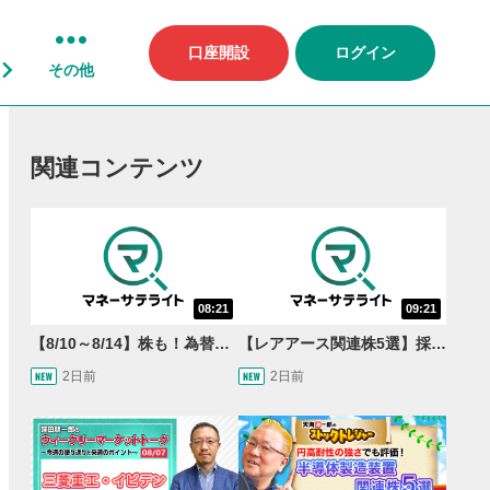
口座開設
ログイン
その他
関連コンテンツ
08:21
09:21
【8/10～8/14】株も！為替も！サクッと！来週のマーケット見通し＜Next View＞
【レアアース関連株5選】採泥開始！国産化を目指すレアアースで注目の銘柄は？＜たけぞうNEWS＞
2日前
2日前