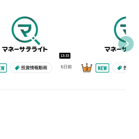
し/10秒送り
を巻き戻し/早送りします。
バー
示しています。再生したい位
クするとその位置から動画が
す。
再生速度の設定
13:33
/再生速度の変更ができます。
6日前
投資情報動画
投資情
整
を上下すると音量が調整でき
表示
面で表示されます。再度クリ
元のサイズに戻ります。
09:12
10:29
2ヶ月前
9日前
投資情報動画
操作説明動画
操作説明動画