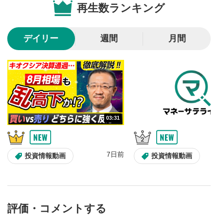
再生数ランキング
10秒戻し/10秒送り
4
10秒、動画を巻き戻し/早送りします。
デイリー
週間
月間
シークバー
5
再生位置を示しています。再生したい位置をクリック
するとその位置から動画が再生されます。
画質/再生速度の設定
6
画質の選択/再生速度の変更ができます。
03:31
音量調整
7
スライダーを上下すると音量が調整できます。
7日前
全画面表示
8
投資情報動画
投資情報動画
動画が全画面で表示されます。再度クリックすると元
のサイズに戻ります。
評価・コメントする