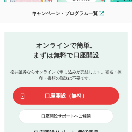
待ちしております。
なお、投稿をもって、本注意事項に同意されたものとみなし
キャンペーン・プログラム一覧
ます。
コメントの内容は、当社の公式な見解や意見ではありま
評価・コメントエリア
1
せん。当社は利用者より投稿された内容について一切の責
星を押下すると1～5段階で評価できます。
任を負いません。利用者ご自身の責任で閲覧および投稿を
オンラインで簡単。
行ってください。
投稿するボタン
2
当社は、利用者同士、もしくは利用者と第三者間のトラ
まずは無料で口座開設
星で評価をすると投稿できます。（お名前とコメント
ブルによって生じた損害に対して一切の責任を負いませ
の入力は任意です）（※コメントは承認制です）
ん。
評価およびコメントは当社にて審査のうえ、掲載となり
松井証券ならオンラインで申し込みが完結します。署名・捺
動画の評価
3
ます。掲載されるまでに日数がかかる場合や掲載されない
印・書類の郵送は不要です。
場合があります。また、審査結果および結果の理由につい
この動画の平均評価が表示されます。（最大評価は5.0
てはお答えできません。各動画コンテンツへの掲載をもっ
です）
口座開設（無料）
て結果のご連絡といたします。ご了承ください。
下記の項目に該当すると判断された投稿内容は、掲載を
見合わせる場合がございます。
口座開設サポートへご相談
本動画コンテンツとは無関係の内容の投稿
他者への誹謗中傷や差別的表現投稿
公序良俗に反する内容の投稿