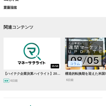
齋藤瑞穂
関連コンテンツ
動画再生エリア
1
コラム
15:54
動画再生エリアをクリックすると、動画を再生または
一時停止します。
【ハイテク企業決算ハイライト】2027年分のメモリに売切れ報道!?＜米国マーケットダイジェスト8/5号＞
6日前
6日前
操作メニュー
2
動画再生エリアにマウスを乗せると表示されます。
再生/一時停止
3
動画を再生または一時停止します。