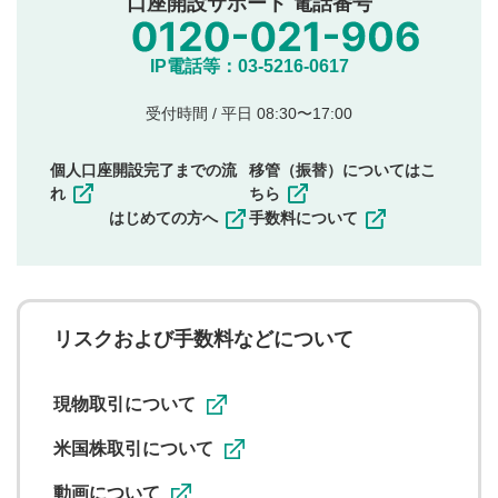
口座開設サポート 電話番号
氏名、住所、電話番号など個人を特定できる情報の
投稿
他のサイトへの誘導や営利目的、広告・宣伝を目
IP電話等：03-5216-0617
的とした投稿
他者の権利（商標、著作権、その他の知的財産
受付時間 / 平日 08:30〜17:00
権）を侵害するような投稿
同一内容の多重投稿
個人口座開設完了までの流
移管（振替）についてはこ
その他当社が不適切と判断した投稿
れ
ちら
一度投稿した評価およびコメントの変更・削除はできま
はじめての方へ
手数料について
せんので、内容をご確認のうえ投稿してください。
利用者は、利用者が投稿したコメントの著作権およびそ
の他の著作権法上の全権利を当社に対して無償で利用する
ことを承諾したものとします。また、利用者は、コメント
に関する著作者人格権を行使しないことに同意します。利
リスクおよび手数料などについて
用者が投稿したコメントは、当社サービスの広告・宣伝、
利用促進の目的で、印刷物・WEBサイト・SNS等に掲載す
ることがあります。
現物取引について
米国株取引について
動画について