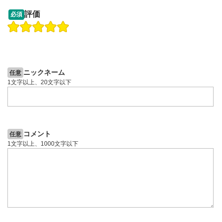
13:33
14:57
評価
必須
操作説明動画
操作説明動画
2ヶ月前
8日前
投資情報動画
投資情報動画
ニックネーム
任意
1文字以上、20文字以下
コメント
任意
1文字以上、1000文字以下