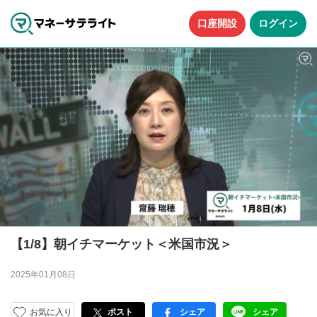
口座開設
ログイン
【1/8】朝イチマーケット＜米国市況＞
2025年01月08日
お気に入り
ポスト
シェア
シェア
facebook
LINE