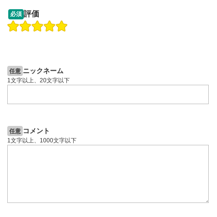
09:12
14:57
評価
必須
操作説明動画
操作説明動画
2ヶ月前
6日前
投資情報動画
投資情報動画
ニックネーム
任意
1文字以上、20文字以下
コメント
任意
1文字以上、1000文字以下