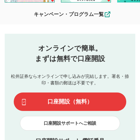
待ちしております。
なお、投稿をもって、本注意事項に同意されたものとみなし
キャンペーン・プログラム一覧
ます。
コメントの内容は、当社の公式な見解や意見ではありま
評価・コメントエリア
1
せん。当社は利用者より投稿された内容について一切の責
星を押下すると1～5段階で評価できます。
任を負いません。利用者ご自身の責任で閲覧および投稿を
オンラインで簡単。
行ってください。
投稿するボタン
2
当社は、利用者同士、もしくは利用者と第三者間のトラ
まずは無料で口座開設
星で評価をすると投稿できます。（お名前とコメント
ブルによって生じた損害に対して一切の責任を負いませ
の入力は任意です）（※コメントは承認制です）
ん。
評価およびコメントは当社にて審査のうえ、掲載となり
松井証券ならオンラインで申し込みが完結します。署名・捺
動画の評価
3
ます。掲載されるまでに日数がかかる場合や掲載されない
印・書類の郵送は不要です。
場合があります。また、審査結果および結果の理由につい
この動画の平均評価が表示されます。（最大評価は5.0
てはお答えできません。各動画コンテンツへの掲載をもっ
です）
口座開設（無料）
て結果のご連絡といたします。ご了承ください。
下記の項目に該当すると判断された投稿内容は、掲載を
見合わせる場合がございます。
口座開設サポートへご相談
本動画コンテンツとは無関係の内容の投稿
他者への誹謗中傷や差別的表現投稿
公序良俗に反する内容の投稿