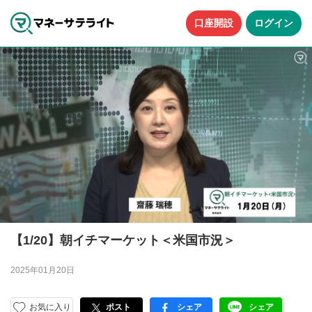
口座開設
ログイン
【1/20】朝イチマーケット＜米国市況＞
2025年01月20日
お気に入り
ポスト
シェア
シェア
facebook
LINE