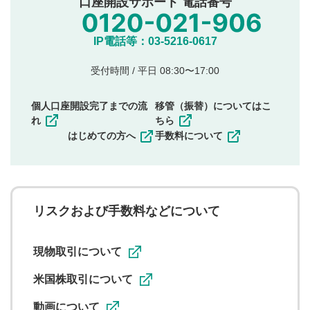
口座開設サポート 電話番号
氏名、住所、電話番号など個人を特定できる情報の
投稿
他のサイトへの誘導や営利目的、広告・宣伝を目
IP電話等：03-5216-0617
的とした投稿
他者の権利（商標、著作権、その他の知的財産
受付時間 / 平日 08:30〜17:00
権）を侵害するような投稿
同一内容の多重投稿
個人口座開設完了までの流
移管（振替）についてはこ
その他当社が不適切と判断した投稿
れ
ちら
一度投稿した評価およびコメントの変更・削除はできま
はじめての方へ
手数料について
せんので、内容をご確認のうえ投稿してください。
利用者は、利用者が投稿したコメントの著作権およびそ
の他の著作権法上の全権利を当社に対して無償で利用する
ことを承諾したものとします。また、利用者は、コメント
に関する著作者人格権を行使しないことに同意します。利
リスクおよび手数料などについて
用者が投稿したコメントは、当社サービスの広告・宣伝、
利用促進の目的で、印刷物・WEBサイト・SNS等に掲載す
ることがあります。
現物取引について
米国株取引について
動画について