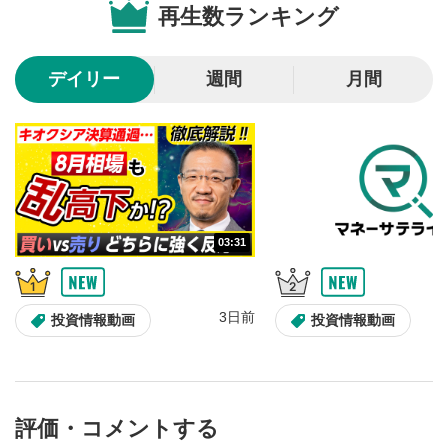
再生数ランキング
10秒戻し/10秒送り
4
10秒、動画を巻き戻し/早送りします。
デイリー
週間
月間
シークバー
5
再生位置を示しています。再生したい位置をクリック
するとその位置から動画が再生されます。
画質/再生速度の設定
6
画質の選択/再生速度の変更ができます。
03:31
音量調整
7
スライダーを上下すると音量が調整できます。
3日前
全画面表示
8
投資情報動画
投資情報動画
動画が全画面で表示されます。再度クリックすると元
のサイズに戻ります。
評価・コメントする