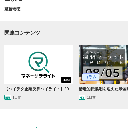
齋藤瑞穂
関連コンテンツ
動画再生エリア
1
コラム
15:54
動画再生エリアをクリックすると、動画を再生または
一時停止します。
【ハイテク企業決算ハイライト】2027年分のメモリに売切れ報道!?＜米国マーケットダイジェスト8/5号＞
1日前
1日前
操作メニュー
2
動画再生エリアにマウスを乗せると表示されます。
再生/一時停止
3
動画を再生または一時停止します。